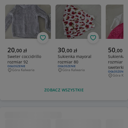
Obserwuj
Obserwuj
Aktualna cena
Aktualna cena
Aktualna 
20
30
50
,
00
zł
,
00
zł
,
00
zł
Sweter coccidrillo
Sukienka mayoral
Sukienka 
rozmiar 92
rozmiar 80
rozmiar 1
RODZAJ OFERTY:
OGŁOSZENIE
RODZAJ OFERTY:
OGŁOSZENIE
sweterkie
Góra Kalwaria
Góra Kalwaria
Miejscowość
Miejscowość
RODZAJ OFERT
OGŁOSZENIE
Góra Kal
Miejscowo
ZOBACZ WSZYSTKIE