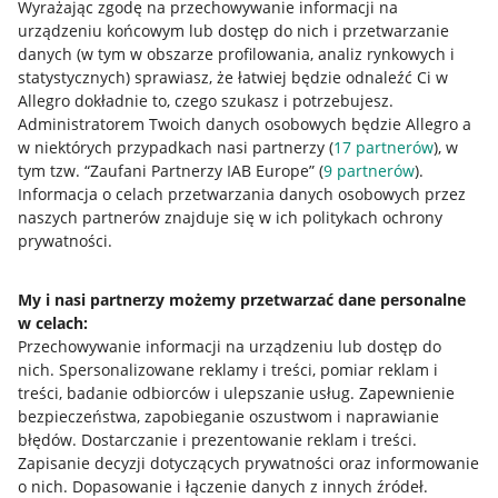
Wyrażając zgodę na przechowywanie informacji na
Allegro Gadane dla kupujących
urządzeniu końcowym lub dostęp do nich i przetwarzanie
danych (w tym w obszarze profilowania, analiz rynkowych i
Mapa miejscowości
statystycznych) sprawiasz, że łatwiej będzie odnaleźć Ci w
Allegro dokładnie to, czego szukasz i potrzebujesz.
Informacje prawne
Administratorem Twoich danych osobowych będzie Allegro a
w niektórych przypadkach nasi partnerzy (
17
partnerów
), w
Regulamin
tym tzw. “Zaufani Partnerzy IAB Europe” (
9
partnerów
).
Informacja o celach przetwarzania danych osobowych przez
Polityka plików "cookies"
naszych partnerów znajduje się w ich politykach ochrony
prywatności.
Ustawienia plików "cookies"
Udostępnianie lokalizacji
My i nasi partnerzy możemy przetwarzać dane personalne
Informacje dla Aktu o Usługach Cyfrowych
w celach:
Przechowywanie informacji na urządzeniu lub dostęp do
nich
.
Spersonalizowane reklamy i treści, pomiar reklam i
Pobierz aplikację
treści, badanie odbiorców i ulepszanie usług
.
Zapewnienie
bezpieczeństwa, zapobieganie oszustwom i naprawianie
błędów
.
Dostarczanie i prezentowanie reklam i treści
.
Zapisanie decyzji dotyczących prywatności oraz informowanie
o nich
.
Dopasowanie i łączenie danych z innych źródeł
.