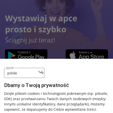
język
Przydatne informacje
Dbamy o Twoją prywatność
Jak to działa
Dzięki plikom cookies i technologiom pokrewnym
(np. piksele,
SDK)
oraz przetwarzaniu Twoich danych osobowych
(między
Napisz do nas
innymi unikalne identyfikatory, dane przeglądarki)
, możemy
Allegro Gadane dla sprzedających
zapewnić, że dopasujemy do Ciebie wyświetlane treści.