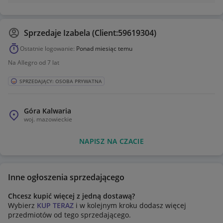
Sprzedaje
Izabela (Client:59619304)
Ostatnie logowanie:
Ponad miesiąc temu
Na Allegro od 7 lat
SPRZEDAJĄCY: OSOBA PRYWATNA
Góra Kalwaria
woj.
mazowieckie
NAPISZ NA CZACIE
Inne ogłoszenia sprzedającego
Chcesz kupić więcej z jedną dostawą?
Wybierz
KUP TERAZ
i w kolejnym kroku dodasz więcej
przedmiotów od tego sprzedającego.