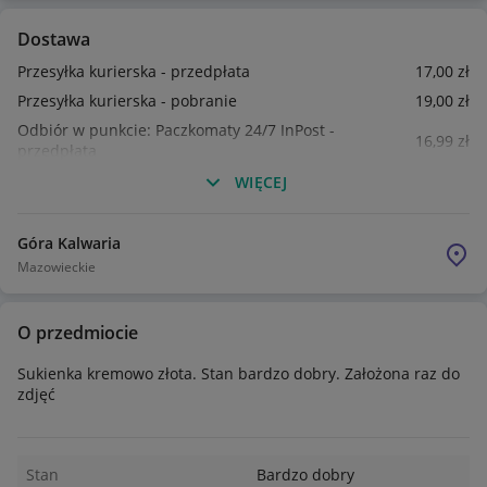
Dostawa
Przesyłka kurierska - przedpłata
17
,00
zł
Przesyłka kurierska - pobranie
19
,00
zł
Odbiór w punkcie: Paczkomaty 24/7 InPost -
16
,99
zł
przedpłata
WIĘCEJ
Góra Kalwaria
Mazowieckie
O przedmiocie
Sukienka kremowo złota. Stan bardzo dobry. Założona raz do
zdjęć
Stan
Bardzo dobry