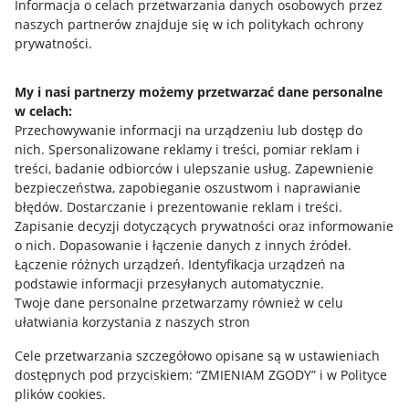
Informacja o celach przetwarzania danych osobowych przez
Jak to działa
naszych partnerów znajduje się w ich politykach ochrony
prywatności.
Napisz do nas
Allegro Gadane dla sprzedających
My i nasi partnerzy możemy przetwarzać dane personalne
w celach:
Allegro Gadane dla kupujących
Przechowywanie informacji na urządzeniu lub dostęp do
nich
.
Spersonalizowane reklamy i treści, pomiar reklam i
Mapa miejscowości
treści, badanie odbiorców i ulepszanie usług
.
Zapewnienie
bezpieczeństwa, zapobieganie oszustwom i naprawianie
Informacje prawne
błędów
.
Dostarczanie i prezentowanie reklam i treści
.
Zapisanie decyzji dotyczących prywatności oraz informowanie
Regulamin
o nich
.
Dopasowanie i łączenie danych z innych źródeł
.
Łączenie różnych urządzeń
.
Identyfikacja urządzeń na
Polityka plików "cookies"
podstawie informacji przesyłanych automatycznie
.
Ustawienia plików "cookies"
Twoje dane personalne przetwarzamy również w celu
ułatwiania korzystania z naszych stron
Udostępnianie lokalizacji
Cele przetwarzania szczegółowo opisane są w ustawieniach
Informacje dla Aktu o Usługach Cyfrowych
dostępnych pod przyciskiem: “ZMIENIAM ZGODY” i w Polityce
plików cookies.
Pobierz aplikację