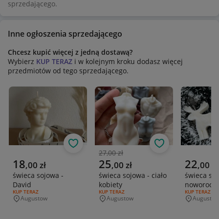
sprzedającego.
Inne ogłoszenia sprzedającego
Chcesz kupić więcej z jedną dostawą?
Wybierz
KUP TERAZ
i w kolejnym kroku dodasz więcej
przedmiotów od tego sprzedającego.
Obserwuj
Obserwuj
27,00 zł
Poprzednia cena
Aktualna cena
Aktualna cena
Aktualna 
18
25
22
,
00
zł
,
00
zł
,
00
zł
świeca sojowa -
świeca sojowa - ciało
świeca soj
David
kobiety
noworocz
RODZAJ OFERTY:
KUP TERAZ
RODZAJ OFERTY:
KUP TERAZ
RODZAJ OFERT
KUP TERAZ
Augustow
Augustow
Augusto
Miejscowość
Miejscowość
Miejscowo