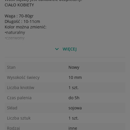
CIAŁO KOBIETY
Waga : 70-80gr
Długość : 10-11cm
Kolor można zmienić:
•naturalny
•czerwony
•Pomarańczowy
•żółty
WIĘCEJ
•zielony
•różowy
•fioletowy
Stan
Nowy
•niebieski
(Poproś o dodatkowe informacje w wiadomości)
Wysokość świecy
10 mm
Liczba knotów
1 szt.
Czas palenia
do 5h
Skład
sojowa
Liczba sztuk
1 szt.
Rodzaj
inne