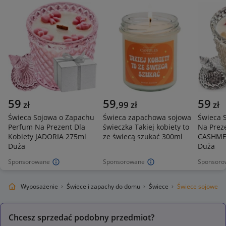
59
59
59
zł
,
99
zł
zł
Świeca Sojowa o Zapachu
Świeca zapachowa sojowa
Świeca 
Perfum Na Prezent Dla
świeczka Takiej kobiety to
Na Preze
Kobiety JADORIA 275ml
ze świecą szukać 300ml
CASHMER
Duża
Duża
Sponsorowane
Sponsorowane
Sponsoro
Ogród
Wyposażenie
Świece i zapachy do domu
Świece
Świece sojowe
Chcesz sprzedać podobny przedmiot?