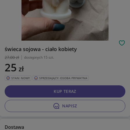
Obs
świeca sojowa - ciało kobiety
27
,00 zł
dostępnych 15 szt.
25
zł
STAN: NOWY
SPRZEDAJĄCY: OSOBA PRYWATNA
KUP TERAZ
NAPISZ
Dostawa