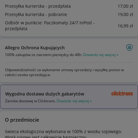
Przesyłka kurierska - przedpłata
17
,00
zł
Przesyłka kurierska - pobranie
19
,00
zł
Odbiór w punkcie: Paczkomaty 24/7 InPost -
16
,99
zł
przedpłata
Allegro Ochrona Kupujących
100% zakupów ze zwrotem pieniędzy do 48h.
Dowiedz się więcej »
Odpowiedzialność za wykonanie umowy sprzedaży i wysyłkę ponosi w
całości osoba sprzedająca.
Wygodna dostawa dużych gabarytów
Zamów dostawę w Clicktrans.
Dowiedz się więcej »
O przedmiocie
świeca ekologiczna wykonana w 100% z wosku sojowego.
Wosk sojowy jest całkowicie bezpieczny.