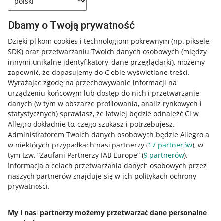
Przydatne informacje
Dbamy o Twoją prywatność
Jak to działa
Dzięki plikom cookies i technologiom pokrewnym
(np. piksele,
SDK)
oraz przetwarzaniu Twoich danych osobowych
(między
Napisz do nas
innymi unikalne identyfikatory, dane przeglądarki)
, możemy
Allegro Gadane dla sprzedających
zapewnić, że dopasujemy do Ciebie wyświetlane treści.
Wyrażając zgodę na przechowywanie informacji na
Allegro Gadane dla kupujących
urządzeniu końcowym lub dostęp do nich i przetwarzanie
danych (w tym w obszarze profilowania, analiz rynkowych i
Mapa miejscowości
statystycznych) sprawiasz, że łatwiej będzie odnaleźć Ci w
Allegro dokładnie to, czego szukasz i potrzebujesz.
Informacje prawne
Administratorem Twoich danych osobowych będzie Allegro a
w niektórych przypadkach nasi partnerzy (
17
partnerów
), w
Regulamin
tym tzw. “Zaufani Partnerzy IAB Europe” (
9
partnerów
).
Informacja o celach przetwarzania danych osobowych przez
Polityka plików "cookies"
naszych partnerów znajduje się w ich politykach ochrony
prywatności.
Ustawienia plików "cookies"
Udostępnianie lokalizacji
My i nasi partnerzy możemy przetwarzać dane personalne