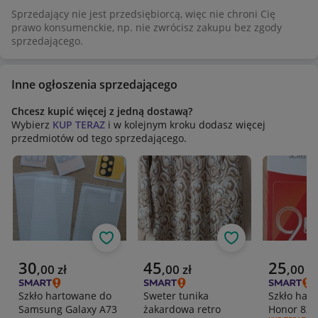
Sprzedający nie jest przedsiębiorcą, więc nie chroni Cię
prawo konsumenckie, np. nie zwrócisz zakupu bez zgody
sprzedającego.
Inne ogłoszenia sprzedającego
Chcesz kupić więcej z jedną dostawą?
Wybierz
KUP TERAZ
i w kolejnym kroku dodasz więcej
przedmiotów od tego sprzedającego.
Obserwuj
Obserwuj
Aktualna cena
Aktualna cena
Aktualna 
30
45
25
,
00
zł
,
00
zł
,
00
zł
Szkło hartowane do
Sweter tunika
Szkło har
Samsung Galaxy A73
żakardowa retro
Honor 8X