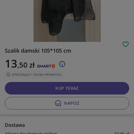
Obs
Szalik damski 105*105 cm
13
,50
zł
SPRZEDAJĄCY: OSOBA PRYWATNA
KUP TERAZ
NAPISZ
Dostawa
Allegro Paczkomaty InPost
10
,95
zł