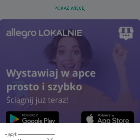
POKAŻ WIĘCEJ
język