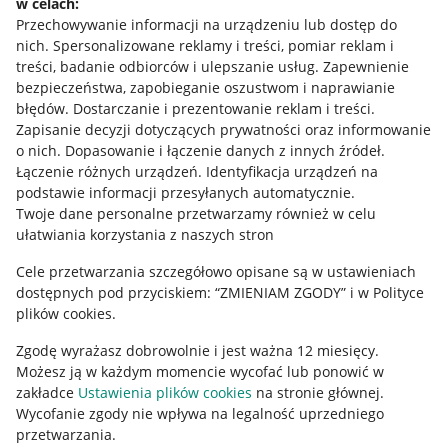
Informacje dla Aktu o Usługach Cyfrowych
w celach:
Przechowywanie informacji na urządzeniu lub dostęp do
nich
.
Spersonalizowane reklamy i treści, pomiar reklam i
Pobierz aplikację
treści, badanie odbiorców i ulepszanie usług
.
Zapewnienie
bezpieczeństwa, zapobieganie oszustwom i naprawianie
błędów
.
Dostarczanie i prezentowanie reklam i treści
.
Zapisanie decyzji dotyczących prywatności oraz informowanie
o nich
.
Dopasowanie i łączenie danych z innych źródeł
.
Łączenie różnych urządzeń
.
Identyfikacja urządzeń na
podstawie informacji przesyłanych automatycznie
.
Twoje dane personalne przetwarzamy również w celu
ułatwiania korzystania z naszych stron
Cele przetwarzania szczegółowo opisane są w ustawieniach
dostępnych pod przyciskiem: “ZMIENIAM ZGODY” i w Polityce
Korzystanie z serwisu oznacza akceptację
regulaminu
.
plików cookies.
Zgodę wyrażasz dobrowolnie i jest ważna 12 miesięcy.
Możesz ją w każdym momencie wycofać lub ponowić w
zakładce
Ustawienia plików cookies
na stronie głównej.
Wycofanie zgody nie wpływa na legalność uprzedniego
przetwarzania.