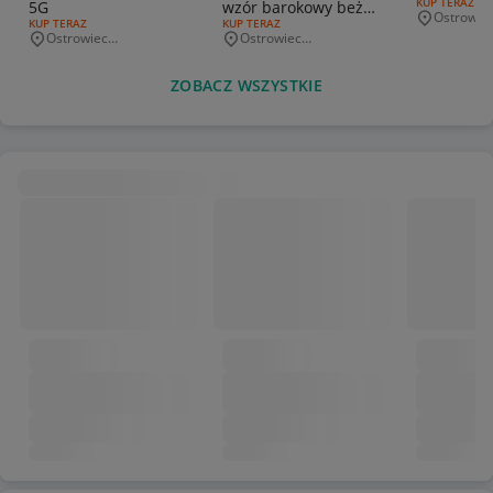
RODZAJ OFERT
KUP TERAZ
5G
wzór barokowy beż
Ostrowie
Miejscowo
RODZAJ OFERTY:
KUP TERAZ
RODZAJ OFERTY:
KUP TERAZ
XL
Świętokrz
Ostrowiec
Ostrowiec
Miejscowość
Miejscowość
Świętokrzyski
Świętokrzyski
ZOBACZ WSZYSTKIE