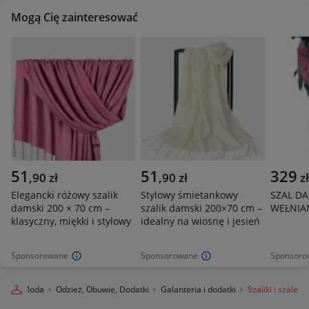
Mogą Cię zainteresować
51
51
329
,
90
zł
,
90
zł
zł
Elegancki różowy szalik
Stylowy śmietankowy
SZAL DA
damski 200 × 70 cm –
szalik damski 200×70 cm –
WEŁNIAN
klasyczny, miękki i stylowy
idealny na wiosnę i jesień
Sponsorowane
Sponsorowane
Sponsoro
nie
Moda
Odzież, Obuwie, Dodatki
Galanteria i dodatki
Szaliki i szale