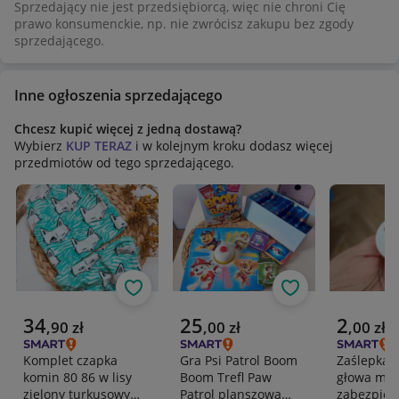
Sprzedający nie jest przedsiębiorcą, więc nie chroni Cię
prawo konsumenckie, np. nie zwrócisz zakupu bez zgody
sprzedającego.
Inne ogłoszenia sprzedającego
Chcesz kupić więcej z jedną dostawą?
Wybierz
KUP TERAZ
i w kolejnym kroku dodasz więcej
przedmiotów od tego sprzedającego.
Obserwuj
Obserwuj
Aktualna cena
Aktualna cena
Aktualna 
34
25
2
,
90
zł
,
00
zł
,
00
zł
Komplet czapka
Gra Psi Patrol Boom
Zaślepka 
komin 80 86 w lisy
Boom Trefl Paw
głowa mis
zielony turkusowy
Patrol planszowa
zabezpiec