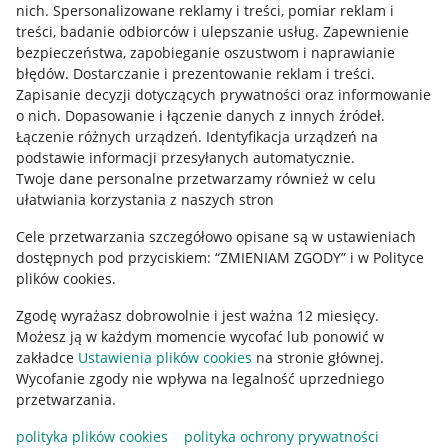
nich
.
Spersonalizowane reklamy i treści, pomiar reklam i
treści, badanie odbiorców i ulepszanie usług
.
Zapewnienie
Pobierz aplikację
bezpieczeństwa, zapobieganie oszustwom i naprawianie
błędów
.
Dostarczanie i prezentowanie reklam i treści
.
Zapisanie decyzji dotyczących prywatności oraz informowanie
o nich
.
Dopasowanie i łączenie danych z innych źródeł
.
Łączenie różnych urządzeń
.
Identyfikacja urządzeń na
podstawie informacji przesyłanych automatycznie
.
Twoje dane personalne przetwarzamy również w celu
ułatwiania korzystania z naszych stron
Cele przetwarzania szczegółowo opisane są w ustawieniach
dostępnych pod przyciskiem: “ZMIENIAM ZGODY” i w Polityce
plików cookies.
Korzystanie z serwisu oznacza akceptację
regulaminu
.
Zgodę wyrażasz dobrowolnie i jest ważna 12 miesięcy.
Możesz ją w każdym momencie wycofać lub ponowić w
zakładce
Ustawienia plików cookies
na stronie głównej.
Wycofanie zgody nie wpływa na legalność uprzedniego
przetwarzania.
polityka plików cookies
polityka ochrony prywatności