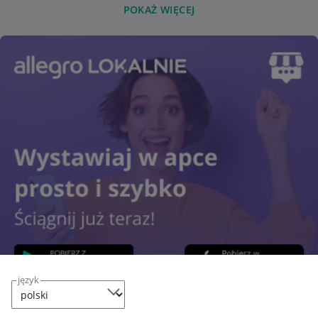
POKAŻ WIĘCEJ
język