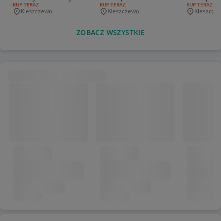
RODZAJ OFERTY:
KUP TERAZ
RODZAJ OFERTY:
KUP TERAZ
RODZAJ OFERT
KUP TERAZ
uni
planszówka
Kleszczewo
Kleszczewo
Kleszcze
Miejscowość
Miejscowość
Miejscowo
ZOBACZ WSZYSTKIE