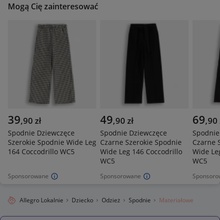
Mogą Cię zainteresować
39
49
69
,
90
zł
,
90
zł
,
90
Spodnie Dziewczęce
Spodnie Dziewczęce
Spodnie
Szerokie Spodnie Wide Leg
Czarne Szerokie Spodnie
Czarne 
164 Coccodrillo WC5
Wide Leg 146 Coccodrillo
Wide Leg
WC5
WC5
Sponsorowane
Sponsorowane
Sponsoro
Allegro Lokalnie
Dziecko
Odzież
Spodnie
Materiałowe