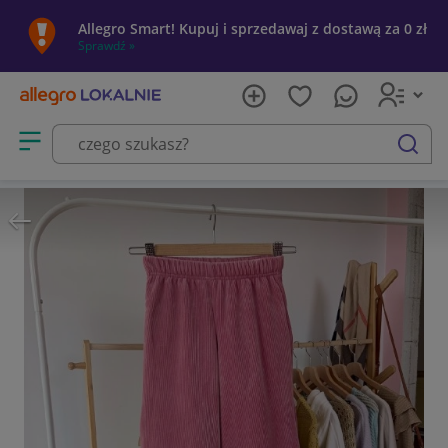
Allegro Smart! Kupuj i sprzedawaj z dostawą za 0 zł
Sprawdź »
Otwórz menu z kategoriami
szukaj