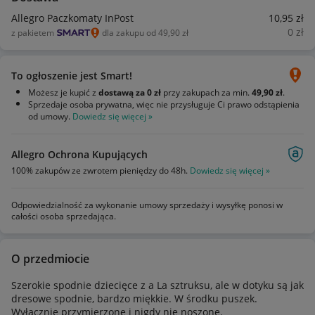
Allegro Paczkomaty InPost
10
,95
zł
0
zł
z pakietem
dla zakupu od 49,90 zł
To ogłoszenie jest Smart!
Możesz je kupić z
dostawą za 0 zł
przy zakupach za min.
49,90 zł
.
Sprzedaje osoba prywatna, więc nie przysługuje Ci prawo odstąpienia
od umowy.
Dowiedz się więcej »
Allegro Ochrona Kupujących
100% zakupów ze zwrotem pieniędzy do 48h.
Dowiedz się więcej »
Odpowiedzialność za wykonanie umowy sprzedaży i wysyłkę ponosi w
całości osoba sprzedająca.
O przedmiocie
Szerokie spodnie dziecięce z a La sztruksu, ale w dotyku są jak
dresowe spodnie, bardzo miękkie. W środku puszek.
Wyłącznie przymierzone i nigdy nie noszone.