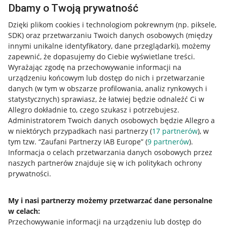
Dbamy o Twoją prywatność
Przydatne informacje
Dzięki plikom cookies i technologiom pokrewnym
(np. piksele,
Jak to działa
SDK)
oraz przetwarzaniu Twoich danych osobowych
(między
innymi unikalne identyfikatory, dane przeglądarki)
, możemy
Napisz do nas
zapewnić, że dopasujemy do Ciebie wyświetlane treści.
Allegro Gadane dla sprzedających
Wyrażając zgodę na przechowywanie informacji na
urządzeniu końcowym lub dostęp do nich i przetwarzanie
Allegro Gadane dla kupujących
danych (w tym w obszarze profilowania, analiz rynkowych i
statystycznych) sprawiasz, że łatwiej będzie odnaleźć Ci w
Mapa miejscowości
Allegro dokładnie to, czego szukasz i potrzebujesz.
Administratorem Twoich danych osobowych będzie Allegro a
Informacje prawne
w niektórych przypadkach nasi partnerzy (
17
partnerów
), w
tym tzw. “Zaufani Partnerzy IAB Europe” (
9
partnerów
).
Regulamin
Informacja o celach przetwarzania danych osobowych przez
naszych partnerów znajduje się w ich politykach ochrony
Polityka plików "cookies"
prywatności.
Ustawienia plików "cookies"
My i nasi partnerzy możemy przetwarzać dane personalne
Udostępnianie lokalizacji
w celach:
Przechowywanie informacji na urządzeniu lub dostęp do
Informacje dla Aktu o Usługach Cyfrowych