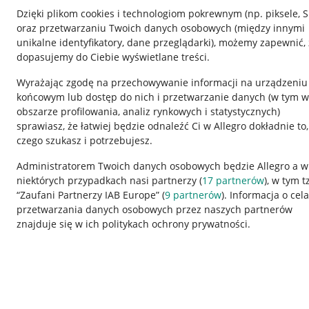
Dzięki plikom cookies i technologiom pokrewnym
(np. piksele, 
oraz przetwarzaniu Twoich danych osobowych
(między innymi
unikalne identyfikatory, dane przeglądarki)
, możemy zapewnić, 
dopasujemy do Ciebie wyświetlane treści.
Wyrażając zgodę na przechowywanie informacji na urządzeniu
końcowym lub dostęp do nich i przetwarzanie danych (w tym w
obszarze profilowania, analiz rynkowych i statystycznych)
sprawiasz, że łatwiej będzie odnaleźć Ci w Allegro dokładnie to,
czego szukasz i potrzebujesz.
Administratorem Twoich danych osobowych będzie Allegro a w
Nawigacja
niektórych przypadkach nasi partnerzy (
17
partnerów
), w tym t
Przydatne informacje
Informacje p
“Zaufani Partnerzy IAB Europe” (
9
partnerów
). Informacja o cel
przetwarzania danych osobowych przez naszych partnerów
Jak to działa
Regulamin
znajduje się w ich politykach ochrony prywatności.
Napisz do nas
Polityka plików
Allegro Gadane dla sprzedających
Ustawienia plik
Allegro Gadane dla kupujących
Udostępnianie l