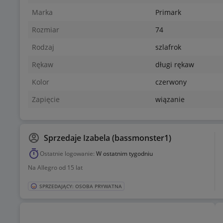
Marka
Primark
Rozmiar
74
Rodzaj
szlafrok
Rękaw
długi rękaw
Kolor
czerwony
Zapięcie
wiązanie
Sprzedaje
Izabela (bassmonster1)
Ostatnie logowanie:
W ostatnim tygodniu
Na Allegro od 15 lat
SPRZEDAJĄCY: OSOBA PRYWATNA