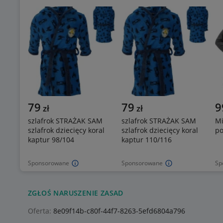
Mogą Cię zainteresować
79
79
9
zł
zł
szlafrok STRAŻAK SAM
szlafrok STRAŻAK SAM
Mi
szlafrok dziecięcy koral
szlafrok dziecięcy koral
po
kaptur 98/104
kaptur 110/116
Sponsorowane
Sponsorowane
Sp
ZGŁOŚ NARUSZENIE ZASAD