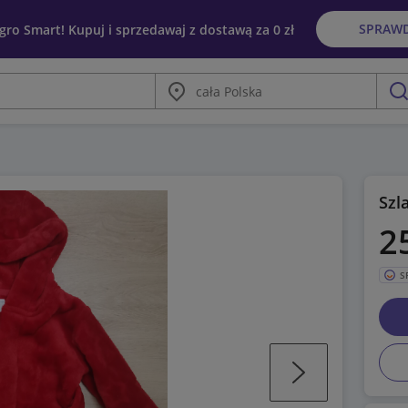
SPRAW
egro Smart! Kupuj i sprzedawaj z dostawą za 0 zł
Miasto
szu
Szl
2
S