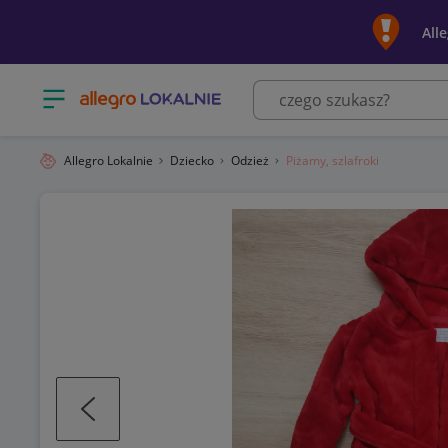
All
Otwórz menu z kategoriami
Allegro Lokalnie
Dziecko
Odzież
Piżamy, szlafroki