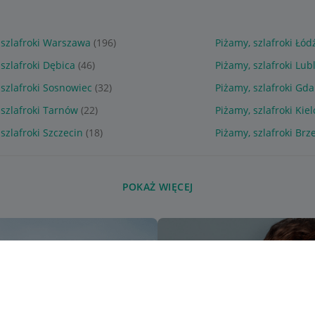
 szlafroki Warszawa
(196)
Piżamy, szlafroki Łód
 szlafroki Dębica
(46)
Piżamy, szlafroki Lub
 szlafroki Sosnowiec
(32)
Piżamy, szlafroki Gd
 szlafroki Tarnów
(22)
Piżamy, szlafroki Kiel
szlafroki Szczecin
(18)
Piżamy, szlafroki Brz
POKAŻ WIĘCEJ