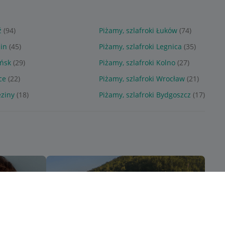
ź
(94)
Piżamy, szlafroki Łuków
(74)
lin
(45)
Piżamy, szlafroki Legnica
(35)
ańsk
(29)
Piżamy, szlafroki Kolno
(27)
ce
(22)
Piżamy, szlafroki Wrocław
(21)
eziny
(18)
Piżamy, szlafroki Bydgoszcz
(17)