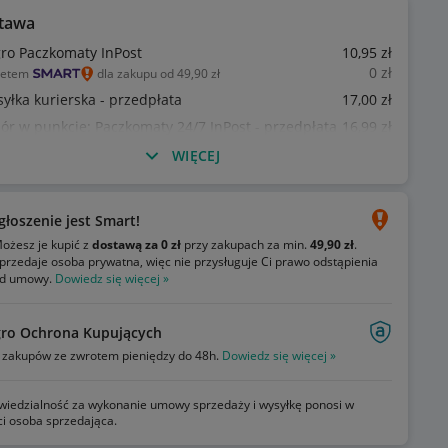
tawa
gro Paczkomaty InPost
10
,95
zł
0
zł
ietem
dla zakupu od 49,90 zł
syłka kurierska - przedpłata
17
,00
zł
ór w punkcie: Paczkomaty 24/7 InPost - przedpłata
16
,99
zł
WIĘCEJ
głoszenie jest Smart!
ożesz je kupić z
dostawą za 0 zł
przy zakupach za min.
49,90 zł
.
przedaje osoba prywatna, więc nie przysługuje Ci prawo odstąpienia
d umowy.
Dowiedz się więcej »
gro Ochrona Kupujących
zakupów ze zwrotem pieniędzy do 48h.
Dowiedz się więcej »
iedzialność za wykonanie umowy sprzedaży i wysyłkę ponosi w
ci osoba sprzedająca.