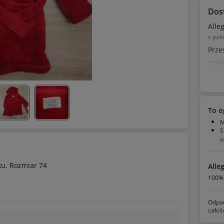
Dos
Alle
z pak
Prze
Odbi
To o
M
S
o
ku. Rozmiar 74
Alle
100% 
Odpow
całoś