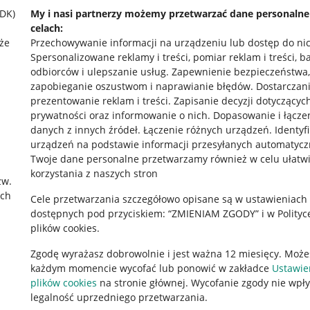
SDK)
My i nasi partnerzy możemy przetwarzać dane personaln
celach:
że
Przechowywanie informacji na urządzeniu lub dostęp do ni
Spersonalizowane reklamy i treści, pomiar reklam i treści, b
odbiorców i ulepszanie usług
.
Zapewnienie bezpieczeństwa,
zapobieganie oszustwom i naprawianie błędów
.
Dostarczani
prezentowanie reklam i treści
.
Zapisanie decyzji dotyczącyc
prywatności oraz informowanie o nich
.
Dopasowanie i łącze
danych z innych źródeł
.
Łączenie różnych urządzeń
.
Identyf
urządzeń na podstawie informacji przesyłanych automatycz
Twoje dane personalne przetwarzamy również w celu ułatw
korzystania z naszych stron
zw.
rawne
Pobierz aplikację
ach
Cele przetwarzania szczegółowo opisane są w ustawieniach
dostępnych pod przyciskiem: “ZMIENIAM ZGODY” i w Polityc
plików cookies.
 "cookies"
Zgodę wyrażasz dobrowolnie i jest ważna 12 miesięcy. Może
każdym momencie wycofać lub ponowić w zakładce
Ustawie
ów "cookies"
plików cookies
na stronie głównej. Wycofanie zgody nie wpł
okalizacji
legalność uprzedniego przetwarzania.