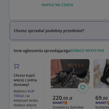
NAPISZ NA CZACIE
Chcesz sprzedać podobny przedmiot?
Inne ogłoszenia sprzedającego
ZOBACZ WSZYSTKIE
Chcesz kupić
więcej z jedną
dostawą?
Obserwuj
Wybierz
KUP
TERAZ
i w
Aktualna cena
Aktualn
220
69
,
00
zł
,
00
kolejnym kroku
dodasz więcej
Sneakersy damskie
Komplet