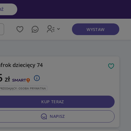
DŹ
WYSTAW
kaj
afrok dziecięcy 74
Obserwuj
5
zł
PRZEDAJĄCY: OSOBA PRYWATNA
KUP TERAZ
NAPISZ