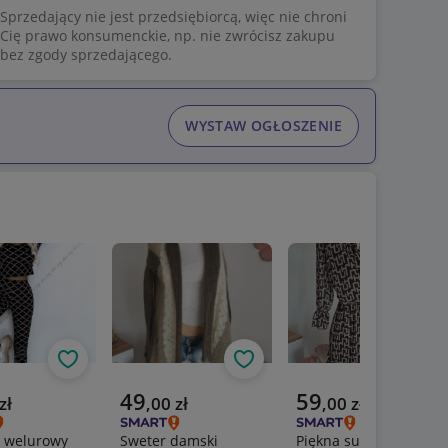
Sprzedający nie jest przedsiębiorcą, więc nie chroni
Cię prawo konsumenckie, np. nie zwrócisz zakupu
bez zgody sprzedającego.
WYSTAW OGŁOSZENIE
Obserwuj
Obserwuj
Obs
a cena
Aktualna cena
Aktualna cena
49
59
zł
,
00
zł
,
00
zł
 welurowy
Sweter damski
Piękna sukienka