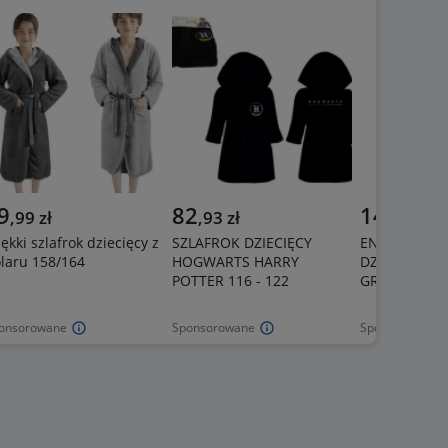
9
82
149
,
99
zł
,
93
zł
,
90
zł
ękki szlafrok dziecięcy z
SZLAFROK DZIECIĘCY
ENVIE SZLAF
laru 158/164
HOGWARTS HARRY
DZIECIĘCY A
POTTER 116 - 122
GREEN 122/1
onsorowane
Sponsorowane
Sponsorowane