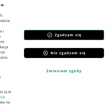
e w
ch
.
adanie
e i
Zgadzam się
h
nie
ikacja
nie
.
Nie zgadzam się
iania
Zmieniam zgody
e
sz ją w
nia
ywa na