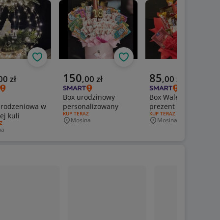
Obserwuj
Obserwuj
Ob
na cena
Aktualna cena
Aktualna cena
150
85
00
zł
,
00
zł
,
00
zł
Box urodzinowy
Box Walentynkowy
rodzeniowa w
personalizowany
prezent
RODZAJ OFERTY:
KUP TERAZ
RODZAJ OFERTY:
KUP TERAZ
ej kuli
Mosina
Mosina
Miejscowość
Miejscowość
FERTY:
Z
na
owość