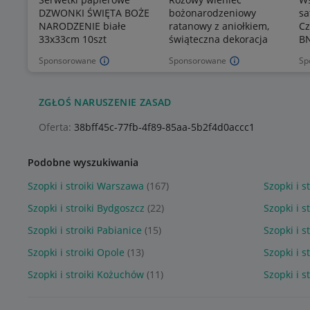
DZWONKI ŚWIĘTA BOŻE
bożonarodzeniowy
s
NARODZENIE białe
ratanowy z aniołkiem,
Cz
33x33cm 10szt
świąteczna dekoracja
B
Sponsorowane
Sponsorowane
Sp
ZGŁOŚ NARUSZENIE ZASAD
Oferta:
38bff45c-77fb-4f89-85aa-5b2f4d0accc1
Podobne wyszukiwania
Szopki i stroiki Warszawa
(167)
Szopki i s
Szopki i stroiki Bydgoszcz
(22)
Szopki i s
Szopki i stroiki Pabianice
(15)
Szopki i s
Szopki i stroiki Opole
(13)
Szopki i s
Szopki i stroiki Kożuchów
(11)
Szopki i 