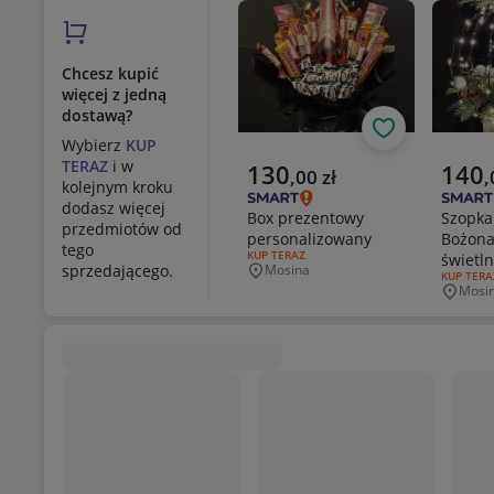
Chcesz kupić
więcej z jedną
dostawą?
Obserwuj
Wybierz
KUP
TERAZ
i w
Aktualna cena
Aktual
130
140
,
00
zł
,
kolejnym kroku
dodasz więcej
Box prezentowy
Szopka
przedmiotów od
personalizowany
Bożona
tego
RODZAJ OFERTY:
KUP TERAZ
świetln
sprzedającego.
Mosina
Miejscowość
RODZAJ O
KUP TERA
Mosi
Miejsc