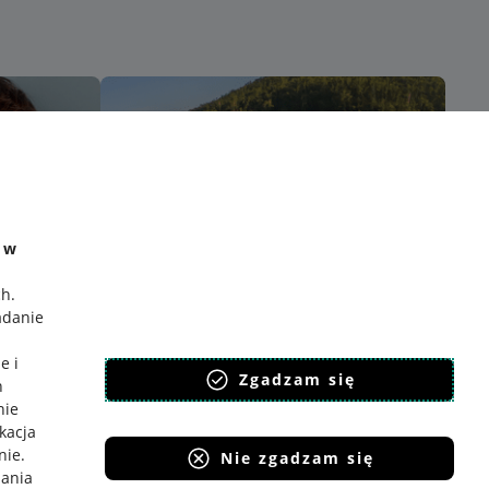
e w
ch
.
adanie
e i
Zgadzam się
h
nie
ikacja
nie
.
Nie zgadzam się
iania