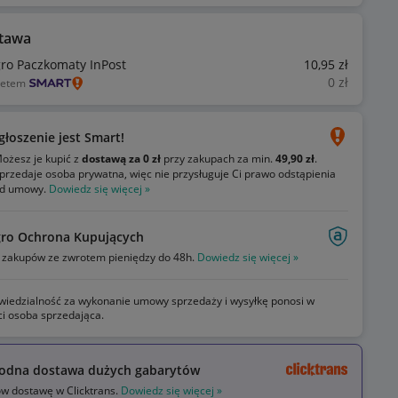
tawa
gro Paczkomaty InPost
10
,95
zł
0
zł
ietem
głoszenie jest Smart!
ożesz je kupić z
dostawą za 0 zł
przy zakupach za min.
49,90 zł
.
przedaje osoba prywatna, więc nie przysługuje Ci prawo odstąpienia
d umowy.
Dowiedz się więcej »
gro Ochrona Kupujących
zakupów ze zwrotem pieniędzy do 48h.
Dowiedz się więcej »
iedzialność za wykonanie umowy sprzedaży i wysyłkę ponosi w
ci osoba sprzedająca.
odna dostawa dużych gabarytów
 dostawę w Clicktrans.
Dowiedz się więcej »