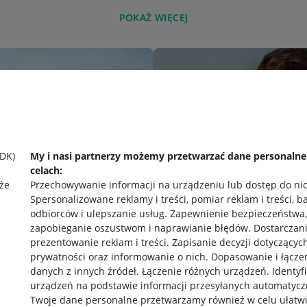
POKAŻ WIĘCEJ
SDK)
My i nasi partnerzy możemy przetwarzać dane personaln
celach:
że
Przechowywanie informacji na urządzeniu lub dostęp do ni
Spersonalizowane reklamy i treści, pomiar reklam i treści, b
odbiorców i ulepszanie usług
.
Zapewnienie bezpieczeństwa,
zapobieganie oszustwom i naprawianie błędów
.
Dostarczani
prezentowanie reklam i treści
.
Zapisanie decyzji dotyczącyc
prywatności oraz informowanie o nich
.
Dopasowanie i łącze
danych z innych źródeł
.
Łączenie różnych urządzeń
.
Identyf
urządzeń na podstawie informacji przesyłanych automatycz
rawne
Pobierz aplikację
Twoje dane personalne przetwarzamy również w celu ułatw