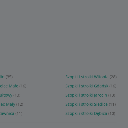
ED OZDOBA
ŚWIECĄCE LED OZDOBA
ŚWIECĄCE LED OZDOBA
 120 cm
ŚWIĄTECZNA 120 cm
ŚWIĄTECZNA 120 cm
Sponsorowane
Sponsorowane
lin
(35)
Szopki i stroiki Witonia
(28)
rzelce Małe
(16)
Szopki i stroiki Gdańsk
(16)
dułtowy
(13)
Szopki i stroiki Jarocin
(13)
niec Mały
(12)
Szopki i stroiki Siedlce
(11)
czawnica
(11)
Szopki i stroiki Dębica
(10)