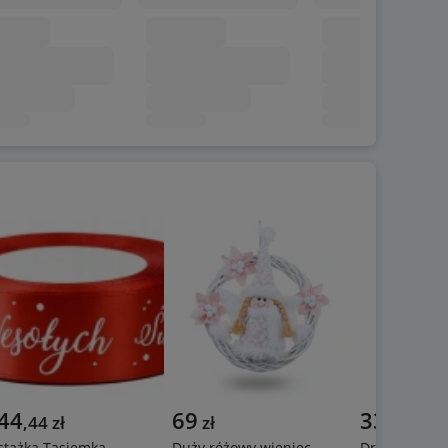
44
69
33
,
44
zł
zł
,
99
zł
tążka Tasiemka
Duży różowy wieniec,
Drzewko GAŁ