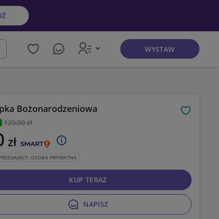
DŹ
WYSTAW
kaj
pka Bożonarodzeniowa
Obserwuj
120
,00 zł
0
zł
PRZEDAJĄCY: OSOBA PRYWATNA
KUP TERAZ
NAPISZ