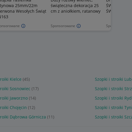
atynowa 25mm/22m
świąteczna dekoracja 25
ŚWIECĄCE L
erwona Wesołych Świąt
cm z aniołkiem, ratanowy
ŚWIĄTECZNA
N163
onsorowane
Sponsorowane
Sponsorowane
troiki Kielce
(45)
Szopki i stroiki Lub
troiki Sosnowiec
(17)
Szopki i stroiki St
troiki Jaworzno
(14)
Szopki i stroiki Ry
troiki Chojęcin
(12)
Szopki i stroiki Ty
stroiki Dąbrowa Górnicza
(11)
Szopki i stroiki Sz