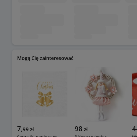
Mogą Cię zainteresować
7
98
4
,
99
zł
zł
Serwetki papierowe
Różowy wieniec
Ws