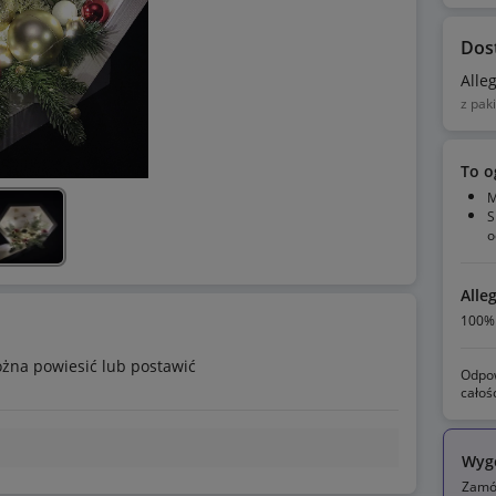
Dos
Alle
z pak
To o
M
S
o
Alle
100% 
żna powiesić lub postawić
Odpow
całoś
Wyg
Zamów