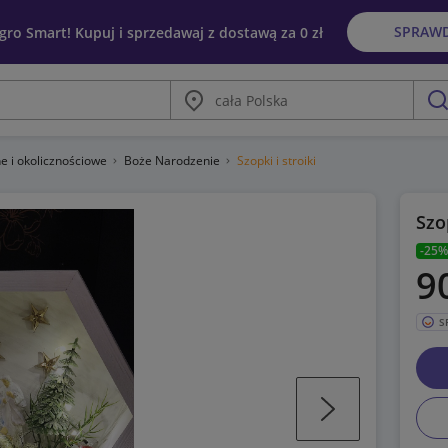
SPRAW
egro Smart! Kupuj i sprzedawaj z dostawą za 0 zł
Miasto
szu
e i okolicznościowe
Boże Narodzenie
Szopki i stroiki
Szo
-25%
9
S