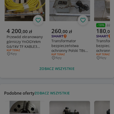
Obserwuj
Obserwuj
220,
-
18
%
Poprzedni
Aktualna cena
Aktualna cena
Aktualna 
4 200
260
180
,
00
zł
,
00
zł
,
00
Przewód ekranowany
Transformator
Transform
górniczy YnOGYekm
bezpieczeństwa
bezpiecze
0,6/1kV TF KABLE3
ochronny Polski TBs-
ochronny P
RODZAJ OFERTY:
KUP TERAZ
2010
Kęty
RODZAJ OFERTY:
KUP TERAZ
RODZAJ OFERT
KUP TERAZ
160
nowa okaz
Miejscowość
Kęty
Kęty
Miejscowość
Miejscowo
ZOBACZ WSZYSTKIE
Podobne oferty
ZOBACZ WSZYSTKIE