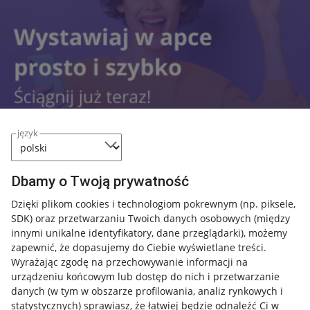
język
Dbamy o Twoją prywatność
Przydatne informacje
Dzięki plikom cookies i technologiom pokrewnym
(np. piksele,
SDK)
oraz przetwarzaniu Twoich danych osobowych
(między
innymi unikalne identyfikatory, dane przeglądarki)
, możemy
Jak to działa
zapewnić, że dopasujemy do Ciebie wyświetlane treści.
Napisz do nas
Wyrażając zgodę na przechowywanie informacji na
urządzeniu końcowym lub dostęp do nich i przetwarzanie
Allegro Gadane dla sprzedających
danych (w tym w obszarze profilowania, analiz rynkowych i
statystycznych) sprawiasz, że łatwiej będzie odnaleźć Ci w