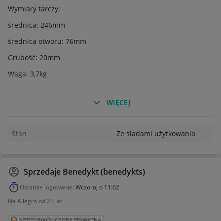
Wymiary tarczy:
średnica: 246mm
średnica otworu: 76mm
Grubość: 20mm
Waga: 3,7kg
WIĘCEJ
Stan
Ze śladami użytkowania
Sprzedaje
Benedykt (benedykts)
Ostatnie logowanie:
Wczoraj o 11:02
Na Allegro od 22 lat
SPRZEDAJĄCY: OSOBA PRYWATNA