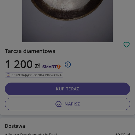
Obs
Tarcza diamentowa
1 200
zł
SPRZEDAJĄCY: OSOBA PRYWATNA
KUP TERAZ
NAPISZ
Dostawa
Allegro Paczkomaty InPost
10
,95
zł