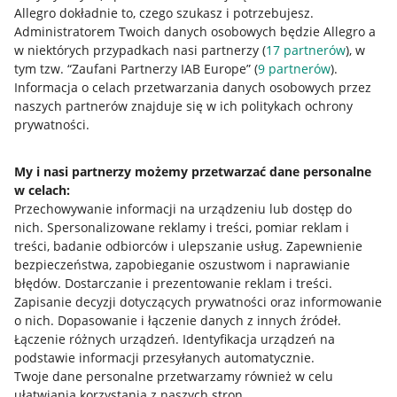
Allegro Gadane dla kupujących
Allegro dokładnie to, czego szukasz i potrzebujesz.
Administratorem Twoich danych osobowych będzie Allegro a
Mapa miejscowości
w niektórych przypadkach nasi partnerzy (
17
partnerów
), w
tym tzw. “Zaufani Partnerzy IAB Europe” (
9
partnerów
).
Informacje prawne
Informacja o celach przetwarzania danych osobowych przez
naszych partnerów znajduje się w ich politykach ochrony
Regulamin
prywatności.
Polityka plików "cookies"
My i nasi partnerzy możemy przetwarzać dane personalne
Ustawienia plików "cookies"
w celach:
Udostępnianie lokalizacji
Przechowywanie informacji na urządzeniu lub dostęp do
nich
.
Spersonalizowane reklamy i treści, pomiar reklam i
Informacje dla Aktu o Usługach Cyfrowych
treści, badanie odbiorców i ulepszanie usług
.
Zapewnienie
bezpieczeństwa, zapobieganie oszustwom i naprawianie
Pobierz aplikację
błędów
.
Dostarczanie i prezentowanie reklam i treści
.
Zapisanie decyzji dotyczących prywatności oraz informowanie
o nich
.
Dopasowanie i łączenie danych z innych źródeł
.
Łączenie różnych urządzeń
.
Identyfikacja urządzeń na
podstawie informacji przesyłanych automatycznie
.
Twoje dane personalne przetwarzamy również w celu
ułatwiania korzystania z naszych stron