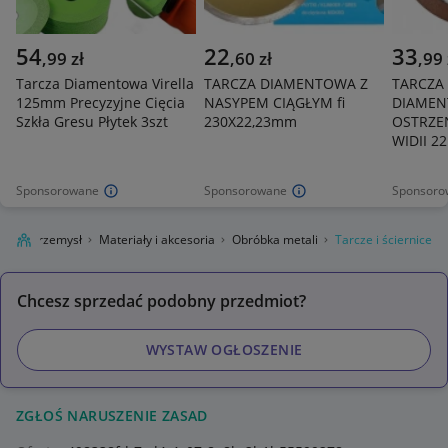
54
22
33
,
99
zł
,
60
zł
,
99
Tarcza Diamentowa Virella
TARCZA DIAMENTOWA Z
TARCZA
125mm Precyzyjne Cięcia
NASYPEM CIĄGŁYM fi
DIAMEN
Szkła Gresu Płytek 3szt
230X22,23mm
OSTRZEN
WIDII 2
Sponsorowane
Sponsorowane
Sponsoro
ługi
Przemysł
Materiały i akcesoria
Obróbka metali
Tarcze i ściernice
Chcesz sprzedać podobny przedmiot?
WYSTAW OGŁOSZENIE
ZGŁOŚ NARUSZENIE ZASAD