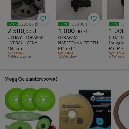
Obserwuj
Obserwuj
3280,00 zł
1350,00 zł
1300
-
23
%
-
25
%
-
23
%
Poprzednia cena
Poprzednia cena
Poprzedni
Aktualna cena
Aktualna cena
Aktualna 
2 500
1 000
1 000
,
00
zł
,
00
zł
,
UCHWYT TOKARSKI
OPRAWKA
CITIZEN O
HYDRAULICZNY
NAPĘDZANA CITIZEN
Napędzan
160mm
F16 i F12
F16-F12
RODZAJ OFERTY:
KUP TERAZ
RODZAJ OFERTY:
KUP TERAZ
RODZAJ OFERT
KUP TERAZ
Pisarzowice
Wrocław
Wrocław
Miejscowość
Miejscowość
Miejscowo
Mogą Cię zainteresować