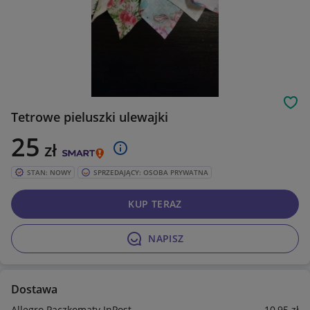
Obs
Tetrowe pieluszki ulewajki
25
zł
STAN: NOWY
SPRZEDAJĄCY: OSOBA PRYWATNA
KUP TERAZ
NAPISZ
Dostawa
Allegro Paczkomaty InPost
10
,95
zł