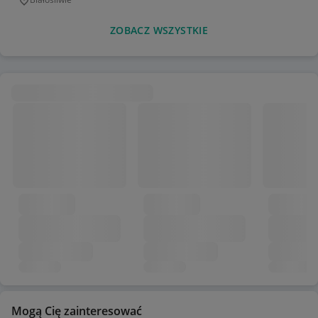
Miejscowość
ZOBACZ WSZYSTKIE
Mogą Cię zainteresować