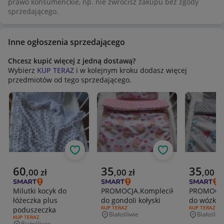
prawo konsumenckie, np. nie zwrócisz zakupu bez zgody
sprzedającego.
Inne ogłoszenia sprzedającego
Chcesz kupić więcej z jedną dostawą?
Wybierz
KUP TERAZ
i w kolejnym kroku dodasz więcej
przedmiotów od tego sprzedającego.
Obserwuj
Obserwuj
Aktualna cena
Aktualna cena
Aktualna 
60
35
35
,
00
zł
,
00
zł
,
00
zł
Milutki kocyk do
PROMOCJA.Komplecik
PROMOCJA
łóżeczka plus
do gondoli kołyski
do wózka k
RODZAJ OFERTY:
KUP TERAZ
RODZAJ OFERT
KUP TERAZ
poduszeczka
Białośliwie
Białośliwi
Miejscowość
Miejscowo
RODZAJ OFERTY:
KUP TERAZ
Białośliwie