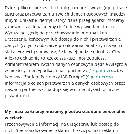
Dzięki plikom cookies i technologiom pokrewnym
(np. piksele,
Jak to działa
SDK)
oraz przetwarzaniu Twoich danych osobowych
(między
innymi unikalne identyfikatory, dane przeglądarki)
, możemy
Napisz do nas
zapewnić, że dopasujemy do Ciebie wyświetlane treści.
Allegro Gadane dla sprzedających
Wyrażając zgodę na przechowywanie informacji na
urządzeniu końcowym lub dostęp do nich i przetwarzanie
Allegro Gadane dla kupujących
danych (w tym w obszarze profilowania, analiz rynkowych i
statystycznych) sprawiasz, że łatwiej będzie odnaleźć Ci w
Mapa miejscowości
Allegro dokładnie to, czego szukasz i potrzebujesz.
Administratorem Twoich danych osobowych będzie Allegro a
Informacje prawne
w niektórych przypadkach nasi partnerzy (
17
partnerów
), w
tym tzw. “Zaufani Partnerzy IAB Europe” (
9
partnerów
).
Regulamin
Informacja o celach przetwarzania danych osobowych przez
naszych partnerów znajduje się w ich politykach ochrony
Polityka plików "cookies"
prywatności.
Ustawienia plików "cookies"
My i nasi partnerzy możemy przetwarzać dane personalne
Udostępnianie lokalizacji
w celach:
Przechowywanie informacji na urządzeniu lub dostęp do
Informacje dla Aktu o Usługach Cyfrowych
nich
.
Spersonalizowane reklamy i treści, pomiar reklam i