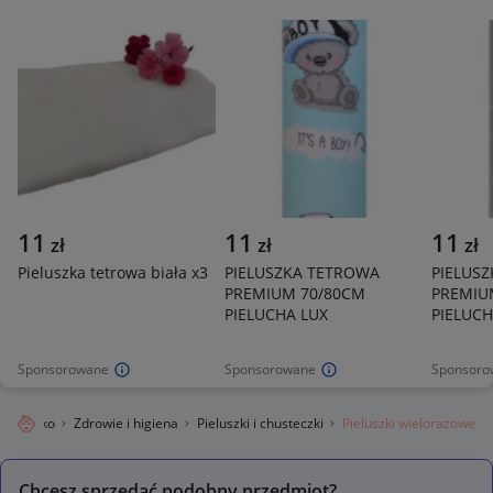
11
11
11
zł
zł
zł
Pieluszka tetrowa biała x3
PIELUSZKA TETROWA
PIELUS
PREMIUM 70/80CM
PREMIU
PIELUCHA LUX
PIELUCH
Sponsorowane
Sponsorowane
Sponsoro
Dziecko
Zdrowie i higiena
Pieluszki i chusteczki
Pieluszki wielorazowe
Chcesz sprzedać podobny przedmiot?