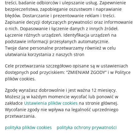
treści, badanie odbiorców i ulepszanie usług
.
Zapewnienie
Pobierz aplikację
bezpieczeństwa, zapobieganie oszustwom i naprawianie
błędów
.
Dostarczanie i prezentowanie reklam i treści
.
Zapisanie decyzji dotyczących prywatności oraz informowanie
o nich
.
Dopasowanie i łączenie danych z innych źródeł
.
Łączenie różnych urządzeń
.
Identyfikacja urządzeń na
podstawie informacji przesyłanych automatycznie
.
Twoje dane personalne przetwarzamy również w celu
ułatwiania korzystania z naszych stron
Cele przetwarzania szczegółowo opisane są w ustawieniach
dostępnych pod przyciskiem: “ZMIENIAM ZGODY” i w Polityce
plików cookies.
Korzystanie z serwisu oznacza akceptację
regulaminu
.
Zgodę wyrażasz dobrowolnie i jest ważna 12 miesięcy.
Możesz ją w każdym momencie wycofać lub ponowić w
zakładce
Ustawienia plików cookies
na stronie głównej.
Wycofanie zgody nie wpływa na legalność uprzedniego
przetwarzania.
polityka plików cookies
polityka ochrony prywatności