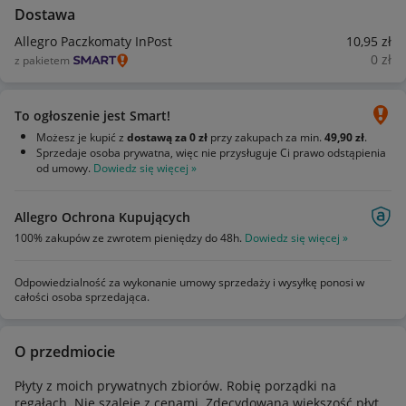
Dostawa
Allegro Paczkomaty InPost
10
,95
zł
0
zł
z pakietem
To ogłoszenie jest Smart!
Możesz je kupić z
dostawą za 0 zł
przy zakupach za min.
49,90 zł
.
Sprzedaje osoba prywatna, więc nie przysługuje Ci prawo odstąpienia
od umowy.
Dowiedz się więcej »
Allegro Ochrona Kupujących
100% zakupów ze zwrotem pieniędzy do 48h.
Dowiedz się więcej »
Odpowiedzialność za wykonanie umowy sprzedaży i wysyłkę ponosi w
całości osoba sprzedająca.
O przedmiocie
Płyty z moich prywatnych zbiorów. Robię porządki na
regałach. Nie szaleję z cenami. Zdecydowana większość płyt