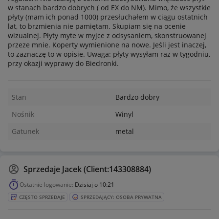
w stanach bardzo dobrych ( od EX do NM). Mimo, że wszystkie
płyty (mam ich ponad 1000) przesłuchałem w ciągu ostatnich
lat, to brzmienia nie pamiętam. Skupiam się na ocenie
wizualnej. Płyty myte w myjce z odsysaniem, skonstruowanej
przeze mnie. Koperty wymienione na nowe. Jeśli jest inaczej,
to zaznaczę to w opisie. Uwaga: płyty wysyłam raz w tygodniu,
przy okazji wyprawy do Biedronki.
Stan
Bardzo dobry
Nośnik
Winyl
Gatunek
metal
Sprzedaje
Jacek (Client:143308884)
Ostatnie logowanie:
Dzisiaj o 10:21
CZĘSTO SPRZEDAJE
SPRZEDAJĄCY: OSOBA PRYWATNA