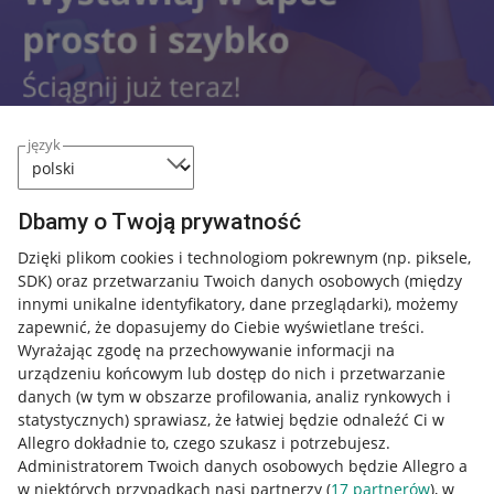
język
Dbamy o Twoją prywatność
Przydatne informacje
Dzięki plikom cookies i technologiom pokrewnym
(np. piksele,
SDK)
oraz przetwarzaniu Twoich danych osobowych
(między
innymi unikalne identyfikatory, dane przeglądarki)
, możemy
Jak to działa
zapewnić, że dopasujemy do Ciebie wyświetlane treści.
Napisz do nas
Wyrażając zgodę na przechowywanie informacji na
urządzeniu końcowym lub dostęp do nich i przetwarzanie
Allegro Gadane dla sprzedających
danych (w tym w obszarze profilowania, analiz rynkowych i
statystycznych) sprawiasz, że łatwiej będzie odnaleźć Ci w
Allegro Gadane dla kupujących
Allegro dokładnie to, czego szukasz i potrzebujesz.
Administratorem Twoich danych osobowych będzie Allegro a
Mapa miejscowości
w niektórych przypadkach nasi partnerzy (
17
partnerów
), w