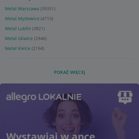
Metal Warszawa
(39351)
Metal Mysłowice
(4713)
Metal Lublin
(3821)
Metal Gliwice
(2946)
Metal Kielce
(2194)
POKAŻ WIĘCEJ