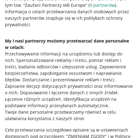
tym tzw. “Zaufani Partnerzy IAB Europe” (
9
partnerów
).
Informacje prawne
Informacja o celach przetwarzania danych osobowych przez
naszych partnerów znajduje się w ich politykach ochrony
Regulamin
prywatności.
Polityka plików "cookies"
My i nasi partnerzy możemy przetwarzać dane personalne
Ustawienia plików "cookies"
w celach:
Udostępnianie lokalizacji
Przechowywanie informacji na urządzeniu lub dostęp do
nich
.
Spersonalizowane reklamy i treści, pomiar reklam i
Informacje dla Aktu o Usługach Cyfrowych
treści, badanie odbiorców i ulepszanie usług
.
Zapewnienie
bezpieczeństwa, zapobieganie oszustwom i naprawianie
Pobierz aplikację
błędów
.
Dostarczanie i prezentowanie reklam i treści
.
Zapisanie decyzji dotyczących prywatności oraz informowanie
o nich
.
Dopasowanie i łączenie danych z innych źródeł
.
Łączenie różnych urządzeń
.
Identyfikacja urządzeń na
podstawie informacji przesyłanych automatycznie
.
Twoje dane personalne przetwarzamy również w celu
ułatwiania korzystania z naszych stron
Cele przetwarzania szczegółowo opisane są w ustawieniach
dostępnych pod przyciskiem: “ZMIENIAM ZGODY” i w Polityce