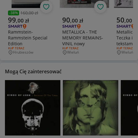
Obserwuj
Obserwuj
160,00 zł
-
38
%
Poprzednia cena
Aktualna cena
Aktualna cena
Aktualna 
99
90
50
,
00
zł
,
00
zł
,
00
zł
Rammstein-
METALLICA - THE
Metallica 
Rammstein Special
MEMORY REMAINS-
Teczka i a
Edition
VINIL nowy
tekstami
RODZAJ OFERTY:
KUP TERAZ
RODZAJ OFERTY:
KUP TERAZ
RODZAJ OFERT
KUP TERAZ
Hrubieszów
Wieluń
Wieluń
Miejscowość
Miejscowość
Miejscowo
Mogą Cię zainteresować