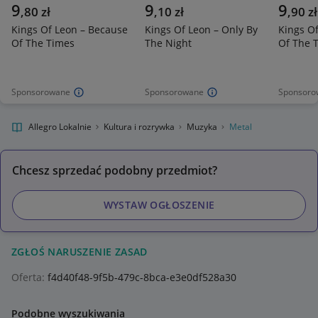
9
9
9
,
80
zł
,
10
zł
,
90
zł
Kings Of Leon – Because
Kings Of Leon – Only By
Kings O
Of The Times
The Night
Of The 
Sponsorowane
Sponsorowane
Sponsoro
Allegro Lokalnie
Kultura i rozrywka
Muzyka
Metal
Chcesz sprzedać podobny przedmiot?
WYSTAW OGŁOSZENIE
ZGŁOŚ NARUSZENIE ZASAD
Oferta:
f4d40f48-9f5b-479c-8bca-e3e0df528a30
Podobne wyszukiwania