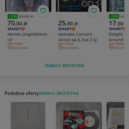
Obserwuj
Obserwuj
80,00 zł
22,0
-
12
%
-
22
%
Poprzednia cena
Poprzedni
Aktualna cena
Aktualna cena
Aktualna 
70
25
17
,
00
zł
,
00
zł
,
00
zł
Hermh, Angeldemon,
Haendel, Concerti
Delight, B
cd
Grossi op.3, box 2 lp
Ground
RODZAJ OFERTY:
KUP TERAZ
RODZAJ OFERTY:
KUP TERAZ
RODZAJ OFERT
KUP TERAZ
Barczewo
Barczewo
Barczew
Miejscowość
Miejscowość
Miejscowo
ZOBACZ WSZYSTKIE
Podobne oferty
ZOBACZ WSZYSTKIE