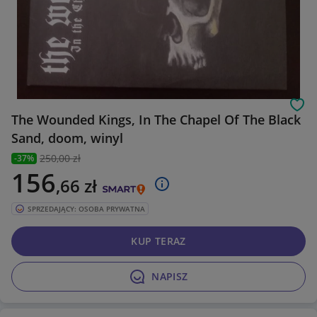
Obs
The Wounded Kings, In The Chapel Of The Black
Sand, doom, winyl
250
,00 zł
-37%
156
,66
zł
SPRZEDAJĄCY: OSOBA PRYWATNA
KUP TERAZ
NAPISZ