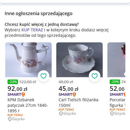
Inne ogłoszenia sprzedającego
Chcesz kupić więcej z jedną dostawą?
Wybierz
KUP TERAZ
i w kolejnym kroku dodasz więcej
przedmiotów od tego sprzedającego.
Obserwuj
Obserwuj
122,00 zł
48,00 zł
74,0
-
24
%
-
29
%
Poprzednia cena
Poprzednia cena
Poprzedni
Aktualna cena
Aktualna cena
Aktualna 
92
45
52
,
00
zł
,
00
zł
,
00
zł
KPM Dzbanek
Carl Tielsch filiżanka
Porcelano
patyczak 27cm 1840-
150ml
figurka 1
RODZAJ OFERTY:
KUP TERAZ
RODZAJ OFERT
KUP TERAZ
1895 r
Giżycko
Giżycko
Miejscowość
Miejscowo
RODZAJ OFERTY:
KUP TERAZ
Giżycko
Miejscowość