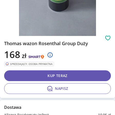
Obs
Thomas wazon Rosenthal Group Duży
168
zł
SPRZEDAJĄCY: OSOBA PRYWATNA
KUP TERAZ
NAPISZ
Dostawa
Allegro Paczkomaty InPost
10
,95
zł