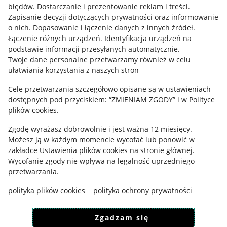
błędów
.
Dostarczanie i prezentowanie reklam i treści
.
Pobierz aplikację
Zapisanie decyzji dotyczących prywatności oraz informowanie
o nich
.
Dopasowanie i łączenie danych z innych źródeł
.
Łączenie różnych urządzeń
.
Identyfikacja urządzeń na
podstawie informacji przesyłanych automatycznie
.
Twoje dane personalne przetwarzamy również w celu
ułatwiania korzystania z naszych stron
Cele przetwarzania szczegółowo opisane są w ustawieniach
dostępnych pod przyciskiem: “ZMIENIAM ZGODY” i w Polityce
plików cookies.
Zgodę wyrażasz dobrowolnie i jest ważna 12 miesięcy.
Możesz ją w każdym momencie wycofać lub ponowić w
Korzystanie z serwisu oznacza akceptację
regulaminu
.
zakładce
Ustawienia plików cookies
na stronie głównej.
Wycofanie zgody nie wpływa na legalność uprzedniego
przetwarzania.
polityka plików cookies
polityka ochrony prywatności
Zgadzam się