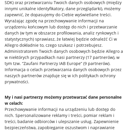
SDK)
oraz przetwarzaniu Twoich danych osobowych
(między
Przydatne informacje
innymi unikalne identyfikatory, dane przeglądarki)
, możemy
zapewnić, że dopasujemy do Ciebie wyświetlane treści.
Jak to działa
Wyrażając zgodę na przechowywanie informacji na
Napisz do nas
urządzeniu końcowym lub dostęp do nich i przetwarzanie
danych (w tym w obszarze profilowania, analiz rynkowych i
Allegro Gadane dla sprzedających
statystycznych) sprawiasz, że łatwiej będzie odnaleźć Ci w
Allegro dokładnie to, czego szukasz i potrzebujesz.
Allegro Gadane dla kupujących
Administratorem Twoich danych osobowych będzie Allegro a
w niektórych przypadkach nasi partnerzy (
17
partnerów
), w
Mapa miejscowości
tym tzw. “Zaufani Partnerzy IAB Europe” (
9
partnerów
).
Informacja o celach przetwarzania danych osobowych przez
Informacje prawne
naszych partnerów znajduje się w ich politykach ochrony
prywatności.
Regulamin
Polityka plików "cookies"
My i nasi partnerzy możemy przetwarzać dane personalne
w celach:
Ustawienia plików "cookies"
Przechowywanie informacji na urządzeniu lub dostęp do
nich
.
Spersonalizowane reklamy i treści, pomiar reklam i
Udostępnianie lokalizacji
treści, badanie odbiorców i ulepszanie usług
.
Zapewnienie
Informacje dla Aktu o Usługach Cyfrowych
bezpieczeństwa, zapobieganie oszustwom i naprawianie