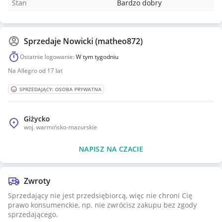
Stan
Bardzo dobry
Sprzedaje
Nowicki (matheo872)
Ostatnie logowanie:
W tym tygodniu
Na Allegro od 17 lat
SPRZEDAJĄCY: OSOBA PRYWATNA
Giżycko
woj.
warmińsko-mazurskie
NAPISZ NA CZACIE
Zwroty
Sprzedający nie jest przedsiębiorcą, więc nie chroni Cię
prawo konsumenckie, np. nie zwrócisz zakupu bez zgody
sprzedającego.