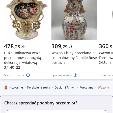
Mogą Cię zainteresować
478
309
360
,
23
zł
,
29
zł
,
9
Duża unikatowa waza
Wazon Chiny porcelana 35
Wazon I
porcelanowa z bogatą
cm malowany Famille Rose
Formowa
dekoracją kwiatową
postacie
24,5cm
37×40×22
Sponsorowane
Sponsorowane
Sponsoro
Allegro Lokalnie
Kolekcje i sztuka
Design i Antyki
Porcelana
Wazony