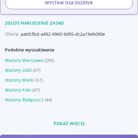
Chcesz sprzedać podobny przedmiot?
WYSTAW OGŁOSZENIE
ZGŁOŚ NARUSZENIE ZASAD
Oferta:
aabfcfbd-a492-4960-9d95-dc2a19eb090e
Podobne wyszukiwania
Wazony Warszawa
(286)
Wazony Łódź
(67)
Wazony Marki
(57)
Wazony Koło
(47)
Wazony Bydgoszcz
(44)