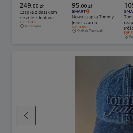
Aktualna cena
Aktualna cena
Aktu
249
95
10
,
00
zł
,
00
zł
Czapka z daszkiem
Nowa czapka Tommy
Tom
ręcznie zdobiona
Jeans czarna
czap
RODZAJ OFERTY:
KUP TERAZ
Wiązowna
RODZAJ OFERTY:
KUP TERAZ
(róż
Miejscowość
Kadłub Turawski
Miejscowość
RODZA
KUP T
Ka
Mie