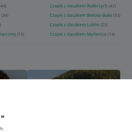
(44)
Czapki z daszkiem Wałbrzych
(42)
n
(34)
Czapki z daszkiem Bielsko-Biała
(33)
)
Czapki z daszkiem Lublin
(23)
 Karczmy
(15)
Czapki z daszkiem Myślenice
(14)
e w
ch
.