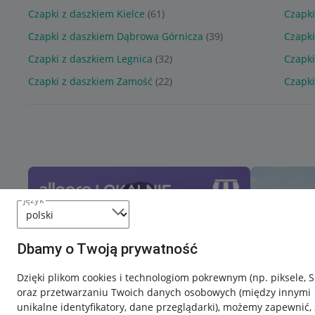
Czapki z daszkiem Kielce
(61)
Czapki
Czapki z daszkiem Dąbrowa Górnicza
(39)
Czapki
Czapki z daszkiem Legnica
(32)
Czapki
Czapki z daszkiem Zamość
(22)
Czapk
język
Dbamy o Twoją prywatność
Dzięki plikom cookies i technologiom pokrewnym
(np. piksele, 
oraz przetwarzaniu Twoich danych osobowych
(między innymi
unikalne identyfikatory, dane przeglądarki)
, możemy zapewnić, 