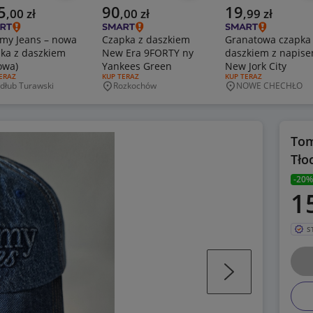
alna cena
Aktualna cena
Aktualna cena
5
90
19
,
00
zł
,
00
zł
,
99
zł
my Jeans – nowa
Czapka z daszkiem
Granatowa czapka
ka z daszkiem
New Era 9FORTY ny
daszkiem z napis
owa)
Yankees Green
New Jork City
J OFERTY:
ERAZ
RODZAJ OFERTY:
KUP TERAZ
RODZAJ OFERTY:
KUP TERAZ
dłub Turawski
Rozkochów
NOWE CHECHŁO
jscowość
Miejscowość
Miejscowość
Tom
Tło
-20%
1
S