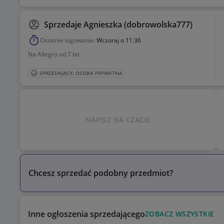
Sprzedaje
Agnieszka (dobrowolska777)
Ostatnie logowanie:
Wczoraj o 11:36
Na Allegro od 7 lat
SPRZEDAJĄCY: OSOBA PRYWATNA
NAPISZ NA CZACIE
Chcesz sprzedać podobny przedmiot?
Inne ogłoszenia sprzedającego
ZOBACZ WSZYSTKIE