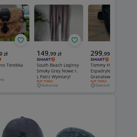
Obserwuj
Obserwuj
Obs
a cena
Aktualna cena
Aktualna cena
149
299
9
zł
,
99
zł
,
99
zł
ans Torebka
South Beach Leginsy
Tommy Hilfiger Buty
Smoky Grey Nowe r.
Espadryle Trampki
ERTY:
L Patrz Wymiary!
Granatowe Tenisówki
ino
wość
RODZAJ OFERTY:
KUP TERAZ
RODZAJ OFERTY:
KUP TERAZ
r. 38
Gościcino
Gościcino
Miejscowość
Miejscowość