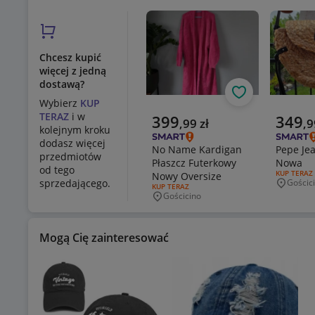
Chcesz kupić
więcej z jedną
dostawą?
Obserwuj
Wybierz
KUP
TERAZ
i w
Aktualna cena
Aktualn
399
349
,
99
zł
,
9
kolejnym kroku
dodasz więcej
No Name Kardigan
Pepe Je
przedmiotów
Płaszcz Futerkowy
Nowa
od tego
RODZAJ OF
KUP TERAZ
Nowy Oversize
sprzedającego.
Gościc
Miejsco
RODZAJ OFERTY:
KUP TERAZ
Gościcino
Miejscowość
Mogą Cię zainteresować