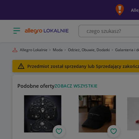
All
Otwórz menu z kategoriami
Allegro Lokalnie
Moda
Odzież, Obuwie, Dodatki
Galanteria i 
Przedmiot został sprzedany lub Sprzedający zakończy
Podobne oferty
ZOBACZ WSZYSTKIE
Obserwuj
Obserwuj