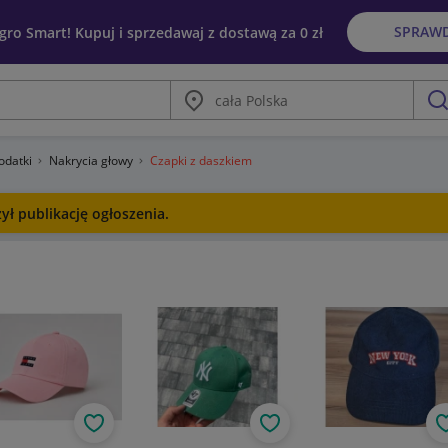
SPRAW
egro Smart! Kupuj i sprzedawaj z dostawą za 0 zł
Miasto
szu
dodatki
Nakrycia głowy
Czapki z daszkiem
ł publikację ogłoszenia.
Obserwuj
Obserwuj