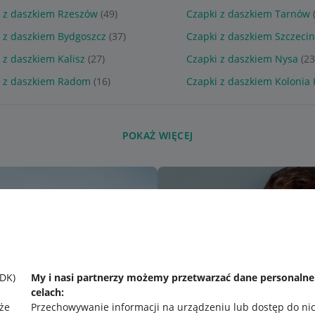
 z daszkiem Rzeszów
(49)
Czapki z daszkiem Tarnów
 z daszkiem Bydgoszcz
(37)
Czapki z daszkiem Szczeci
 z daszkiem Kalisz
(27)
Czapki z daszkiem Nysa
(23
i z daszkiem Radom
(16)
Czapki z daszkiem Kolonia
POKAŻ WIĘCEJ
SDK)
My i nasi partnerzy możemy przetwarzać dane personaln
celach:
że
Przechowywanie informacji na urządzeniu lub dostęp do ni