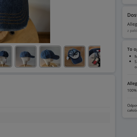
Dos
Alle
z pak
To o
M
S
o
Alle
100% 
Odpow
całoś