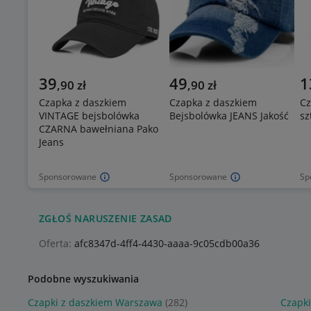
39
49
1
,
90
zł
,
90
zł
Czapka z daszkiem
Czapka z daszkiem
Cz
VINTAGE bejsbolówka
Bejsbolówka JEANS Jakość
sz
CZARNA bawełniana Pako
Jeans
Sponsorowane
Sponsorowane
Sp
ZGŁOŚ NARUSZENIE ZASAD
Oferta:
afc8347d-4ff4-4430-aaaa-9c05cdb00a36
Podobne wyszukiwania
Czapki z daszkiem Warszawa
(282)
Czapki