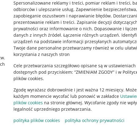
Spersonalizowane reklamy i treści, pomiar reklam i treści, b
odbiorców i ulepszanie usług
.
Zapewnienie bezpieczeństwa,
zapobieganie oszustwom i naprawianie błędów
.
Dostarczani
prezentowanie reklam i treści
.
Zapisanie decyzji dotyczącyc
prywatności oraz informowanie o nich
.
Dopasowanie i łącze
danych z innych źródeł
.
Łączenie różnych urządzeń
.
Identyf
urządzeń na podstawie informacji przesyłanych automatycz
rawne
Pobierz aplikację
Twoje dane personalne przetwarzamy również w celu ułatw
korzystania z naszych stron
zw.
ach
Cele przetwarzania szczegółowo opisane są w ustawieniach
 "cookies"
dostępnych pod przyciskiem: “ZMIENIAM ZGODY” i w Polityc
plików cookies.
ów "cookies"
Zgodę wyrażasz dobrowolnie i jest ważna 12 miesięcy. Może
okalizacji
każdym momencie wycofać lub ponowić w zakładce
Ustawie
 Aktu o Usługach Cyfrowych
plików cookies
na stronie głównej. Wycofanie zgody nie wpł
legalność uprzedniego przetwarzania.
polityka plików cookies
polityka ochrony prywatności