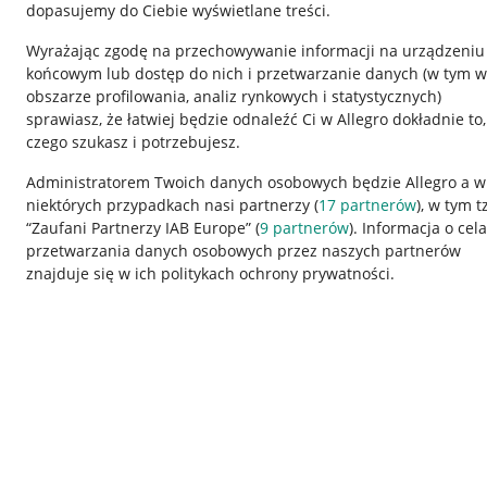
dopasujemy do Ciebie wyświetlane treści.
Wyrażając zgodę na przechowywanie informacji na urządzeniu
końcowym lub dostęp do nich i przetwarzanie danych (w tym w
obszarze profilowania, analiz rynkowych i statystycznych)
sprawiasz, że łatwiej będzie odnaleźć Ci w Allegro dokładnie to,
czego szukasz i potrzebujesz.
Przydatne informacje
Informacje p
Administratorem Twoich danych osobowych będzie Allegro a w
niektórych przypadkach nasi partnerzy (
17
partnerów
), w tym t
Jak to działa
Regulamin
“Zaufani Partnerzy IAB Europe” (
9
partnerów
). Informacja o cel
Napisz do nas
Polityka plików
przetwarzania danych osobowych przez naszych partnerów
znajduje się w ich politykach ochrony prywatności.
Allegro Gadane dla sprzedających
Ustawienia plik
Allegro Gadane dla kupujących
Udostępnianie l
Mapa miejscowości
Informacje dla
Korzystanie z serwisu oznacza akceptację
regulaminu
.