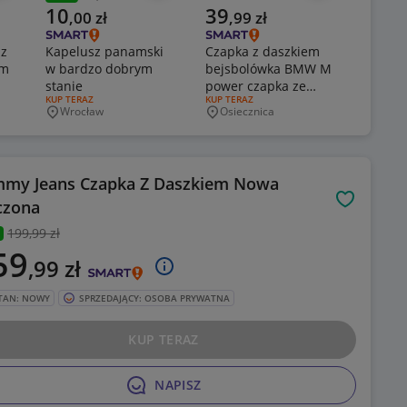
Poprzednia cena
Aktualna cena
Aktualna cena
Aktual
10
39
49
,
00
zł
,
99
zł
,
9
 z
Kapelusz panamski
Czapka z daszkiem
Czapka
em
w bardzo dobrym
bejsbolówka BMW M
Festiw
stanie
power czapka ze
wolont
RODZAJ OFERTY:
KUP TERAZ
RODZAJ OFERTY:
KUP TERAZ
RODZAJ O
KUP TER
znaczkiem BMW
edycji
Wrocław
Osiecznica
Lesz
Miejscowość
Miejscowość
Miejsc
dobry
my Jeans Czapka Z Daszkiem Nowa
czona
Obserwuj
199
,99 zł
59
,99
zł
TAN: NOWY
SPRZEDAJĄCY: OSOBA PRYWATNA
KUP TERAZ
NAPISZ