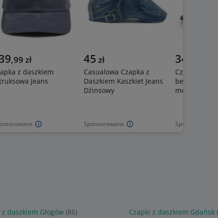
39
45
34
,
99
zł
zł
,
90
zł
apka z daszkiem
Casualowa Czapka z
Czapka z da
truksowa Jeans
Daszkiem Kaszkiet Jeans
bejsbolówk
Dżinsowy
melanż Pako 
onsorowane
Sponsorowane
Sponsorowane
 z daszkiem Głogów
(86)
Czapki z daszkiem Gdańsk