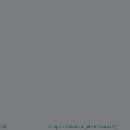
49
163
,
90
zł
,
77
zł
szkiem
Czapka z daszkiem
TOMMY HILFIGER CZAP
a GRANATOWA
Bejsbolówka JEANS Jakość
Z DASZKIEM TH
Jeans
MONOTYPE CANVAS 6
PANEL CAP CZARNA
Sponsorowane
Sponsorowane
(70)
Czapki z daszkiem Jelenia Góra
(61)