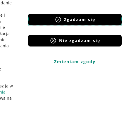
adanie
e i
Zgadzam się
h
nie
ikacja
nie
.
Nie zgadzam się
iania
Zmieniam zgody
e
sz ją w
nia
ywa na