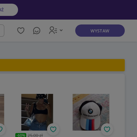
DŹ
WYSTAW
kaj
Obserwuj
Obserwuj
Obserwuj
25,00 zł
-
60
%