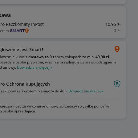
tawa
gro Paczkomaty InPost
10
,95
zł
0
zł
ietem
głoszenie jest Smart!
ożesz je kupić z
dostawą za 0 zł
przy zakupach za min.
49,90 zł
.
przedaje osoba prywatna, więc nie przysługuje Ci prawo odstąpienia
d umowy.
Dowiedz się więcej »
gro Ochrona Kupujących
zakupów ze zwrotem pieniędzy do 48h.
Dowiedz się więcej »
iedzialność za wykonanie umowy sprzedaży i wysyłkę ponosi w
ci osoba sprzedająca.