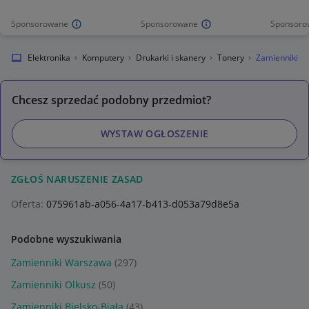
Sponsorowane
Sponsorowane
Sponsoro
alnie
Elektronika
Komputery
Drukarki i skanery
Tonery
Zamienniki
Chcesz sprzedać podobny przedmiot?
WYSTAW OGŁOSZENIE
ZGŁOŚ NARUSZENIE ZASAD
Oferta:
075961ab-a056-4a17-b413-d053a79d8e5a
Podobne wyszukiwania
Zamienniki Warszawa
(297)
Zamienniki Olkusz
(50)
Zamienniki Bielsko-Biała
(43)