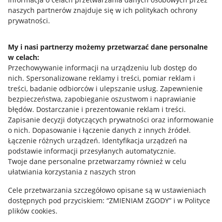
Polityka plików "cookies"
naszych partnerów znajduje się w ich politykach ochrony
prywatności.
Ustawienia plików "cookies"
Udostępnianie lokalizacji
My i nasi partnerzy możemy przetwarzać dane personalne
Informacje dla Aktu o Usługach Cyfrowych
w celach:
Przechowywanie informacji na urządzeniu lub dostęp do
nich
.
Spersonalizowane reklamy i treści, pomiar reklam i
Pobierz aplikację
treści, badanie odbiorców i ulepszanie usług
.
Zapewnienie
bezpieczeństwa, zapobieganie oszustwom i naprawianie
błędów
.
Dostarczanie i prezentowanie reklam i treści
.
Zapisanie decyzji dotyczących prywatności oraz informowanie
o nich
.
Dopasowanie i łączenie danych z innych źródeł
.
Łączenie różnych urządzeń
.
Identyfikacja urządzeń na
podstawie informacji przesyłanych automatycznie
.
Twoje dane personalne przetwarzamy również w celu
ułatwiania korzystania z naszych stron
Cele przetwarzania szczegółowo opisane są w ustawieniach
dostępnych pod przyciskiem: “ZMIENIAM ZGODY” i w Polityce
Korzystanie z serwisu oznacza akceptację
regulaminu
.
plików cookies.