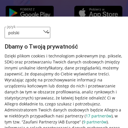
język
Przydatne informacje
Dbamy o Twoją prywatność
Jak to działa
Dzięki plikom cookies i technologiom pokrewnym
(np. piksele,
SDK)
oraz przetwarzaniu Twoich danych osobowych
(między
Napisz do nas
innymi unikalne identyfikatory, dane przeglądarki)
, możemy
Allegro Gadane dla sprzedających
zapewnić, że dopasujemy do Ciebie wyświetlane treści.
Wyrażając zgodę na przechowywanie informacji na
Allegro Gadane dla kupujących
urządzeniu końcowym lub dostęp do nich i przetwarzanie
danych (w tym w obszarze profilowania, analiz rynkowych i
Mapa miejscowości
statystycznych) sprawiasz, że łatwiej będzie odnaleźć Ci w
Allegro dokładnie to, czego szukasz i potrzebujesz.
Informacje prawne
Administratorem Twoich danych osobowych będzie Allegro a
w niektórych przypadkach nasi partnerzy (
17
partnerów
), w
Regulamin
tym tzw. “Zaufani Partnerzy IAB Europe” (
9
partnerów
).
Informacja o celach przetwarzania danych osobowych przez