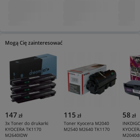
Mogą Cię zainteresować
147
115
58
zł
zł
zł
3x Toner do drukarki
Toner Kyocera M2040
INKDIG
KYOCERA TK1170
M2540 M2640 TK1170
KYOCER
M2640IDW
M2040d