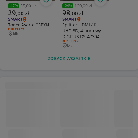
Obserwuj
Obserwuj
55,00 zł
129,00 zł
-
47
%
-
24
%
Poprzednia cena
Poprzednia cena
Aktualna cena
Aktualna cena
29
98
,
00
zł
,
00
zł
Toner Asarto 05BXN
Splitter HDMI 4K
RODZAJ OFERTY:
KUP TERAZ
UHD 3D, 4-portowy
Ełk
Miejscowość
DIGITUS DS-47304
RODZAJ OFERTY:
KUP TERAZ
Ełk
Miejscowość
ZOBACZ WSZYSTKIE