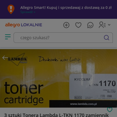
Allegro Smart! Kupuj i sprzedawaj z dostawą za 0 zł
Sprawdź »
Otwórz menu z kategoriami
szukaj
Obs
3 sztuki Tonera Lambda L-TKN 1170 zamiennik