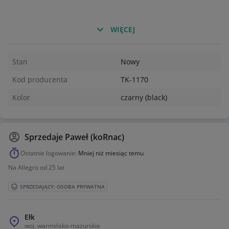
WIĘCEJ
Stan
Nowy
Kod producenta
TK-1170
Kolor
czarny (black)
Sprzedaje
Paweł (koRnac)
Ostatnie logowanie:
Mniej niż miesiąc temu
Na Allegro od 25 lat
SPRZEDAJĄCY: OSOBA PRYWATNA
Ełk
woj.
warmińsko-mazurskie