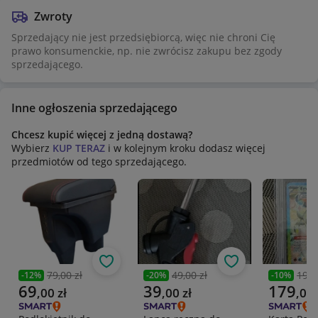
Zwroty
Sprzedający nie jest przedsiębiorcą, więc nie chroni Cię
prawo konsumenckie, np. nie zwrócisz zakupu bez zgody
sprzedającego.
Inne ogłoszenia sprzedającego
Chcesz kupić więcej z jedną dostawą?
Wybierz
KUP TERAZ
i w kolejnym kroku dodasz więcej
przedmiotów od tego sprzedającego.
Obserwuj
Obserwuj
79,00 zł
49,00 zł
199,
-
12
%
-
20
%
-
10
%
Poprzednia cena
Poprzednia cena
Poprzedni
Aktualna cena
Aktualna cena
Aktualna 
69
39
179
,
00
zł
,
00
zł
,
00