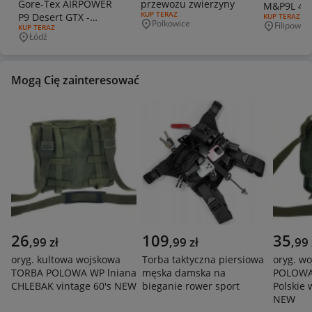
Gore-Tex AIRPOWER
przewozu zwierzyny
M&P9
RODZAJ OFERTY:
KUP TERAZ
P9 Desert GTX -
RODZAJ OFERT
KUP TERAZ
Polkowice
Filipowice
Miejscowość
RODZAJ OFERTY:
KUP TERAZ
nietrafiony prezent
Miejscowo
Łódź
Miejscowość
Mogą Cię zainteresować
26
109
35
,
99
zł
,
99
zł
,
99
oryg. kultowa wojskowa
Torba taktyczna piersiowa
oryg. w
TORBA POLOWA WP lniana
męska damska na
POLOWA
CHLEBAK vintage 60's NEW
bieganie rower sport
Polskie 
NEW