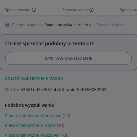
Sponsorowane
Sponsorowane
Sponsoro
Allegro Lokalnie
Sport i turystyka
Militaria
Plecaki taktyczne
Chcesz sprzedać podobny przedmiot?
WYSTAW OGŁOSZENIE
ZGŁOŚ NARUSZENIE ZASAD
Oferta:
53561bd3-d567-47b3-ba4e-526655082933
Podobne wyszukiwania
Plecaki taktyczne Warszawa
(19)
Plecaki taktyczne Kraków
(10)
Plecaki taktyczne Rzezawa
(10)