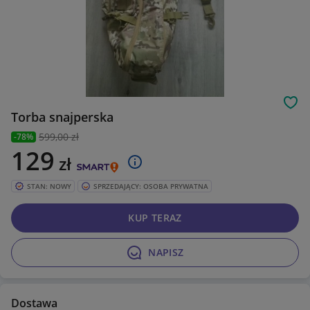
Obs
Torba snajperska
599
,00 zł
-78%
129
zł
STAN: NOWY
SPRZEDAJĄCY: OSOBA PRYWATNA
KUP TERAZ
NAPISZ
Dostawa