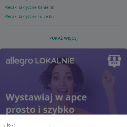
Plecaki taktyczne Kanie
(6)
Plecaki taktyczne Tulce
(5)
POKAŻ WIĘCEJ
język