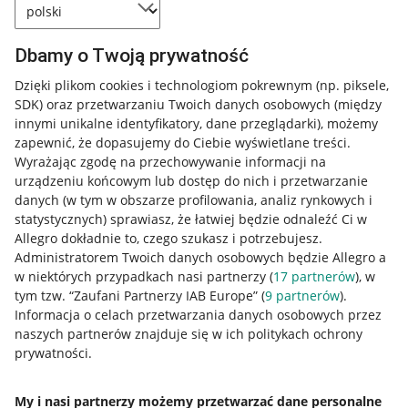
Dbamy o Twoją prywatność
Dzięki plikom cookies i technologiom pokrewnym
(np. piksele,
SDK)
oraz przetwarzaniu Twoich danych osobowych
(między
Przydatne informacje
innymi unikalne identyfikatory, dane przeglądarki)
, możemy
zapewnić, że dopasujemy do Ciebie wyświetlane treści.
Wyrażając zgodę na przechowywanie informacji na
Jak to działa
urządzeniu końcowym lub dostęp do nich i przetwarzanie
Napisz do nas
danych (w tym w obszarze profilowania, analiz rynkowych i
statystycznych) sprawiasz, że łatwiej będzie odnaleźć Ci w
Allegro Gadane dla sprzedających
Allegro dokładnie to, czego szukasz i potrzebujesz.
Administratorem Twoich danych osobowych będzie Allegro a
Allegro Gadane dla kupujących
w niektórych przypadkach nasi partnerzy (
17
partnerów
), w
tym tzw. “Zaufani Partnerzy IAB Europe” (
9
partnerów
).
Mapa miejscowości
Informacja o celach przetwarzania danych osobowych przez
naszych partnerów znajduje się w ich politykach ochrony
Informacje prawne
prywatności.
Regulamin
My i nasi partnerzy możemy przetwarzać dane personalne