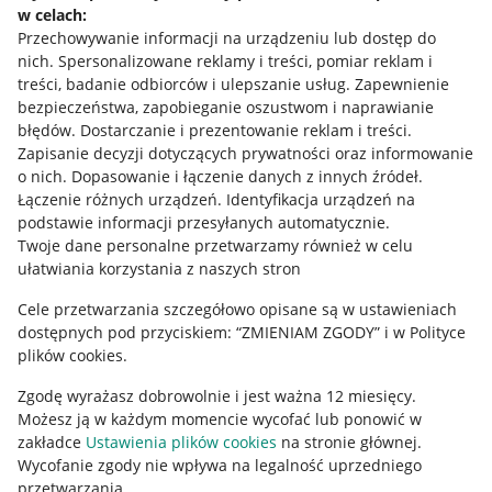
Polityka plików "cookies"
w celach:
Przechowywanie informacji na urządzeniu lub dostęp do
Ustawienia plików "cookies"
nich
.
Spersonalizowane reklamy i treści, pomiar reklam i
Udostępnianie lokalizacji
treści, badanie odbiorców i ulepszanie usług
.
Zapewnienie
bezpieczeństwa, zapobieganie oszustwom i naprawianie
Informacje dla Aktu o Usługach Cyfrowych
błędów
.
Dostarczanie i prezentowanie reklam i treści
.
Zapisanie decyzji dotyczących prywatności oraz informowanie
Pobierz aplikację
o nich
.
Dopasowanie i łączenie danych z innych źródeł
.
Łączenie różnych urządzeń
.
Identyfikacja urządzeń na
podstawie informacji przesyłanych automatycznie
.
Twoje dane personalne przetwarzamy również w celu
ułatwiania korzystania z naszych stron
Cele przetwarzania szczegółowo opisane są w ustawieniach
dostępnych pod przyciskiem: “ZMIENIAM ZGODY” i w Polityce
plików cookies.
Zgodę wyrażasz dobrowolnie i jest ważna 12 miesięcy.
Możesz ją w każdym momencie wycofać lub ponowić w
zakładce
Ustawienia plików cookies
na stronie głównej.
Korzystanie z serwisu oznacza akceptację
regulaminu
.
Wycofanie zgody nie wpływa na legalność uprzedniego
przetwarzania.