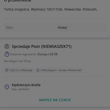
O przedmiocie
Torba snajpera. Wymiary 105/17/26. Nóweczka. Polecam.
Stan
Nowy
Sprzedaje
Piotr (NIEMIASZEK71)
Ostatnie logowanie:
Dzisiaj o 03:58
Na Allegro od 18 lat
CZĘSTO SPRZEDAJE
SPRZEDAJĄCY: OSOBA PRYWATNA
Kędzierzyn-Koźle
woj.
opolskie
NAPISZ NA CZACIE