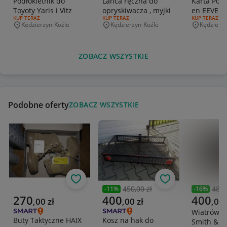
Podłokietnik do
Lanca ręczna do
Karta Pok
Toyoty Yaris i Vitz
opryskiwacza , myjki
en EEVEE 
RODZAJ OFERTY:
KUP TERAZ
RODZAJ OFERTY:
KUP TERAZ
RODZAJ OFERT
KUP TERAZ
Kędzierzyn-Koźle
Kędzierzyn-Koźle
Kędzierzy
Miejscowość
Miejscowość
Miejscowo
ZOBACZ WSZYSTKIE
Podobne oferty
ZOBACZ WSZYSTKIE
Obserwuj
Obserwuj
450,00 zł
480,
-
11
%
-
16
%
Poprzednia cena
Poprzedni
Aktualna cena
Aktualna cena
Aktualna 
270
400
400
,
00
zł
,
00
zł
,
00
Wiatrówka 
Buty Taktyczne HAIX
Kosz na hak do
Smith & 