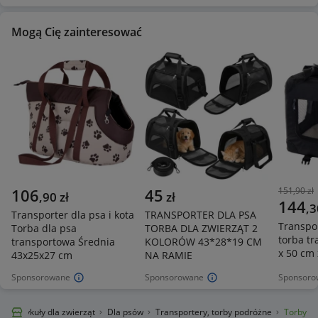
Mogą Cię zainteresować
106
45
151,90 zł
,
90
zł
zł
144
,
3
Transporter dla psa i kota
TRANSPORTER DLA PSA
Transpor
Torba dla psa
TORBA DLA ZWIERZĄT 2
torba t
transportowa Średnia
KOLORÓW 43*28*19 CM
x 50 cm 
43x25x27 cm
NA RAMIE
Sponsorowane
Sponsorowane
Sponsoro
k
Artykuły dla zwierząt
Dla psów
Transportery, torby podróżne
Torby