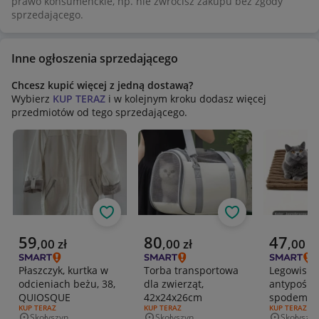
prawo konsumenckie, np. nie zwrócisz zakupu bez zgody
sprzedającego.
Inne ogłoszenia sprzedającego
Chcesz kupić więcej z jedną dostawą?
Wybierz
KUP TERAZ
i w kolejnym kroku dodasz więcej
przedmiotów od tego sprzedającego.
Obserwuj
Obserwuj
Aktualna cena
Aktualna cena
Aktualna 
59
80
47
,
00
zł
,
00
zł
,
00
zł
Płaszczyk, kurtka w
Torba transportowa
Legowisko 
odcieniach beżu, 38,
dla zwierząt,
antypośli
QUIOSQUE
42x24x26cm
spodem, 
RODZAJ OFERTY:
KUP TERAZ
RODZAJ OFERTY:
KUP TERAZ
RODZAJ OFERT
KUP TERAZ
Skołyszyn
Skołyszyn
Skołyszyn