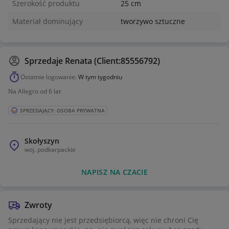
Szerokość produktu
25 cm
Materiał dominujący
tworzywo sztuczne
Sprzedaje
Renata (Client:85556792)
Ostatnie logowanie:
W tym tygodniu
Na Allegro od 6 lat
SPRZEDAJĄCY: OSOBA PRYWATNA
Skołyszyn
woj.
podkarpackie
NAPISZ NA CZACIE
Zwroty
Sprzedający nie jest przedsiębiorcą, więc nie chroni Cię