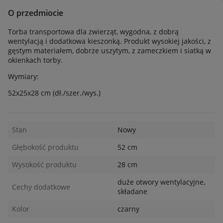
O przedmiocie
Torba transportowa dla zwierząt, wygodna, z dobrą
wentylacją i dodatkowa kieszonką. Produkt wysokiej jakości, z
gęstym materiałem, dobrze uszytym, z zameczkiem i siatką w
okienkach torby.
Wymiary:
52x25x28 cm (dł./szer./wys.)
Stan
Nowy
Głębokość produktu
52 cm
Wysokość produktu
28 cm
duże otwory wentylacyjne,
Cechy dodatkowe
składane
Kolor
czarny