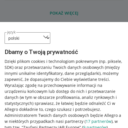
POKAŻ WIĘCEJ
język
Dbamy o Twoją prywatność
Dzięki plikom cookies i technologiom pokrewnym
(np. piksele,
SDK)
oraz przetwarzaniu Twoich danych osobowych
(między
innymi unikalne identyfikatory, dane przeglądarki)
, możemy
zapewnić, że dopasujemy do Ciebie wyświetlane treści.
Wyrażając zgodę na przechowywanie informacji na
urządzeniu końcowym lub dostęp do nich i przetwarzanie
danych (w tym w obszarze profilowania, analiz rynkowych i
statystycznych) sprawiasz, że łatwiej będzie odnaleźć Ci w
Allegro dokładnie to, czego szukasz i potrzebujesz.
Administratorem Twoich danych osobowych będzie Allegro a
w niektórych przypadkach nasi partnerzy (
17
partnerów
), w
tym tzw. “Zaufani Partnerzy IAB Europe” (
9
partnerów
).