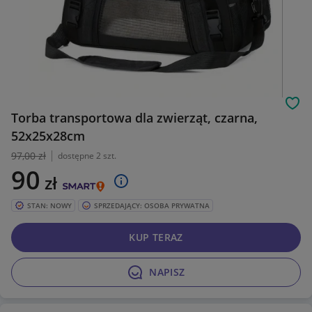
Obs
Torba transportowa dla zwierząt, czarna,
52x25x28cm
97
,00 zł
dostępne 2 szt.
90
zł
STAN: NOWY
SPRZEDAJĄCY: OSOBA PRYWATNA
KUP TERAZ
NAPISZ