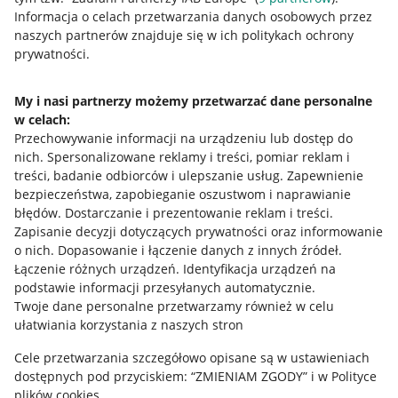
Informacja o celach przetwarzania danych osobowych przez
naszych partnerów znajduje się w ich politykach ochrony
Przydatne informacje
prywatności.
Jak to działa
My i nasi partnerzy możemy przetwarzać dane personalne
Napisz do nas
w celach:
Przechowywanie informacji na urządzeniu lub dostęp do
Allegro Gadane dla sprzedających
nich
.
Spersonalizowane reklamy i treści, pomiar reklam i
treści, badanie odbiorców i ulepszanie usług
.
Zapewnienie
Allegro Gadane dla kupujących
bezpieczeństwa, zapobieganie oszustwom i naprawianie
Mapa miejscowości
błędów
.
Dostarczanie i prezentowanie reklam i treści
.
Zapisanie decyzji dotyczących prywatności oraz informowanie
Informacje prawne
o nich
.
Dopasowanie i łączenie danych z innych źródeł
.
Łączenie różnych urządzeń
.
Identyfikacja urządzeń na
podstawie informacji przesyłanych automatycznie
.
Regulamin
Twoje dane personalne przetwarzamy również w celu
Polityka plików "cookies"
ułatwiania korzystania z naszych stron
Ustawienia plików "cookies"
Cele przetwarzania szczegółowo opisane są w ustawieniach
dostępnych pod przyciskiem: “ZMIENIAM ZGODY” i w Polityce
Udostępnianie lokalizacji
plików cookies.