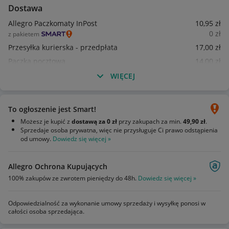
Dostawa
Allegro Paczkomaty InPost
10
,95
zł
0
zł
z pakietem
Przesyłka kurierska - przedpłata
17
,00
zł
Paczka pocztowa
14
,00
zł
WIĘCEJ
To ogłoszenie jest Smart!
Możesz je kupić z
dostawą za 0 zł
przy zakupach za min.
49,90 zł
.
Sprzedaje osoba prywatna, więc nie przysługuje Ci prawo odstąpienia
od umowy.
Dowiedz się więcej »
Allegro Ochrona Kupujących
100% zakupów ze zwrotem pieniędzy do 48h.
Dowiedz się więcej »
Odpowiedzialność za wykonanie umowy sprzedaży i wysyłkę ponosi w
całości osoba sprzedająca.