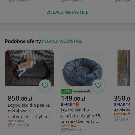
Miejscowość
Miejscowość
Miejscowo
ZOBACZ WSZYSTKIE
Podobne oferty
ZOBACZ WSZYSTKIE
Obserwuj
Obserwuj
189,00 zł
-
21
%
Poprzednia cena
Aktualna cena
Aktualna cena
Aktualna 
850
149
350
,
00
zł
,
00
zł
,
00
Legowisko dla psa XL
Legowisko dla
Artykuły d
metalowe z
RODZAJ OFERT
KUP TERAZ
psa/kota okrągłe 55
materacem – styl loft
Tychy
Miejscowo
cm miękkie, anty-
RODZAJ OFERTY:
KUP TERAZ
PREMIUM
Kluczbork
RODZAJ OFERTY:
KUP TERAZ
pazur, welurowe
Miejscowość
Trzebinia
Miejscowość
HandMade