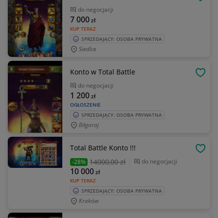
OBSE
do negocjacji
7 000
zł
KUP TERAZ
SPRZEDAJĄCY: OSOBA PRYWATNA
Siedlce
Konto w Total Battle
OBSE
do negocjacji
1 200
zł
OGŁOSZENIE
SPRZEDAJĄCY: OSOBA PRYWATNA
Biłgoraj
Total Battle Konto !!!
OBSE
14000
,00 zł
do negocjacji
-28%
10 000
zł
KUP TERAZ
SPRZEDAJĄCY: OSOBA PRYWATNA
Kraków