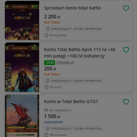
Sprzedam konto total battle
OBSE
2 200
zł
KUP TERAZ
SPRZEDAJĄCY: OSOBA PRYWATNA
Konopiska
Konto Total Battle Ayrin 115 lvl >44
OBSE
mln potęgi >100 lvl bohaterzy
250
,00 zł
-20%
200
zł
KUP TERAZ
SPRZEDAJĄCY: OSOBA PRYWATNA
Poznań
Konto w Total Battle G7/S7
OBSE
do negocjacji
1 500
zł
OGŁOSZENIE
SPRZEDAJĄCY: OSOBA PRYWATNA
Warszawa