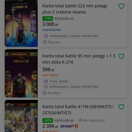
Konto total battle 523 mln potęgi
OBSE
plus 2 srebrne miasta
3500
,00 zł
-14%
3 000
zł
OGŁOSZENIE
SPRZEDAJĄCY: OSOBA PRYWATNA
Pępowo
Konto total battle 95 mln potęgi + 1.5
OBSE
mln złota K-274
599
zł
KUP TERAZ
STAN: NOWY
SPRZEDAJĄCY: OSOBA PRYWATNA
Kwidzyn
Konto total battle 417M (G8/M8/S7) i
OBSE
257(G6/M7/S7)
3899
,00 zł
do negocjacji
-38%
2 399
zł
KUP TERAZ