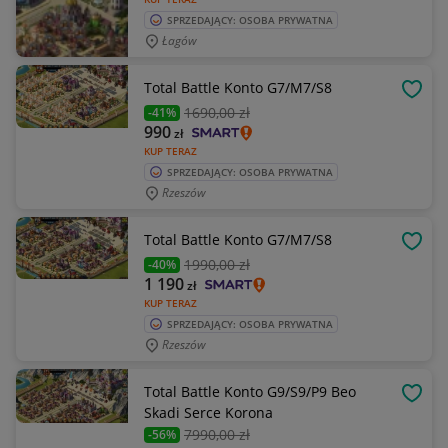
SPRZEDAJĄCY: OSOBA PRYWATNA
Łagów
Total Battle Konto G7/M7/S8
OBSE
1690
,00 zł
-41%
990
zł
KUP TERAZ
SPRZEDAJĄCY: OSOBA PRYWATNA
Rzeszów
Total Battle Konto G7/M7/S8
OBSE
1990
,00 zł
-40%
1 190
zł
KUP TERAZ
SPRZEDAJĄCY: OSOBA PRYWATNA
Rzeszów
Total Battle Konto G9/S9/P9 Beo
OBSE
Skadi Serce Korona
7990
,00 zł
-56%