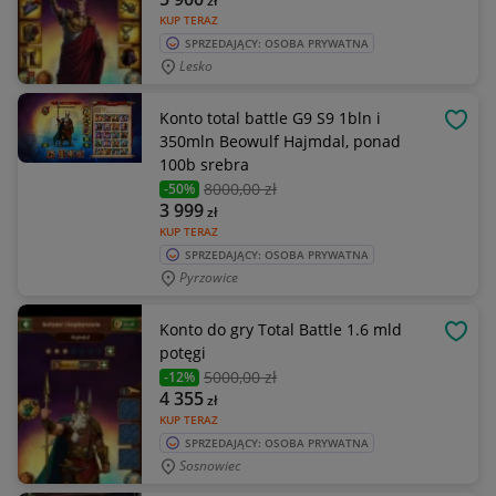
zł
KUP TERAZ
SPRZEDAJĄCY: OSOBA PRYWATNA
Lesko
Konto total battle G9 S9 1bln i
OBSE
350mln Beowulf Hajmdal, ponad
100b srebra
8000
,00 zł
-50%
3 999
zł
KUP TERAZ
SPRZEDAJĄCY: OSOBA PRYWATNA
Pyrzowice
Konto do gry Total Battle 1.6 mld
OBSE
potęgi
5000
,00 zł
-12%
4 355
zł
KUP TERAZ
SPRZEDAJĄCY: OSOBA PRYWATNA
Sosnowiec