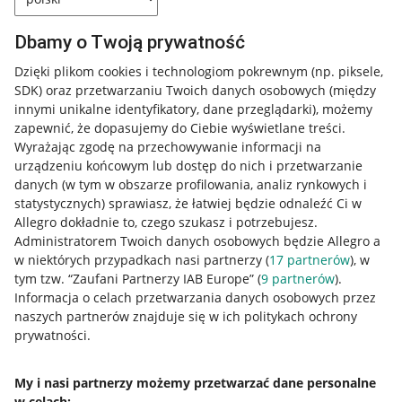
Dbamy o Twoją prywatność
Dzięki plikom cookies i technologiom pokrewnym
(np. piksele,
SDK)
oraz przetwarzaniu Twoich danych osobowych
(między
innymi unikalne identyfikatory, dane przeglądarki)
, możemy
zapewnić, że dopasujemy do Ciebie wyświetlane treści.
Wyrażając zgodę na przechowywanie informacji na
urządzeniu końcowym lub dostęp do nich i przetwarzanie
danych (w tym w obszarze profilowania, analiz rynkowych i
statystycznych) sprawiasz, że łatwiej będzie odnaleźć Ci w
Allegro dokładnie to, czego szukasz i potrzebujesz.
Administratorem Twoich danych osobowych będzie Allegro a
w niektórych przypadkach nasi partnerzy (
17
partnerów
), w
tym tzw. “Zaufani Partnerzy IAB Europe” (
9
partnerów
).
Przydatne informacje
Informacja o celach przetwarzania danych osobowych przez
naszych partnerów znajduje się w ich politykach ochrony
prywatności.
Jak to działa
Napisz do nas
My i nasi partnerzy możemy przetwarzać dane personalne
w celach:
Allegro Gadane dla sprzedających