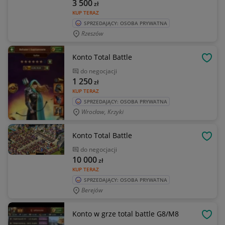
3 500
zł
KUP TERAZ
SPRZEDAJĄCY: OSOBA PRYWATNA
Rzeszów
Konto Total Battle
OBSE
do negocjacji
1 250
zł
KUP TERAZ
SPRZEDAJĄCY: OSOBA PRYWATNA
Wrocław, Krzyki
Konto Total Battle
OBSE
do negocjacji
10 000
zł
KUP TERAZ
SPRZEDAJĄCY: OSOBA PRYWATNA
Berejów
Konto w grze total battle G8/M8
OBSE