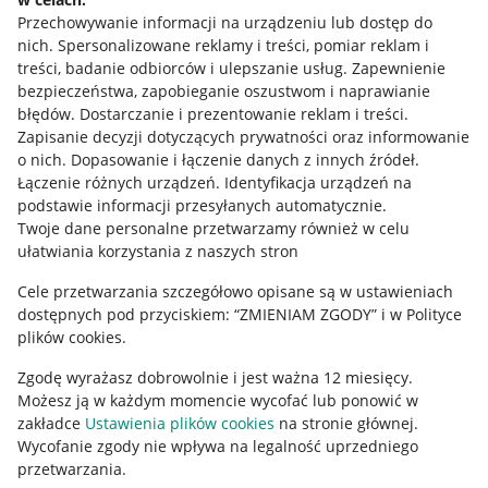
Przechowywanie informacji na urządzeniu lub dostęp do
Allegro Gadane dla kupujących
nich
.
Spersonalizowane reklamy i treści, pomiar reklam i
treści, badanie odbiorców i ulepszanie usług
.
Zapewnienie
Mapa miejscowości
bezpieczeństwa, zapobieganie oszustwom i naprawianie
błędów
.
Dostarczanie i prezentowanie reklam i treści
.
Informacje prawne
Zapisanie decyzji dotyczących prywatności oraz informowanie
o nich
.
Dopasowanie i łączenie danych z innych źródeł
.
Regulamin
Łączenie różnych urządzeń
.
Identyfikacja urządzeń na
podstawie informacji przesyłanych automatycznie
.
Polityka plików "cookies"
Twoje dane personalne przetwarzamy również w celu
ułatwiania korzystania z naszych stron
Ustawienia plików "cookies"
Cele przetwarzania szczegółowo opisane są w ustawieniach
Udostępnianie lokalizacji
dostępnych pod przyciskiem: “ZMIENIAM ZGODY” i w Polityce
Informacje dla Aktu o Usługach Cyfrowych
plików cookies.
Zgodę wyrażasz dobrowolnie i jest ważna 12 miesięcy.
Pobierz aplikację
Możesz ją w każdym momencie wycofać lub ponowić w
zakładce
Ustawienia plików cookies
na stronie głównej.
Wycofanie zgody nie wpływa na legalność uprzedniego
przetwarzania.