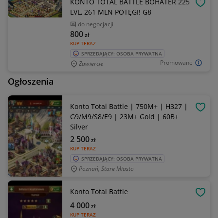
KONTO TOTAL BATTLE BOHATER 225
OBSE
LVL, 261 MLN POTĘGI! G8
do negocjacji
800
zł
KUP TERAZ
SPRZEDAJĄCY: OSOBA PRYWATNA
Promowane
Zawiercie
Ogłoszenia
Konto Total Battle | 750M+ | H327 |
OBSE
G9/M9/S8/E9 | 23M+ Gold | 60B+
Silver
2 500
zł
KUP TERAZ
SPRZEDAJĄCY: OSOBA PRYWATNA
Poznań, Stare Miasto
Konto Total Battle
OBSE
4 000
zł
KUP TERAZ