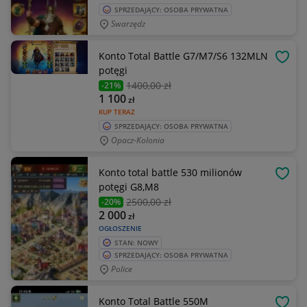
SPRZEDAJĄCY: OSOBA PRYWATNA
Swarzędz
Konto Total Battle G7/M7/S6 132MLN
OBSE
potęgi
1400
,00 zł
-21%
1 100
zł
KUP TERAZ
SPRZEDAJĄCY: OSOBA PRYWATNA
Opacz-Kolonia
Konto total battle 530 milionów
OBSE
potęgi G8,M8
2500
,00 zł
-20%
2 000
zł
OGŁOSZENIE
STAN: NOWY
SPRZEDAJĄCY: OSOBA PRYWATNA
Police
Konto Total Battle 550M