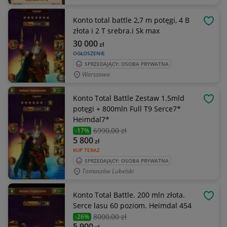
Konto total battle 2,7 m potęgi, 4 B
OBSE
złota i 2 T srebra.i Sk max
30 000
zł
OGŁOSZENIE
SPRZEDAJĄCY: OSOBA PRYWATNA
Warszawa
Konto Total Battle Zestaw 1.5mld
OBSE
potęgi + 800mln Full T9 Serce7*
Heimdal7*
6990
,00 zł
-17%
5 800
zł
KUP TERAZ
SPRZEDAJĄCY: OSOBA PRYWATNA
Tomaszów Lubelski
Konto Total Battle. 200 mln złota.
OBSE
Serce lasu 60 poziom. Heimdal 454
8000
,00 zł
-26%
5 900