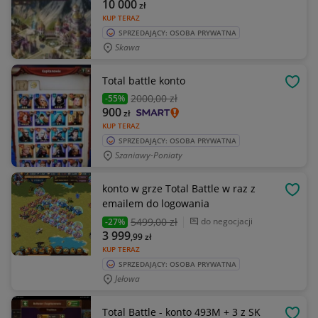
10 000
zł
KUP TERAZ
SPRZEDAJĄCY: OSOBA PRYWATNA
Skawa
Total battle konto
OBSE
2000
,00 zł
-55%
900
zł
KUP TERAZ
SPRZEDAJĄCY: OSOBA PRYWATNA
Szaniawy-Poniaty
konto w grze Total Battle w raz z
OBSE
emailem do logowania
5499
,00 zł
do negocjacji
-27%
3 999
,99
zł
KUP TERAZ
SPRZEDAJĄCY: OSOBA PRYWATNA
Jełowa
Total Battle - konto 493M + 3 z SK