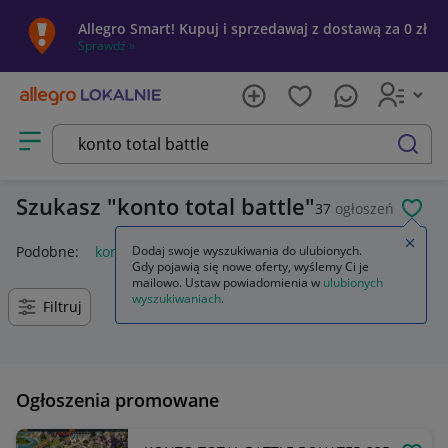
Allegro Smart! Kupuj i sprzedawaj z dostawą za 0 zł
Sprawdź »
Otwórz menu z kategoriami
szukaj
Szukasz
konto total battle
37
ogłoszeń
POL
Zamkn
Podobne:
konto total battle
Dodaj swoje wyszukiwania do ulubionych.
Gdy pojawią się nowe oferty, wyślemy Ci je
mailowo. Ustaw powiadomienia w
ulubionych
wyszukiwaniach
.
Filtruj
Ogłoszenia promowane