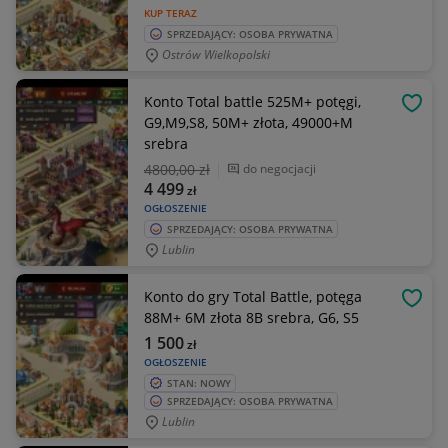
KUP TERAZ
SPRZEDAJĄCY: OSOBA PRYWATNA
Ostrów Wielkopolski
Konto Total battle 525M+ potęgi,
OBSE
G9,M9,S8, 50M+ złota, 49000+M
srebra
4800
,00 zł
do negocjacji
4 499
zł
OGŁOSZENIE
SPRZEDAJĄCY: OSOBA PRYWATNA
Lublin
Konto do gry Total Battle, potęga
OBSE
88M+ 6M złota 8B srebra, G6, S5
1 500
zł
OGŁOSZENIE
STAN: NOWY
SPRZEDAJĄCY: OSOBA PRYWATNA
Lublin