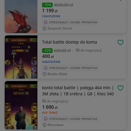
OBSE
4000
,00 zł
-70%
1 199
zł
OGŁOSZENIE
SPRZEDAJĄCY: OSOBA PRYWATNA
Świątniki Górne
Total battle dostep do konta
OBSE
600
,00 zł
do negocjacji
-33%
400
zł
OGŁOSZENIE
SPRZEDAJĄCY: OSOBA PRYWATNA
Bielsko-Biała
konto total battle | potęga 464 mln |
OBSE
3M złota | 1B srebra | G8 | Kleo 340
do negocjacji
1 690
zł
KUP TERAZ
SPRZEDAJĄCY: OSOBA PRYWATNA
Warszawa