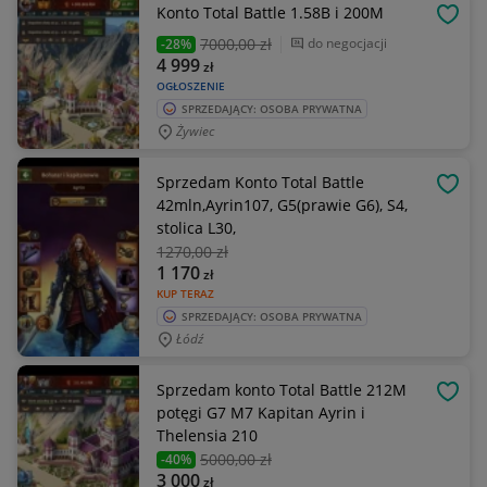
Konto Total Battle 1.58B i 200M
OBSE
7000
,00 zł
do negocjacji
-28%
4 999
zł
OGŁOSZENIE
SPRZEDAJĄCY: OSOBA PRYWATNA
Żywiec
Sprzedam Konto Total Battle
OBSE
42mln,Ayrin107, G5(prawie G6), S4,
stolica L30,
1270
,00 zł
1 170
zł
KUP TERAZ
SPRZEDAJĄCY: OSOBA PRYWATNA
Łódź
Sprzedam konto Total Battle 212M
OBSE
potęgi G7 M7 Kapitan Ayrin i
Thelensia 210
5000
,00 zł
-40%
3 000
zł