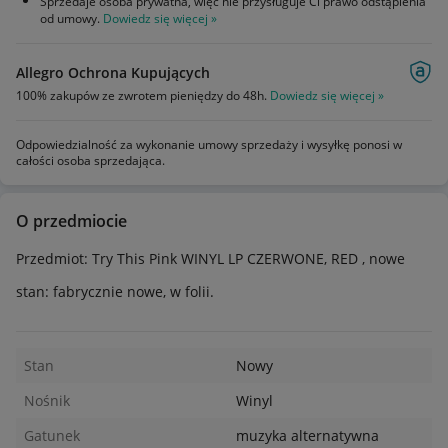
Sprzedaje osoba prywatna, więc nie przysługuje Ci prawo odstąpienia
od umowy.
Dowiedz się więcej »
Allegro Ochrona Kupujących
100% zakupów ze zwrotem pieniędzy do 48h.
Dowiedz się więcej »
Odpowiedzialność za wykonanie umowy sprzedaży i wysyłkę ponosi w
całości osoba sprzedająca.
O przedmiocie
Przedmiot: Try This Pink WINYL LP CZERWONE, RED , nowe
stan: fabrycznie nowe, w folii.
Stan
Nowy
Nośnik
Winyl
Gatunek
muzyka alternatywna