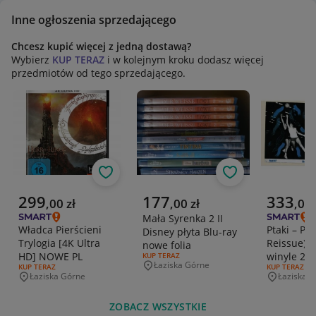
Inne ogłoszenia sprzedającego
Chcesz kupić więcej z jedną dostawą?
Wybierz
KUP TERAZ
i w kolejnym kroku dodasz więcej
przedmiotów od tego sprzedającego.
Obserwuj
Obserwuj
Aktualna cena
Aktualna cena
Aktualna 
299
177
333
,
00
zł
,
00
zł
,
00
Mała Syrenka 2 II
Władca Pierścieni
Ptaki – Prz
Disney płyta Blu-ray
Trylogia [4K Ultra
Reissue) L
nowe folia
HD] NOWE PL
winyle 2 
RODZAJ OFERTY:
KUP TERAZ
Łaziska Górne
RODZAJ OFERTY:
KUP TERAZ
RODZAJ OFERT
KUP TERAZ
Miejscowość
Łaziska Górne
Łaziska 
Miejscowość
Miejscowo
ZOBACZ WSZYSTKIE