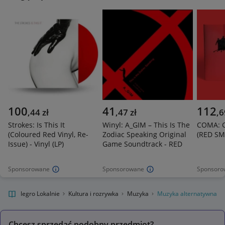
100
41
112
,
44
zł
,
47
zł
,
6
Strokes: Is This It
Winyl: A_GIM – This Is The
COMA: 
(Coloured Red Vinyl, Re-
Zodiac Speaking Original
(RED SM
Issue) - Vinyl (LP)
Game Soundtrack - RED
Sponsorowane
Sponsorowane
Sponsoro
Allegro Lokalnie
Kultura i rozrywka
Muzyka
Muzyka alternatywna
Chcesz sprzedać podobny przedmiot?