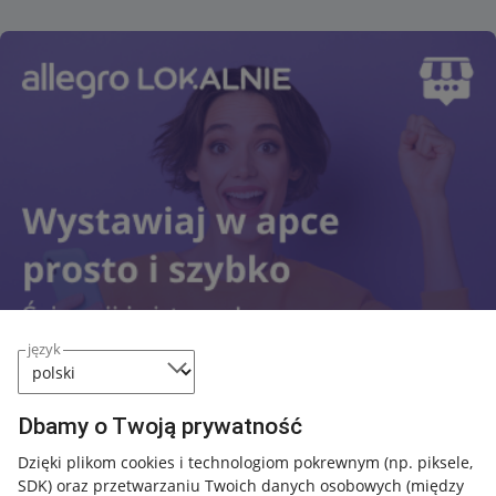
język
Dbamy o Twoją prywatność
Nawigacja
Dzięki plikom cookies i technologiom pokrewnym
(np. piksele,
SDK)
oraz przetwarzaniu Twoich danych osobowych
(między
Przydatne informacje