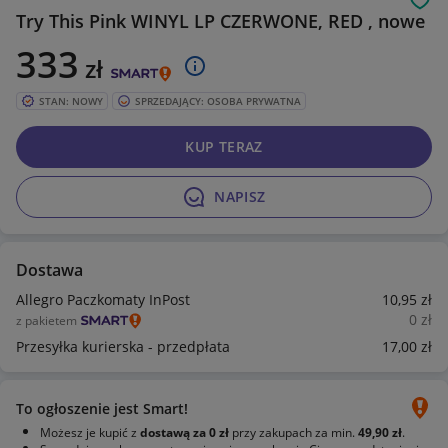
Obs
Try This Pink WINYL LP CZERWONE, RED , nowe
333
zł
STAN: NOWY
SPRZEDAJĄCY: OSOBA PRYWATNA
KUP TERAZ
NAPISZ
Dostawa
Allegro Paczkomaty InPost
10
,95
zł
0
zł
z pakietem
Przesyłka kurierska - przedpłata
17
,00
zł
To ogłoszenie jest Smart!
Możesz je kupić z
dostawą za 0 zł
przy zakupach za min.
49,90 zł
.