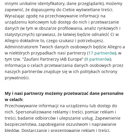
innymi unikalne identyfikatory, dane przeglądarki)
, możemy
zapewnić, że dopasujemy do Ciebie wyświetlane treści.
Jak to działa
Wyrażając zgodę na przechowywanie informacji na
Napisz do nas
urządzeniu końcowym lub dostęp do nich i przetwarzanie
danych (w tym w obszarze profilowania, analiz rynkowych i
Allegro Gadane dla sprzedających
statystycznych) sprawiasz, że łatwiej będzie odnaleźć Ci w
Allegro dokładnie to, czego szukasz i potrzebujesz.
Allegro Gadane dla kupujących
Administratorem Twoich danych osobowych będzie Allegro a
w niektórych przypadkach nasi partnerzy (
17
partnerów
), w
Mapa miejscowości
tym tzw. “Zaufani Partnerzy IAB Europe” (
9
partnerów
).
Informacja o celach przetwarzania danych osobowych przez
Informacje prawne
naszych partnerów znajduje się w ich politykach ochrony
prywatności.
Regulamin
Polityka plików "cookies"
My i nasi partnerzy możemy przetwarzać dane personalne
w celach:
Ustawienia plików "cookies"
Przechowywanie informacji na urządzeniu lub dostęp do
nich
.
Spersonalizowane reklamy i treści, pomiar reklam i
Udostępnianie lokalizacji
treści, badanie odbiorców i ulepszanie usług
.
Zapewnienie
Informacje dla Aktu o Usługach Cyfrowych
bezpieczeństwa, zapobieganie oszustwom i naprawianie
błędów
.
Dostarczanie i prezentowanie reklam i treści
.