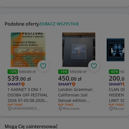
Podobne oferty
ZOBACZ WSZYSTKIE
Obserwuj
Obserwuj
600,00 zł
550,00 zł
500,
-
10
%
-
18
%
-
60
%
Poprzednia cena
Poprzednia cena
Poprzedni
Aktualna cena
Aktualna cena
Aktualna 
539
450
200
,
00
zł
,
00
zł
,
00
1 KARNET 3 DNI 1
London Grammar:
CLAN OF 
OSOBA OFF FESTIVAL
Californian Soil
HIDDEN F
2026 07-09.08.2026
Deluxe edition
LIMIT 50
RODZAJ OFERTY:
KUP TERAZ
RODZAJ OFERTY:
KUP TERAZ
RODZAJ OFERT
KUP TERAZ
KATOWICE ARTUR
Hardback Book 2 LP +
FOLIA
SIEMIANOWICE
Warszawa
Raszyn
Miejscowość
Miejscowość
Miejscowo
ROJEK
cd
ŚLĄSKIE
Mogą Cię zainteresować