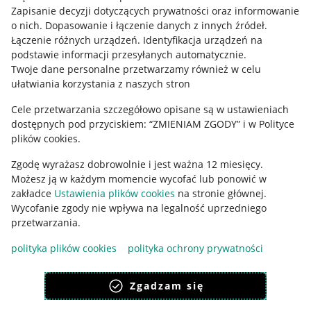
Pobierz aplikację
Zapisanie decyzji dotyczących prywatności oraz informowanie
o nich
.
Dopasowanie i łączenie danych z innych źródeł
.
Łączenie różnych urządzeń
.
Identyfikacja urządzeń na
podstawie informacji przesyłanych automatycznie
.
Twoje dane personalne przetwarzamy również w celu
ułatwiania korzystania z naszych stron
Cele przetwarzania szczegółowo opisane są w ustawieniach
dostępnych pod przyciskiem: “ZMIENIAM ZGODY” i w Polityce
plików cookies.
Zgodę wyrażasz dobrowolnie i jest ważna 12 miesięcy.
Możesz ją w każdym momencie wycofać lub ponowić w
Korzystanie z serwisu oznacza akceptację
regulaminu
.
zakładce
Ustawienia plików cookies
na stronie głównej.
Wycofanie zgody nie wpływa na legalność uprzedniego
przetwarzania.
polityka plików cookies
polityka ochrony prywatności
Zgadzam się