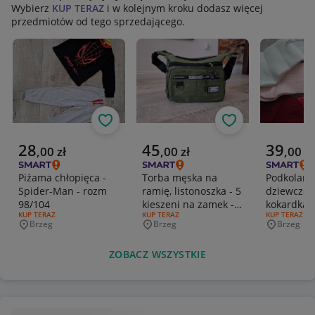
Wybierz
KUP TERAZ
i w kolejnym kroku dodasz więcej
przedmiotów od tego sprzedającego.
Obserwuj
Obserwuj
Aktualna cena
Aktualna cena
Aktualna 
28
45
39
,
00
zł
,
00
zł
,
00
zł
Piżama chłopięca -
Torba męska na
Podkolanó
Spider-Man - rozm
ramię, listonoszka - 5
dziewczęc
98/104
kieszeni na zamek -
kokardką/ 
RODZAJ OFERTY:
KUP TERAZ
RODZAJ OFERTY:
KUP TERAZ
RODZAJ OFERT
KUP TERAZ
zielona
biał, różo
Brzeg
Brzeg
Brzeg
Miejscowość
Miejscowość
Miejscowo
12-36 m-c
ZOBACZ WSZYSTKIE