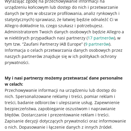
Wyrażając zgodę na przechowywanie informacji na
Allegro Gadane dla kupujących
urządzeniu końcowym lub dostęp do nich i przetwarzanie
danych (w tym w obszarze profilowania, analiz rynkowych i
Mapa miejscowości
statystycznych) sprawiasz, że łatwiej będzie odnaleźć Ci w
Allegro dokładnie to, czego szukasz i potrzebujesz.
Informacje prawne
Administratorem Twoich danych osobowych będzie Allegro a
w niektórych przypadkach nasi partnerzy (
17
partnerów
), w
Regulamin
tym tzw. “Zaufani Partnerzy IAB Europe” (
9
partnerów
).
Informacja o celach przetwarzania danych osobowych przez
Polityka plików "cookies"
naszych partnerów znajduje się w ich politykach ochrony
prywatności.
Ustawienia plików "cookies"
Udostępnianie lokalizacji
My i nasi partnerzy możemy przetwarzać dane personalne
Informacje dla Aktu o Usługach Cyfrowych
w celach:
Przechowywanie informacji na urządzeniu lub dostęp do
nich
.
Spersonalizowane reklamy i treści, pomiar reklam i
Pobierz aplikację
treści, badanie odbiorców i ulepszanie usług
.
Zapewnienie
bezpieczeństwa, zapobieganie oszustwom i naprawianie
błędów
.
Dostarczanie i prezentowanie reklam i treści
.
Zapisanie decyzji dotyczących prywatności oraz informowanie
o nich
.
Dopasowanie i łączenie danych z innych źródeł
.