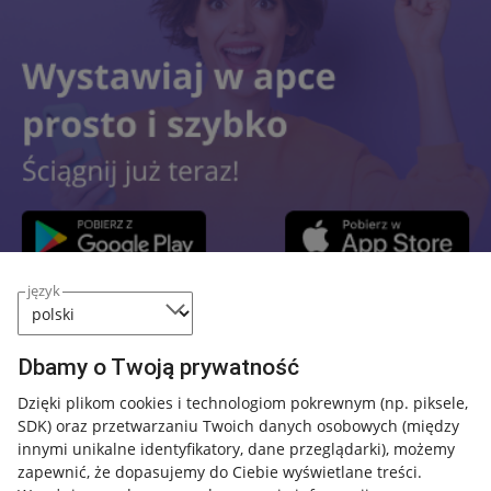
język
Przydatne informacje
Dbamy o Twoją prywatność
Jak to działa
Dzięki plikom cookies i technologiom pokrewnym
(np. piksele,
SDK)
oraz przetwarzaniu Twoich danych osobowych
(między
Napisz do nas
innymi unikalne identyfikatory, dane przeglądarki)
, możemy
Allegro Gadane dla sprzedających
zapewnić, że dopasujemy do Ciebie wyświetlane treści.