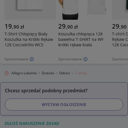
19
29
29
,
90
zł
,
90
zł
,
90
T-Shirt Chłopięcy Biały
Koszulka chłopięca 128
T-shirt 
Koszulka na Krótki Rękaw
bawełna T-SHIRT na WF
Rękaw C
128 Coccodrillo WC5
krótki rękaw biała
128 Cocc
Sponsorowane
Sponsorowane
Sponsoro
Allegro Lokalnie
Dziecko
Odzież
T-shirty
Chcesz sprzedać podobny przedmiot?
WYSTAW OGŁOSZENIE
ZGŁOŚ NARUSZENIE ZASAD