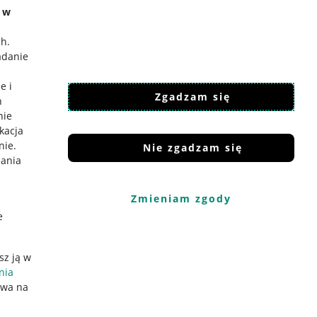
e w
ch
.
adanie
e i
Zgadzam się
h
nie
ikacja
nie
.
Nie zgadzam się
iania
Zmieniam zgody
e
sz ją w
nia
ywa na