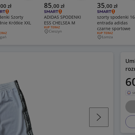
Poprzednia cena
alna cena
Aktualna cena
Aktualna cena
85
35
,
00
zł
,
00
zł
,
00
zł
enki Szorty
ADIDAS SPODENKI
szorty spodenki 16
nie Krótkie XXL
ESS CHELSEA M
entrada adidas
RODZAJ OFERTY:
KUP TERAZ
czarne sportowe
Cieszyn
Miejscowość
J OFERTY:
ERAZ
RODZAJ OFERTY:
KUP TERAZ
gań
Łomża
jscowość
Miejscowość
Umb
roz
6
S