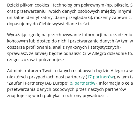
Dzięki plikom cookies i technologiom pokrewnym
(np. piksele, 
oraz przetwarzaniu Twoich danych osobowych
(między innymi
unikalne identyfikatory, dane przeglądarki)
, możemy zapewnić, 
dopasujemy do Ciebie wyświetlane treści.
Wyrażając zgodę na przechowywanie informacji na urządzeniu
końcowym lub dostęp do nich i przetwarzanie danych (w tym w
obszarze profilowania, analiz rynkowych i statystycznych)
sprawiasz, że łatwiej będzie odnaleźć Ci w Allegro dokładnie to,
czego szukasz i potrzebujesz.
Przydatne informacje
Informacje p
Administratorem Twoich danych osobowych będzie Allegro a w
niektórych przypadkach nasi partnerzy (
17
partnerów
), w tym t
Jak to działa
Regulamin
“Zaufani Partnerzy IAB Europe” (
9
partnerów
). Informacja o cel
Napisz do nas
Polityka plików
przetwarzania danych osobowych przez naszych partnerów
znajduje się w ich politykach ochrony prywatności.
Allegro Gadane dla sprzedających
Ustawienia plik
Allegro Gadane dla kupujących
Udostępnianie l
Mapa miejscowości
Informacje dla