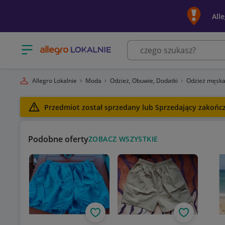
All
Otwórz menu z kategoriami
Allegro Lokalnie
Moda
Odzież, Obuwie, Dodatki
Odzież męsk
Przedmiot został sprzedany lub Sprzedający zakończy
Podobne oferty
ZOBACZ WSZYSTKIE
Obserwuj
Obserwuj