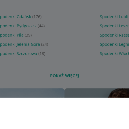
Spodenki Gdańsk
(176)
Spodenki Lubli
podenki Bydgoszcz
(44)
Spodenki Lesz
podenki Piła
(39)
Spodenki Rzes
podenki Jelenia Góra
(24)
Spodenki Legn
podenki Szczurowa
(18)
Spodenki Włoc
POKAŻ WIĘCEJ