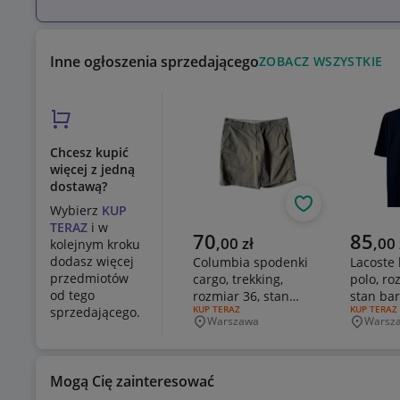
Inne ogłoszenia sprzedającego
ZOBACZ WSZYSTKIE
Chcesz kupić
więcej z jedną
dostawą?
Obserwuj
Wybierz
KUP
TERAZ
i w
Aktualna cena
Aktualn
70
85
,
00
zł
,
00
kolejnym kroku
dodasz więcej
Columbia spodenki
Lacoste 
przedmiotów
cargo, trekking,
polo, ro
od tego
rozmiar 36, stan
stan ba
RODZAJ OFERTY:
KUP TERAZ
RODZAJ OF
KUP TERAZ
sprzedającego.
dobry
Warszawa
Warsz
Miejscowość
Miejsco
Mogą Cię zainteresować