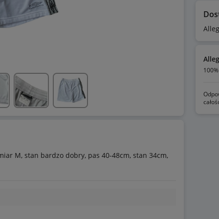
Dos
Alle
Alle
100% 
Odpow
całoś
miar M, stan bardzo dobry, pas 40-48cm, stan 34cm,