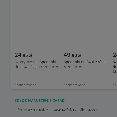
24
49
2
,
95
zł
,
90
zł
Szorty Męskie Spodenki
Spodenki Bojówki Krótkie
Sz
dresowe Flaga rozmiar M
rozmiar M
dr
M
Sponsorowane
Sponsorowane
Sp
ZGŁOŚ NARUSZENIE ZASAD
Oferta:
0726d4af-c936-45c0-afaf-1733fb584887