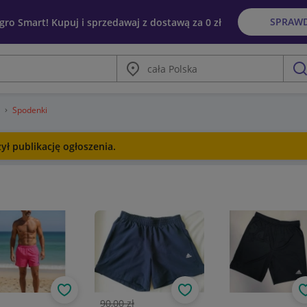
SPRAW
egro Smart! Kupuj i sprzedawaj z dostawą za 0 zł
Miasto
szu
a
Spodenki
ł publikację ogłoszenia.
Obserwuj
Obserwuj
90,00 zł