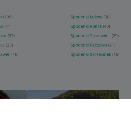
n
(109)
Spodenki Łuków
(50)
no
(41)
Spodenki Kielce
(40)
zów
(37)
Spodenki Sosnowiec
(29)
ica
(23)
Spodenki Rzezawa
(21)
ławek
(16)
Spodenki Szczecinek
(16)