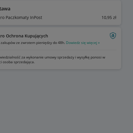
tawa
gro Paczkomaty InPost
10
,95
zł
gro Ochrona Kupujących
zakupów ze zwrotem pieniędzy do 48h.
Dowiedz się więcej »
iedzialność za wykonanie umowy sprzedaży i wysyłkę ponosi w
ci osoba sprzedająca.