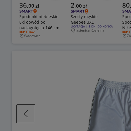
Aktualna cena
Aktualna cena
Aktu
36
2
80
,
00
zł
,
00
zł
Spodenki niebieskie
Szorty męskie
Spod
8xl obwód po
Geebee 3XL
Spod
RODZAJ OFERTY:
LICYTACJA | 5 DNI DO KOŃCA
naciągnięciu 146 cm
Nike
Jasienica Rosielna
Miejscowość
RODZAJ OFERTY:
KUP TERAZ
RODZA
KUP T
Wadowice
Ża
Miejscowość
Mie