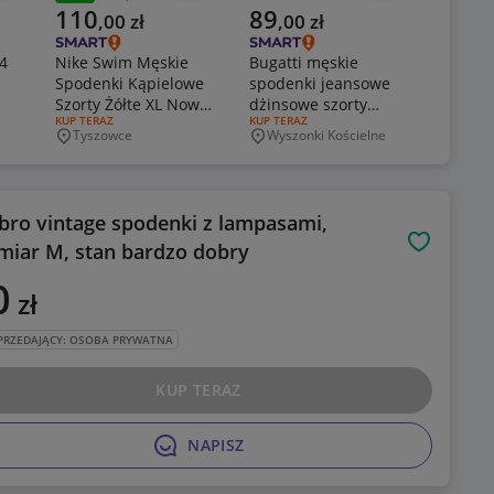
Poprzednia cena
Aktualna cena
Aktualna cena
Aktual
110
89
49
,
00
zł
,
00
zł
,
0
4
Nike Swim Męskie
Bugatti męskie
Białe s
Spodenki Kąpielowe
spodenki jeansowe
spoden
RODZAJ O
KUP TER
Szorty Żółte XL Nowe
dżinsowe szorty
Rybn
Miejsc
RODZAJ OFERTY:
KUP TERAZ
RODZAJ OFERTY:
KUP TERAZ
z Metką Oryginał
jeans denim 52 XL
Tyszowce
Wyszonki Kościelne
Miejscowość
Miejscowość
ro vintage spodenki z lampasami,
miar M, stan bardzo dobry
Obserwuj
0
zł
PRZEDAJĄCY: OSOBA PRYWATNA
KUP TERAZ
NAPISZ