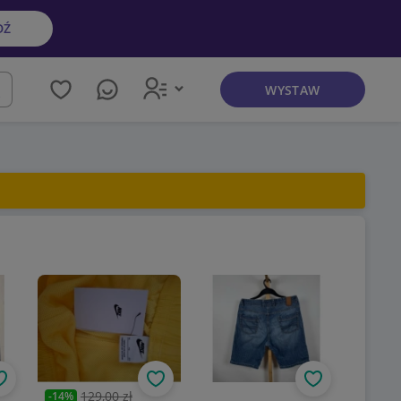
DŹ
WYSTAW
kaj
Obserwuj
Obserwuj
Obserwuj
129,00 zł
-
14
%