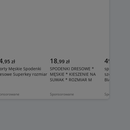
4
18
49
,
95
zł
,
99
zł
,
99
zł
orty Męskie Spodenki
SPODENKI DRESOWE *
spodenki OU
esowe Superkey rozmiar
MĘSKIE * KIESZENIE NA
szorty cargo 
SUWAK * ROZMIAR M
BIAŁE- rozmi
onsorowane
Sponsorowane
Sponsorowane