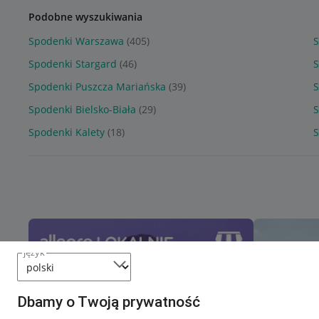
Podobne wyszukiwania
Spodenki Warszawa
(405)
Spodenki Stargard
(46)
S
Spodenki Puszcza Mariańska
(39)
S
Spodenki Bielsko-Biała
(29)
S
Spodenki Kalety
(18)
S
język
Dbamy o Twoją prywatność