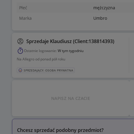
Płeć
mężczyzna
Marka
Umbro
Sprzedaje
Klaudiusz (Client:138814393)
Ostatnie logowanie:
W tym tygodniu
Na Allegro od ponad pół roku
SPRZEDAJĄCY: OSOBA PRYWATNA
NAPISZ NA CZACIE
Chcesz sprzedać podobny przedmiot?