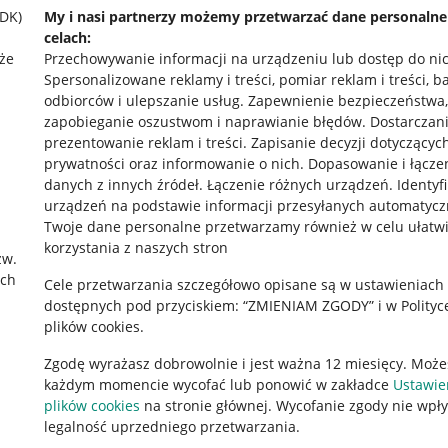
SDK)
My i nasi partnerzy możemy przetwarzać dane personaln
celach:
że
Przechowywanie informacji na urządzeniu lub dostęp do ni
Spersonalizowane reklamy i treści, pomiar reklam i treści, b
odbiorców i ulepszanie usług
.
Zapewnienie bezpieczeństwa,
zapobieganie oszustwom i naprawianie błędów
.
Dostarczani
prezentowanie reklam i treści
.
Zapisanie decyzji dotyczącyc
prywatności oraz informowanie o nich
.
Dopasowanie i łącze
danych z innych źródeł
.
Łączenie różnych urządzeń
.
Identyf
urządzeń na podstawie informacji przesyłanych automatycz
rawne
Pobierz aplikację
Twoje dane personalne przetwarzamy również w celu ułatw
korzystania z naszych stron
zw.
ach
Cele przetwarzania szczegółowo opisane są w ustawieniach
 "cookies"
dostępnych pod przyciskiem: “ZMIENIAM ZGODY” i w Polityc
plików cookies.
ów "cookies"
Zgodę wyrażasz dobrowolnie i jest ważna 12 miesięcy. Może
okalizacji
każdym momencie wycofać lub ponowić w zakładce
Ustawie
 Aktu o Usługach Cyfrowych
plików cookies
na stronie głównej. Wycofanie zgody nie wpł
legalność uprzedniego przetwarzania.