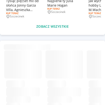
Tysiąc pięćset mil od
Najpierw ty Julia
Jak wycho
słońca Jonny Garza
Marie Hogan
hobby L.W
RODZAJ OFERTY:
KUP TERAZ
Villa, Agnieszka
M.Wach
Szczecinek
Miejscowość
RODZAJ OFERTY:
KUP TERAZ
RODZAJ OFERT
KUP TERAZ
Wyszogrodzk
Szczecinek
Szczecin
Miejscowość
Miejscowo
ZOBACZ WSZYSTKIE