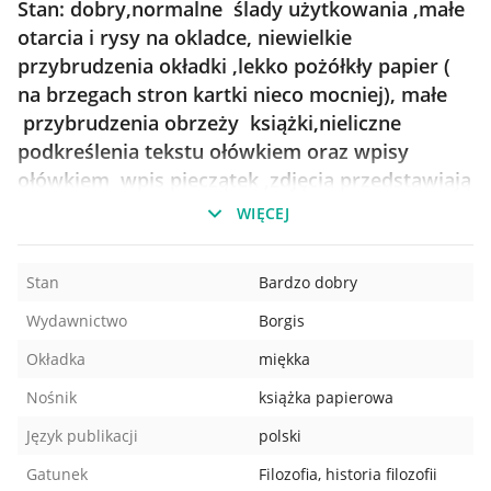
Stan: dobry,normalne ślady użytkowania ,małe
otarcia i rysy na okladce, niewielkie
przybrudzenia okładki ,lekko pożółkły papier (
na brzegach stron kartki nieco mocniej), małe
przybrudzenia obrzeży książki,nieliczne
podkreślenia tekstu ołówkiem oraz wpisy
ołówkiem wpis pieczątek ,zdjęcia przedstawiają
sprzedawany egzemplarz i są formą opisu
WIĘCEJ
książki.
Stan
Bardzo dobry
Wydawnictwo
Borgis
Okładka
miękka
Nośnik
książka papierowa
Język publikacji
polski
Gatunek
Filozofia, historia filozofii