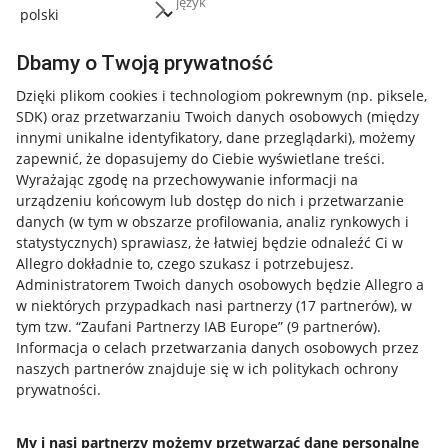
język
Dbamy o Twoją prywatność
Przydatne informacje
Dzięki plikom cookies i technologiom pokrewnym
(np. piksele,
Jak to działa
SDK)
oraz przetwarzaniu Twoich danych osobowych
(między
innymi unikalne identyfikatory, dane przeglądarki)
, możemy
Napisz do nas
zapewnić, że dopasujemy do Ciebie wyświetlane treści.
Wyrażając zgodę na przechowywanie informacji na
Allegro Gadane dla sprzedających
urządzeniu końcowym lub dostęp do nich i przetwarzanie
Allegro Gadane dla kupujących
danych (w tym w obszarze profilowania, analiz rynkowych i
statystycznych) sprawiasz, że łatwiej będzie odnaleźć Ci w
Mapa miejscowości
Allegro dokładnie to, czego szukasz i potrzebujesz.
Administratorem Twoich danych osobowych będzie Allegro a
Informacje prawne
w niektórych przypadkach nasi partnerzy (
17
partnerów
), w
tym tzw. “Zaufani Partnerzy IAB Europe” (
9
partnerów
).
Regulamin
Informacja o celach przetwarzania danych osobowych przez
naszych partnerów znajduje się w ich politykach ochrony
Polityka plików "cookies"
prywatności.
Ustawienia plików "cookies"
My i nasi partnerzy możemy przetwarzać dane personalne