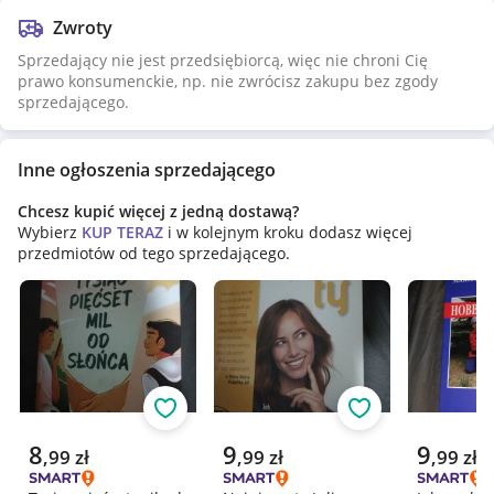
Zwroty
Sprzedający nie jest przedsiębiorcą, więc nie chroni Cię
prawo konsumenckie, np. nie zwrócisz zakupu bez zgody
sprzedającego.
Inne ogłoszenia sprzedającego
Chcesz kupić więcej z jedną dostawą?
Wybierz
KUP TERAZ
i w kolejnym kroku dodasz więcej
przedmiotów od tego sprzedającego.
Obserwuj
Obserwuj
Aktualna cena
Aktualna cena
Aktualna 
8
9
9
,
99
zł
,
99
zł
,
99
zł