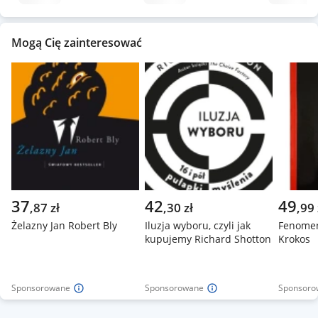
Mogą Cię zainteresować
37
42
49
,
87
zł
,
30
zł
,
99
Żelazny Jan Robert Bly
Iluzja wyboru, czyli jak
Fenomen
kupujemy Richard Shotton
Krokos
Sponsorowane
Sponsorowane
Sponsoro