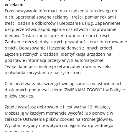
Udostępnianie lokalizacji
w celach:
Przechowywanie informacji na urządzeniu lub dostęp do
Informacje dla Aktu o Usługach Cyfrowych
nich
.
Spersonalizowane reklamy i treści, pomiar reklam i
treści, badanie odbiorców i ulepszanie usług
.
Zapewnienie
Pobierz aplikację
bezpieczeństwa, zapobieganie oszustwom i naprawianie
błędów
.
Dostarczanie i prezentowanie reklam i treści
.
Zapisanie decyzji dotyczących prywatności oraz informowanie
o nich
.
Dopasowanie i łączenie danych z innych źródeł
.
Łączenie różnych urządzeń
.
Identyfikacja urządzeń na
podstawie informacji przesyłanych automatycznie
.
Twoje dane personalne przetwarzamy również w celu
ułatwiania korzystania z naszych stron
Cele przetwarzania szczegółowo opisane są w ustawieniach
dostępnych pod przyciskiem: “ZMIENIAM ZGODY” i w Polityce
plików cookies.
Korzystanie z serwisu oznacza akceptację
regulaminu
.
Zgodę wyrażasz dobrowolnie i jest ważna 12 miesięcy.
Możesz ją w każdym momencie wycofać lub ponowić w
zakładce
Ustawienia plików cookies
na stronie głównej.
Wycofanie zgody nie wpływa na legalność uprzedniego
przetwarzania.