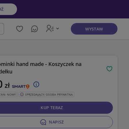
DŹ
WYSTAW
kaj
minki hand made - Koszyczek na
dełku
Obserwuj
0
zł
TAN: NOWY
SPRZEDAJĄCY: OSOBA PRYWATNA
KUP TERAZ
NAPISZ