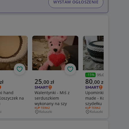
WYSTAW OGŁOSZENIE
Obserwuj
Obserwuj
Obs
95,00 zł
-
15
%
Poprzednia cena
a cena
Aktualna cena
Aktualna cena
25
80
zł
,
00
zł
,
00
zł
i hand
Walentynki - Miś z
Upominki hand
Koszyczek na
serduszkiem
made - Koszyczek na
u
wykonany na szy
szydełku
ERTY:
RODZAJ OFERTY:
KUP TERAZ
RODZAJ OFERTY:
KUP TERAZ
i
Koluszki
Koluszki
wość
Miejscowość
Miejscowość