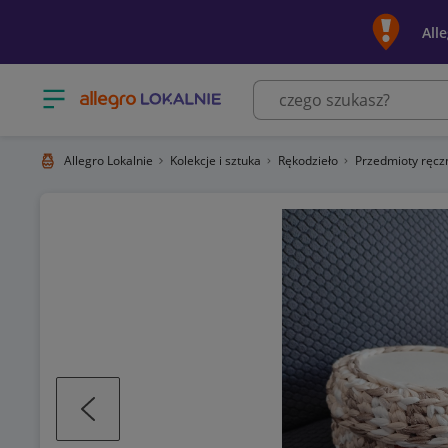
All
Otwórz menu z kategoriami
Allegro Lokalnie
Kolekcje i sztuka
Rękodzieło
Przedmioty ręc