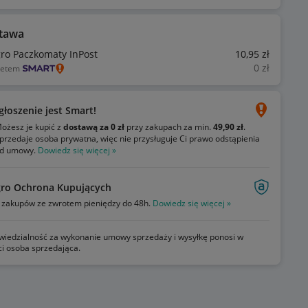
tawa
gro Paczkomaty InPost
10
,95
zł
0
zł
ietem
głoszenie jest Smart!
ożesz je kupić z
dostawą za 0 zł
przy zakupach za min.
49,90 zł
.
przedaje osoba prywatna, więc nie przysługuje Ci prawo odstąpienia
d umowy.
Dowiedz się więcej »
gro Ochrona Kupujących
zakupów ze zwrotem pieniędzy do 48h.
Dowiedz się więcej »
iedzialność za wykonanie umowy sprzedaży i wysyłkę ponosi w
ci osoba sprzedająca.