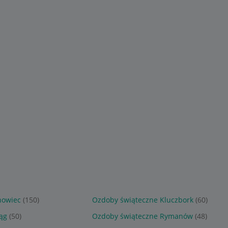
6
12
,
99
zł
,
99
zł
anocna do
mały aniołek na choinkę
duży aniołek na choink
 szydełku
Boże Narodzenie na
Boże Narodzenie na
ade
szydełku handmade
szydełku handmade
Sponsorowane
Sponsorowane
nowiec
(150)
Ozdoby świąteczne Kluczbork
(60)
ąg
(50)
Ozdoby świąteczne Rymanów
(48)