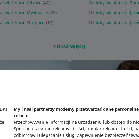
 świąteczne Gliwice
(42)
Ozdoby świąteczne Zam
 świąteczne Mysłowice
(25)
Ozdoby świąteczne Jaro
 świąteczne Stargard
(18)
Ozdoby świąteczne Jaro
POKAŻ WIĘCEJ
SDK)
My i nasi partnerzy możemy przetwarzać dane personaln
celach:
że
Przechowywanie informacji na urządzeniu lub dostęp do ni
Spersonalizowane reklamy i treści, pomiar reklam i treści, b
odbiorców i ulepszanie usług
.
Zapewnienie bezpieczeństwa,