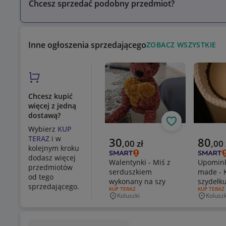
Chcesz sprzedać podobny przedmiot?
Inne ogłoszenia sprzedającego
ZOBACZ WSZYSTKIE
Chcesz kupić
więcej z jedną
dostawą?
Obserwuj
Wybierz
KUP
TERAZ
i w
Aktualna cena
Aktualn
30
80
,
00
zł
,
00
kolejnym kroku
dodasz więcej
Walentynki - Miś z
Upomink
przedmiotów
serduszkiem
made - 
od tego
wykonany na szy
szydełk
sprzedającego.
RODZAJ OFERTY:
KUP TERAZ
RODZAJ OF
KUP TERAZ
Koluszki
Koluszk
Miejscowość
Miejsco