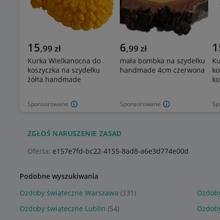
15
6
1
,
99
zł
,
99
zł
Kurka Wielkanocna do
mała bombka na szydełku
Ku
koszyczka na szydełku
handmade 4cm czerwona
ko
żółta handmade
k
Sponsorowane
Sponsorowane
Sp
ZGŁOŚ NARUSZENIE ZASAD
Oferta:
e157e7fd-bc22-4155-8ad8-a6e3d774e00d
Podobne wyszukiwania
Ozdoby świąteczne Warszawa
(331)
Ozdoby
Ozdoby świąteczne Lublin
(54)
Ozdoby