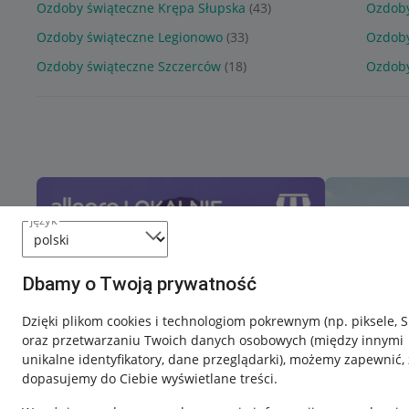
Ozdoby świąteczne Krępa Słupska
(43)
Ozdoby
Ozdoby świąteczne Legionowo
(33)
Ozdoby
Ozdoby świąteczne Szczerców
(18)
Ozdoby
język
Dbamy o Twoją prywatność
Dzięki plikom cookies i technologiom pokrewnym
(np. piksele, 
oraz przetwarzaniu Twoich danych osobowych
(między innymi
unikalne identyfikatory, dane przeglądarki)
, możemy zapewnić, 
dopasujemy do Ciebie wyświetlane treści.