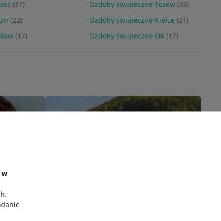
ość
(37)
Ozdoby świąteczne Tczew
(33)
cin
(22)
Ozdoby świąteczne Kielce
(21)
sław
(17)
Ozdoby świąteczne Ełk
(17)
e w
ch
.
adanie