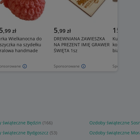
5
5
15
,
99
zł
,
99
zł
,
99
zł
rka Wielkanocna do
DREWNIANA ZAWIESZKA
Kurka Wielk
szyczka na szydełku
NA PREZENT IMIĘ GRAWER
koszyczka na
oralowa handmade
ŚWIĘTA 1sz
biała handm
onsorowane
Sponsorowane
Sponsorowane
 świąteczne Będzin
(166)
Ozdoby świąteczne Sos
 świąteczne Bydgoszcz
(53)
Ozdoby świąteczne Mor