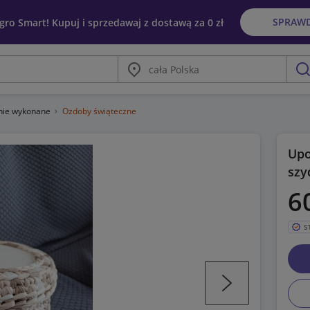
SPRAW
egro Smart! Kupuj i sprzedawaj z dostawą za 0 zł
Miasto
szu
znie wykonane
Ozdoby świąteczne
Upo
szy
6
S