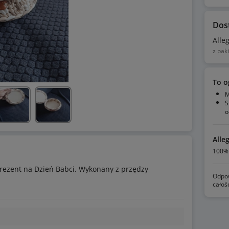
Dos
Alle
z pak
To o
M
S
o
Alle
100% 
rezent na Dzień Babci. Wykonany z przędzy
Odpow
całoś