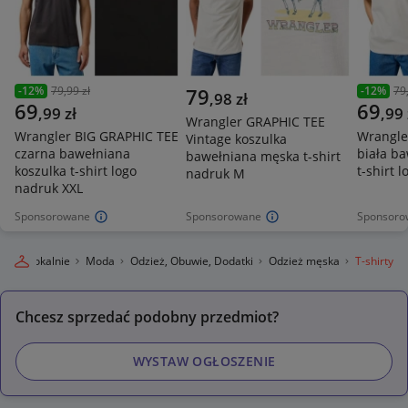
-
12
%
79,99 zł
79
-
12
%
79
,
98
zł
69
69
,
99
zł
,
99
Wrangler GRAPHIC TEE
Wrangler BIG GRAPHIC TEE
Wrangle
Vintage koszulka
czarna bawełniana
biała b
bawełniana męska t-shirt
koszulka t-shirt logo
t-shirt 
nadruk M
nadruk XXL
Sponsorowane
Sponsorowane
Sponsoro
legro Lokalnie
Moda
Odzież, Obuwie, Dodatki
Odzież męska
T-shirty
Chcesz sprzedać podobny przedmiot?
WYSTAW OGŁOSZENIE