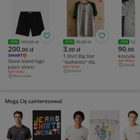
Obserwuj
Obserwuj
500,00 zł
35,00 zł
120,
-
60
%
-
91
%
-
25
%
Poprzednia cena
Poprzednia cena
Poprzedni
Aktualna cena
Aktualna cena
Aktualna 
200
3
90
,
00
zł
,
00
zł
,
00
zł
T-Shirt Big Star
Koszulka C
Stone Island logo
RODZAJ OFERT
KUP TERAZ
"Authentic" XXL
Sokółka
patch shorts
Miejscowo
RODZAJ OFERTY:
KUP TERAZ
Gdańsk
RODZAJ OFERTY:
KUP TERAZ
Miejscowość
Warszawa
Miejscowość
Mogą Cię zainteresować