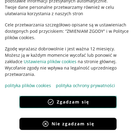
podstawie informacji przesyłanych automatycznie
.
Twoje dane personalne przetwarzamy również w celu
ułatwiania korzystania z naszych stron
Cele przetwarzania szczegółowo opisane są w ustawieniach
dostępnych pod przyciskiem: “ZMIENIAM ZGODY” i w Polityce
plików cookies.
Zgodę wyrażasz dobrowolnie i jest ważna 12 miesięcy.
Korzystanie z serwisu oznacza akceptację
regulaminu
.
Możesz ją w każdym momencie wycofać lub ponowić w
zakładce
Ustawienia plików cookies
na stronie głównej.
Wycofanie zgody nie wpływa na legalność uprzedniego
przetwarzania.
polityka plików cookies
polityka ochrony prywatności
Zgadzam się
Nie zgadzam się