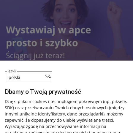
język
Dbamy o Twoją prywatność
Przydatne informacje
Dzięki plikom cookies i technologiom pokrewnym
(np. piksele,
SDK)
oraz przetwarzaniu Twoich danych osobowych
(między
innymi unikalne identyfikatory, dane przeglądarki)
, możemy
Jak to działa
zapewnić, że dopasujemy do Ciebie wyświetlane treści.
Napisz do nas
Wyrażając zgodę na przechowywanie informacji na
urządzeniu końcowym lub dostęp do nich i przetwarzanie