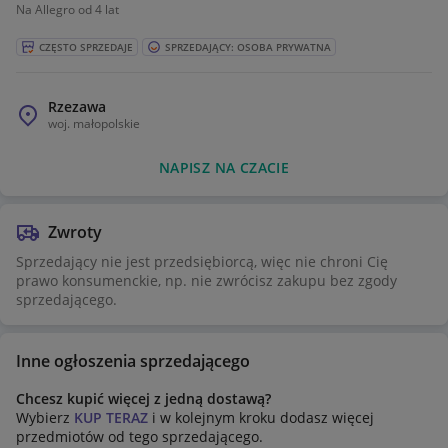
#streetstyle #urban #darkstyle #grunge #aesthetic
Na Allegro od 4 lat
#modauliczna #trend #musthave #okazja #stylowka
#dailyfit #fit #cool #design #minimal #cotton #blacktee
CZĘSTO SPRZEDAJE
SPRZEDAJĄCY: OSOBA PRYWATNA
#vintagestyle #secondhand #modameska #modadamska
#lookbook #fashionstyle #rareitem #collector
Rzezawa
woj.
małopolskie
NAPISZ NA CZACIE
Zwroty
Sprzedający nie jest przedsiębiorcą, więc nie chroni Cię
prawo konsumenckie, np. nie zwrócisz zakupu bez zgody
sprzedającego.
Inne ogłoszenia sprzedającego
Chcesz kupić więcej z jedną dostawą?
Wybierz
KUP TERAZ
i w kolejnym kroku dodasz więcej
przedmiotów od tego sprzedającego.