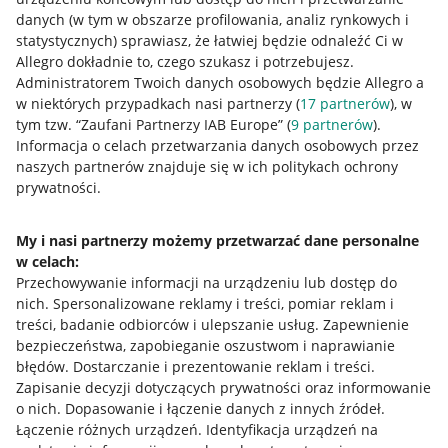
Allegro Gadane dla sprzedających
danych (w tym w obszarze profilowania, analiz rynkowych i
statystycznych) sprawiasz, że łatwiej będzie odnaleźć Ci w
Allegro Gadane dla kupujących
Allegro dokładnie to, czego szukasz i potrzebujesz.
Administratorem Twoich danych osobowych będzie Allegro a
Mapa miejscowości
w niektórych przypadkach nasi partnerzy (
17
partnerów
), w
tym tzw. “Zaufani Partnerzy IAB Europe” (
9
partnerów
).
Informacje prawne
Informacja o celach przetwarzania danych osobowych przez
naszych partnerów znajduje się w ich politykach ochrony
Regulamin
prywatności.
Polityka plików "cookies"
My i nasi partnerzy możemy przetwarzać dane personalne
Ustawienia plików "cookies"
w celach:
Udostępnianie lokalizacji
Przechowywanie informacji na urządzeniu lub dostęp do
nich
.
Spersonalizowane reklamy i treści, pomiar reklam i
Informacje dla Aktu o Usługach Cyfrowych
treści, badanie odbiorców i ulepszanie usług
.
Zapewnienie
bezpieczeństwa, zapobieganie oszustwom i naprawianie
Pobierz aplikację
błędów
.
Dostarczanie i prezentowanie reklam i treści
.
Zapisanie decyzji dotyczących prywatności oraz informowanie
o nich
.
Dopasowanie i łączenie danych z innych źródeł
.
Łączenie różnych urządzeń
.
Identyfikacja urządzeń na