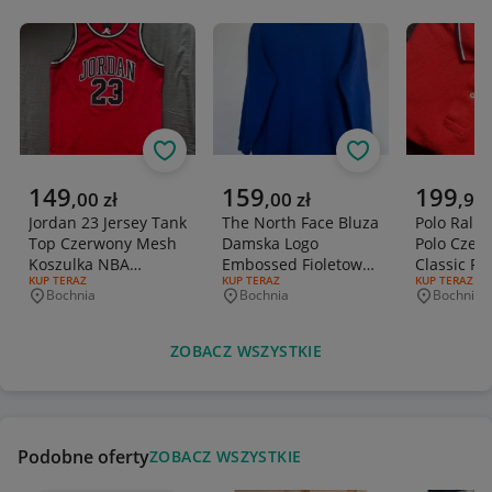
Obserwuj
Obserwuj
Aktualna cena
Aktualna cena
Aktualna 
149
159
199
,
00
zł
,
00
zł
,
99
Jordan 23 Jersey Tank
The North Face Bluza
Polo Ralp
Top Czerwony Mesh
Damska Logo
Polo Czer
Koszulka NBA
Embossed Fioletowa
Classic Fi
RODZAJ OFERTY:
KUP TERAZ
RODZAJ OFERTY:
KUP TERAZ
RODZAJ OFERT
KUP TERAZ
Jumpman XS/S
100% Bawełna
Kolekcja 
Bochnia
Bochnia
Bochnia
Miejscowość
Miejscowość
Miejscowo
ZOBACZ WSZYSTKIE
Podobne oferty
ZOBACZ WSZYSTKIE