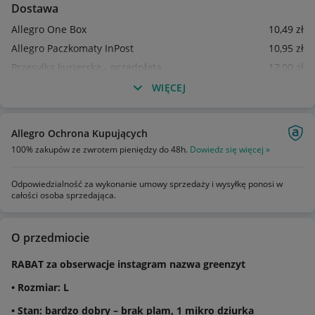
Dostawa
Allegro One Box
10
,49
zł
Allegro Paczkomaty InPost
10
,95
zł
Przesyłka kurierska - przedpłata
17
,00
zł
WIĘCEJ
Allegro Ochrona Kupujących
100% zakupów ze zwrotem pieniędzy do 48h.
Dowiedz się więcej »
Odpowiedzialność za wykonanie umowy sprzedaży i wysyłkę ponosi w
całości osoba sprzedająca.
O przedmiocie
RABAT za obserwacje instagram nazwa greenzyt
• Rozmiar: L
• Stan: bardzo dobry – brak plam, 1 mikro dziurka