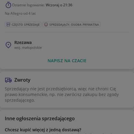
#tshirt #tees #modameska #modadamska #unisex #stylowka
Ostatnie logowanie:
Wczoraj o 21:36
#trend #trendy #fashionstyle #dailylook #casual #luznystyl
Na Allegro od 4 lat
#oldschool #classic #musthave #basic #komfort #wygoda
#secondhand #ubraniauzywane #dobrystan #okazja
#promocja #tanio #lookbook #outfitinspo #moda2026
CZĘSTO SPRZEDAJE
SPRZEDAJĄCY: OSOBA PRYWATNA
#vintagewear #swag
Rzezawa
woj.
małopolskie
NAPISZ NA CZACIE
Zwroty
Sprzedający nie jest przedsiębiorcą, więc nie chroni Cię
prawo konsumenckie, np. nie zwrócisz zakupu bez zgody
sprzedającego.
Inne ogłoszenia sprzedającego
Chcesz kupić więcej z jedną dostawą?