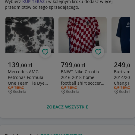
Wybierz
KUP TERAZ
i w kolejnym kroku dodasz więcej
przedmiotów od tego sprzedającego.
Obserwuj
Obserwuj
Aktualna cena
Aktualna cena
Aktualna 
139
799
249
,
00
zł
,
00
zł
,
00
Mercedes AMG
BNWT Nike Croatia
Buriram U
Petronas Formula
2016-2018 home
2014/201
One Team Tie Dye
football shirt soccer
Chang Hom
RODZAJ OFERTY:
KUP TERAZ
RODZAJ OFERTY:
KUP TERAZ
RODZAJ OFERT
KUP TERAZ
Koszulka T-Shirt
jersey Euro 2016
Koszulka P
Bochnia
Bochnia
Bochnia
Miejscowość
Miejscowość
Miejscowo
Unisex M
ZOBACZ WSZYSTKIE