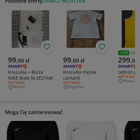
Podobne oferty
ZOBACZ WSZYSTKIE
Obserwuj
Obserwuj
379,
-
21
%
Poprzedni
Aktualna cena
Aktualna cena
Aktualna 
99
99
299
,
00
zł
,
00
zł
,
00
Koszulka + Bluza
Koszulka męska
Lebron Ja
RODZAJ OFERT
KUP TERAZ
NIKE Białe M ZESTAW
carhartt
Nowa Wie
Miejscowo
RODZAJ OFERTY:
KUP TERAZ
RODZAJ OFERTY:
KUP TERAZ
Wieluń
Zagórów
Miejscowość
Miejscowość
Mogą Cię zainteresować