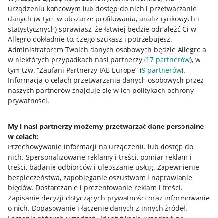
urządzeniu końcowym lub dostęp do nich i przetwarzanie
Allegro Gadane dla sprzedających
danych (w tym w obszarze profilowania, analiz rynkowych i
statystycznych) sprawiasz, że łatwiej będzie odnaleźć Ci w
Allegro Gadane dla kupujących
Allegro dokładnie to, czego szukasz i potrzebujesz.
Administratorem Twoich danych osobowych będzie Allegro a
Mapa miejscowości
w niektórych przypadkach nasi partnerzy (
17
partnerów
), w
tym tzw. “Zaufani Partnerzy IAB Europe” (
9
partnerów
).
Informacje prawne
Informacja o celach przetwarzania danych osobowych przez
naszych partnerów znajduje się w ich politykach ochrony
Regulamin
prywatności.
Polityka plików "cookies"
My i nasi partnerzy możemy przetwarzać dane personalne
Ustawienia plików "cookies"
w celach:
Udostępnianie lokalizacji
Przechowywanie informacji na urządzeniu lub dostęp do
nich
.
Spersonalizowane reklamy i treści, pomiar reklam i
Informacje dla Aktu o Usługach Cyfrowych
treści, badanie odbiorców i ulepszanie usług
.
Zapewnienie
bezpieczeństwa, zapobieganie oszustwom i naprawianie
Pobierz aplikację
błędów
.
Dostarczanie i prezentowanie reklam i treści
.
Zapisanie decyzji dotyczących prywatności oraz informowanie
o nich
.
Dopasowanie i łączenie danych z innych źródeł
.