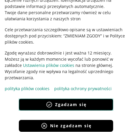
Łączenie różnych urządzeń
.
Identyfikacja urządzeń na
podstawie informacji przesyłanych automatycznie
.
Twoje dane personalne przetwarzamy również w celu
ułatwiania korzystania z naszych stron
Cele przetwarzania szczegółowo opisane są w ustawieniach
dostępnych pod przyciskiem: “ZMIENIAM ZGODY” i w Polityce
plików cookies.
Zgodę wyrażasz dobrowolnie i jest ważna 12 miesięcy.
Korzystanie z serwisu oznacza akceptację
regulaminu
.
Możesz ją w każdym momencie wycofać lub ponowić w
zakładce
Ustawienia plików cookies
na stronie głównej.
Wycofanie zgody nie wpływa na legalność uprzedniego
przetwarzania.
polityka plików cookies
polityka ochrony prywatności
Zgadzam się
Nie zgadzam się