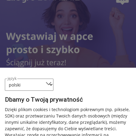
język
Dbamy o Twoją prywatność
Przydatne informacje
Dzięki plikom cookies i technologiom pokrewnym
(np. piksele,
SDK)
oraz przetwarzaniu Twoich danych osobowych
(między
innymi unikalne identyfikatory, dane przeglądarki)
, możemy
Jak to działa
zapewnić, że dopasujemy do Ciebie wyświetlane treści.
Napisz do nas
Wyrażając zgodę na przechowywanie informacji na