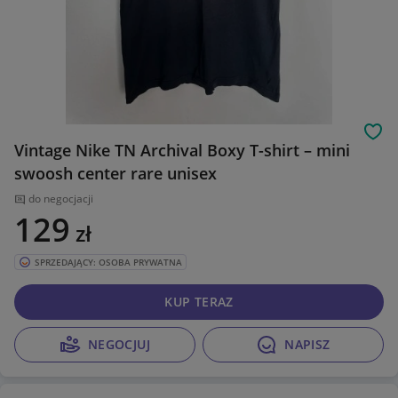
Obs
Vintage Nike TN Archival Boxy T-shirt – mini
swoosh center rare unisex
do negocjacji
129
zł
SPRZEDAJĄCY: OSOBA PRYWATNA
KUP TERAZ
NEGOCJUJ
NAPISZ