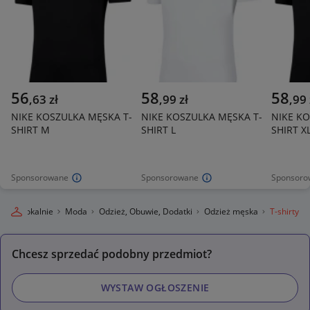
56
58
58
,
63
zł
,
99
zł
,
99
NIKE KOSZULKA MĘSKA T-
NIKE KOSZULKA MĘSKA T-
NIKE KO
SHIRT M
SHIRT L
SHIRT X
Sponsorowane
Sponsorowane
Sponsoro
legro Lokalnie
Moda
Odzież, Obuwie, Dodatki
Odzież męska
T-shirty
Chcesz sprzedać podobny przedmiot?
WYSTAW OGŁOSZENIE