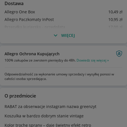
Dostawa
Allegro One Box
10
,49
zł
Allegro Paczkomaty InPost
10
,95
zł
Przesyłka kurierska - przedpłata
17
,00
zł
WIĘCEJ
Allegro Ochrona Kupujących
100% zakupów ze zwrotem pieniędzy do 48h.
Dowiedz się więcej »
Odpowiedzialność za wykonanie umowy sprzedaży i wysyłkę ponosi w
całości osoba sprzedająca.
O przedmiocie
RABAT za obserwacje instagram nazwa greenzyt
Koszulka w bardzo dobrym stanie vintage
Kolor trochę sprany – daje świetny efekt retro