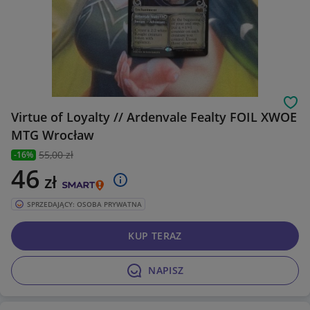
Obs
Virtue of Loyalty // Ardenvale Fealty FOIL XWOE
MTG Wrocław
55
,00 zł
-16%
46
zł
SPRZEDAJĄCY: OSOBA PRYWATNA
KUP TERAZ
NAPISZ