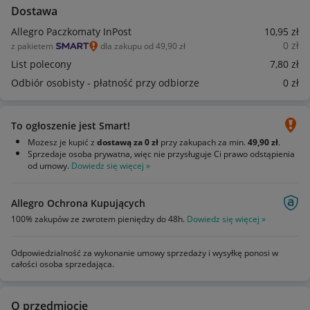
Dostawa
Allegro Paczkomaty InPost
10
,95
zł
0
zł
z pakietem
dla zakupu od 49,90 zł
List polecony
7
,80
zł
Odbiór osobisty - płatność przy odbiorze
0
zł
To ogłoszenie jest Smart!
Możesz je kupić z
dostawą za 0 zł
przy zakupach za min.
49,90 zł
.
Sprzedaje osoba prywatna, więc nie przysługuje Ci prawo odstąpienia
od umowy.
Dowiedz się więcej »
Allegro Ochrona Kupujących
100% zakupów ze zwrotem pieniędzy do 48h.
Dowiedz się więcej »
Odpowiedzialność za wykonanie umowy sprzedaży i wysyłkę ponosi w
całości osoba sprzedająca.
O przedmiocie