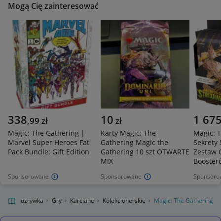
Mogą Cię zainteresować
338
10
1 67
,
99
zł
zł
Magic: The Gathering |
Karty Magic: The
Magic: T
Marvel Super Heroes Fat
Gathering Magic the
Sekrety 
Pack Bundle: Gift Edition
Gathering 10 szt OTWARTE
Zestaw C
MIX
Booster
Sponsorowane
Sponsorowane
Sponsoro
ltura i rozrywka
Gry
Karciane
Kolekcjonerskie
Magic: The Gathering