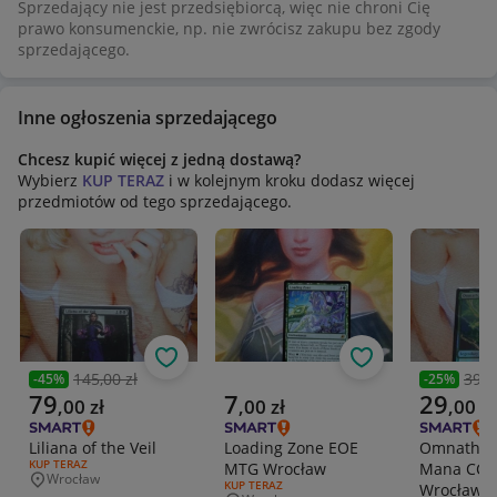
Sprzedający nie jest przedsiębiorcą, więc nie chroni Cię
prawo konsumenckie, np. nie zwrócisz zakupu bez zgody
sprzedającego.
Inne ogłoszenia sprzedającego
Chcesz kupić więcej z jedną dostawą?
Wybierz
KUP TERAZ
i w kolejnym kroku dodasz więcej
przedmiotów od tego sprzedającego.
Obserwuj
Obserwuj
145,00 zł
39,0
-
45
%
-
25
%
Poprzednia cena
Poprzedni
Aktualna cena
Aktualna cena
Aktualna 
79
7
29
,
00
zł
,
00
zł
,
00
zł
Liliana of the Veil
Loading Zone EOE
Omnath, L
RODZAJ OFERTY:
KUP TERAZ
MTG Wrocław
Mana CC1 
Wrocław
Miejscowość
RODZAJ OFERTY:
KUP TERAZ
Wrocław