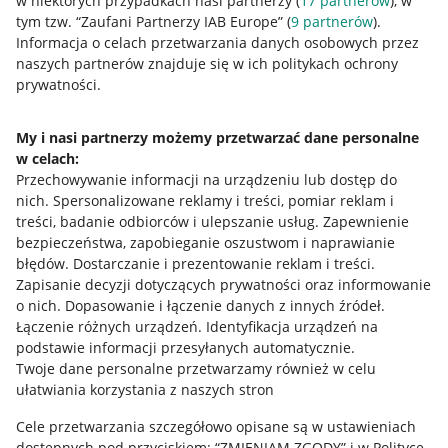
w niektórych przypadkach nasi partnerzy (
17
partnerów
), w
Przydatne informacje
tym tzw. “Zaufani Partnerzy IAB Europe” (
9
partnerów
).
Informacja o celach przetwarzania danych osobowych przez
Jak to działa
naszych partnerów znajduje się w ich politykach ochrony
prywatności.
Napisz do nas
Allegro Gadane dla sprzedających
My i nasi partnerzy możemy przetwarzać dane personalne
w celach:
Allegro Gadane dla kupujących
Przechowywanie informacji na urządzeniu lub dostęp do
nich
.
Spersonalizowane reklamy i treści, pomiar reklam i
Mapa miejscowości
treści, badanie odbiorców i ulepszanie usług
.
Zapewnienie
bezpieczeństwa, zapobieganie oszustwom i naprawianie
Informacje prawne
błędów
.
Dostarczanie i prezentowanie reklam i treści
.
Zapisanie decyzji dotyczących prywatności oraz informowanie
Regulamin
o nich
.
Dopasowanie i łączenie danych z innych źródeł
.
Łączenie różnych urządzeń
.
Identyfikacja urządzeń na
Polityka plików "cookies"
podstawie informacji przesyłanych automatycznie
.
Ustawienia plików "cookies"
Twoje dane personalne przetwarzamy również w celu
ułatwiania korzystania z naszych stron
Udostępnianie lokalizacji
Cele przetwarzania szczegółowo opisane są w ustawieniach
Informacje dla Aktu o Usługach Cyfrowych
dostępnych pod przyciskiem: “ZMIENIAM ZGODY” i w Polityce