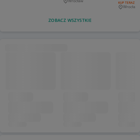
Wrocław
Miejscowość
RODZAJ OFERT
KUP TERAZ
Wrocław
Miejscowo
ZOBACZ WSZYSTKIE