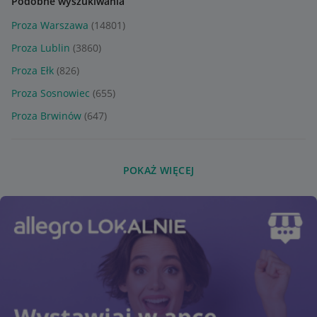
Podobne wyszukiwania
Proza Warszawa
(14801)
Proza Lublin
(3860)
Proza Ełk
(826)
Proza Sosnowiec
(655)
Proza Brwinów
(647)
POKAŻ WIĘCEJ