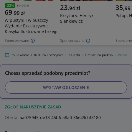
-
22
%
89,90 zł
23
35
,
94
zł
,
99
69
,
99
zł
Krzyżacy. Henryk
Potop. H
W pustyni i w puszczy
Sienkiewicz
Wydanie Ekskluzywne
Klasyka Ilustrowane brzegi
Sponsorowane
Sponsorowane
Sponsoro
Allegro Lokalnie
Kultura i rozrywka
Książki
Literatura piękna
Proza
Chcesz sprzedać podobny przedmiot?
WYSTAW OGŁOSZENIE
ZGŁOŚ NARUSZENIE ZASAD
Oferta:
aa075945-de13-45b6-a8a0-36e49cbf3180