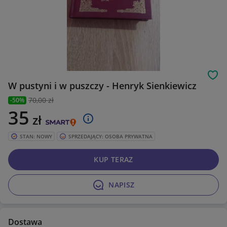
Obs
W pustyni i w puszczy - Henryk Sienkiewicz
70
,00 zł
-50%
35
zł
STAN: NOWY
SPRZEDAJĄCY: OSOBA PRYWATNA
KUP TERAZ
NAPISZ
Dostawa