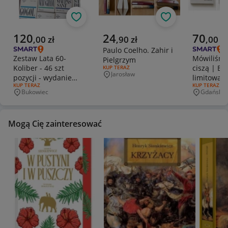
Obserwuj
Obserwuj
Aktualna cena
Aktualna cena
Aktualna 
120
24
70
,
00
zł
,
90
zł
,
00
zł
Paulo Coelho. Zahir i
Zestaw Lata 60-
Mówiliśmy
Pielgrzym
Koliber - 46 szt
ciszą | Ed
RODZAJ OFERTY:
KUP TERAZ
Jarosław
pozycji - wydanie
limitowan
Miejscowość
RODZAJ OFERTY:
KUP TERAZ
RODZAJ OFERT
KUP TERAZ
kieszonkowe
Autograf 
Bukowiec
Gdańsk
Miejscowość
Miejscowo
Mogą Cię zainteresować