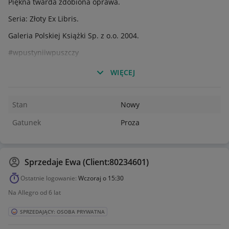
Piękna twarda zdobiona oprawa.
Seria: Złoty Ex Libris.
Galeria Polskiej Książki Sp. z o.o. 2004.
#wpustyniiwpuszczy
#henryksienkiewicz
WIĘCEJ
#zlotyexlibris
Stan
Nowy
Gatunek
Proza
Sprzedaje
Ewa (Client:80234601)
Ostatnie logowanie:
Wczoraj o 15:30
Na Allegro od 6 lat
SPRZEDAJĄCY: OSOBA PRYWATNA