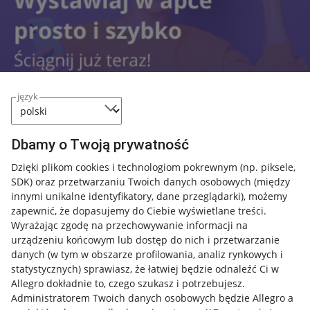
język
Dbamy o Twoją prywatność
Przydatne informacje
Dzięki plikom cookies i technologiom pokrewnym
(np. piksele,
SDK)
oraz przetwarzaniu Twoich danych osobowych
(między
innymi unikalne identyfikatory, dane przeglądarki)
, możemy
Jak to działa
zapewnić, że dopasujemy do Ciebie wyświetlane treści.
Napisz do nas
Wyrażając zgodę na przechowywanie informacji na
urządzeniu końcowym lub dostęp do nich i przetwarzanie
Allegro Gadane dla sprzedających
danych (w tym w obszarze profilowania, analiz rynkowych i
statystycznych) sprawiasz, że łatwiej będzie odnaleźć Ci w
Allegro Gadane dla kupujących
Allegro dokładnie to, czego szukasz i potrzebujesz.
Administratorem Twoich danych osobowych będzie Allegro a
Mapa miejscowości