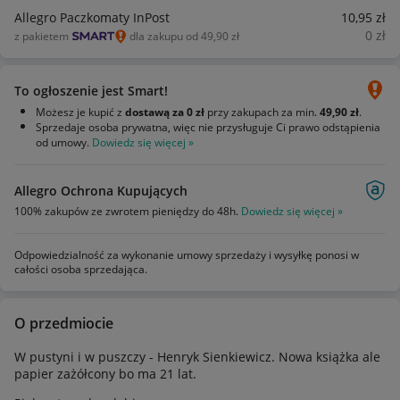
Allegro Paczkomaty InPost
10
,95
zł
0
zł
z pakietem
dla zakupu od 49,90 zł
To ogłoszenie jest Smart!
Możesz je kupić z
dostawą za 0 zł
przy zakupach za min.
49,90 zł
.
Sprzedaje osoba prywatna, więc nie przysługuje Ci prawo odstąpienia
od umowy.
Dowiedz się więcej »
Allegro Ochrona Kupujących
100% zakupów ze zwrotem pieniędzy do 48h.
Dowiedz się więcej »
Odpowiedzialność za wykonanie umowy sprzedaży i wysyłkę ponosi w
całości osoba sprzedająca.
O przedmiocie
W pustyni i w puszczy - Henryk Sienkiewicz. Nowa książka ale
papier zażółcony bo ma 21 lat.