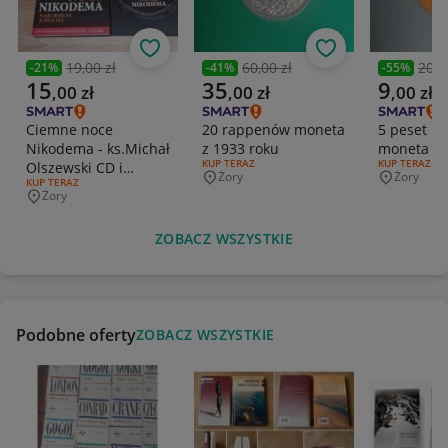
Obserwuj
Obserwuj
19,00 zł
60,00 zł
20,0
-
21
%
-
41
%
-
55
%
Poprzednia cena
Poprzednia cena
Poprzedni
Aktualna cena
Aktualna cena
Aktualna 
15
35
9
,
00
zł
,
00
zł
,
00
zł
Ciemne noce
20 rappenów moneta
5 peset hi
Nikodema - ks.Michał
z 1933 roku
moneta z 
RODZAJ OFERTY:
KUP TERAZ
RODZAJ OFERT
KUP TERAZ
Olszewski CD i
Żory
Żory
Miejscowość
Miejscowo
RODZAJ OFERTY:
KUP TERAZ
książka
Żory
Miejscowość
ZOBACZ WSZYSTKIE
Podobne oferty
ZOBACZ WSZYSTKIE