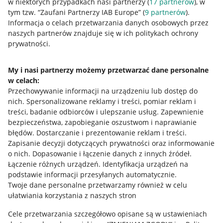
w niektórych przypadkach nasi partnerzy (
17
partnerów
), w
tym tzw. “Zaufani Partnerzy IAB Europe” (
9
partnerów
).
Informacje prawne
Informacja o celach przetwarzania danych osobowych przez
naszych partnerów znajduje się w ich politykach ochrony
Regulamin
prywatności.
Polityka plików "cookies"
My i nasi partnerzy możemy przetwarzać dane personalne
Ustawienia plików "cookies"
w celach:
Udostępnianie lokalizacji
Przechowywanie informacji na urządzeniu lub dostęp do
nich
.
Spersonalizowane reklamy i treści, pomiar reklam i
Informacje dla Aktu o Usługach Cyfrowych
treści, badanie odbiorców i ulepszanie usług
.
Zapewnienie
bezpieczeństwa, zapobieganie oszustwom i naprawianie
Pobierz aplikację
błędów
.
Dostarczanie i prezentowanie reklam i treści
.
Zapisanie decyzji dotyczących prywatności oraz informowanie
o nich
.
Dopasowanie i łączenie danych z innych źródeł
.
Łączenie różnych urządzeń
.
Identyfikacja urządzeń na
podstawie informacji przesyłanych automatycznie
.
Twoje dane personalne przetwarzamy również w celu
ułatwiania korzystania z naszych stron
Cele przetwarzania szczegółowo opisane są w ustawieniach