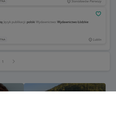
Stanisławów Pierwszy
ATNA
OBSERWU
tą
Język publikacji:
polski
Wydawnictwo:
Wydawnictwo Łódzkie
Lublin
ATNA
Następna strona
z
1