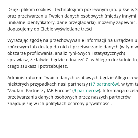
Dzięki plikom cookies i technologiom pokrewnym
(np. piksele, 
oraz przetwarzaniu Twoich danych osobowych
(między innymi
unikalne identyfikatory, dane przeglądarki)
, możemy zapewnić, 
dopasujemy do Ciebie wyświetlane treści.
Wyrażając zgodę na przechowywanie informacji na urządzeniu
końcowym lub dostęp do nich i przetwarzanie danych (w tym w
obszarze profilowania, analiz rynkowych i statystycznych)
sprawiasz, że łatwiej będzie odnaleźć Ci w Allegro dokładnie to,
czego szukasz i potrzebujesz.
Przydatne informacje
Informacje p
Administratorem Twoich danych osobowych będzie Allegro a w
niektórych przypadkach nasi partnerzy (
17
partnerów
), w tym t
Jak to działa
Regulamin
“Zaufani Partnerzy IAB Europe” (
9
partnerów
). Informacja o cel
Napisz do nas
Polityka plików
przetwarzania danych osobowych przez naszych partnerów
znajduje się w ich politykach ochrony prywatności.
Allegro Gadane dla sprzedających
Ustawienia plik
Allegro Gadane dla kupujących
Udostępnianie l
Mapa miejscowości
Informacje dla