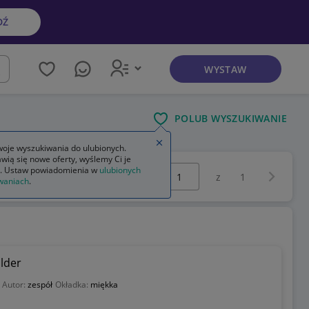
DŹ
WYSTAW
kaj
POLUB WYSZUKIWANIE
Zamknij wskazówkę
oje wyszukiwania do ulubionych.
wią się nowe oferty, wyślemy Ci je
Wybierz stronę:
. Ustaw powiadomienia w
ulubionych
Następna 
z
1
waniach
.
lder
Autor:
zespół
Okładka:
miękka