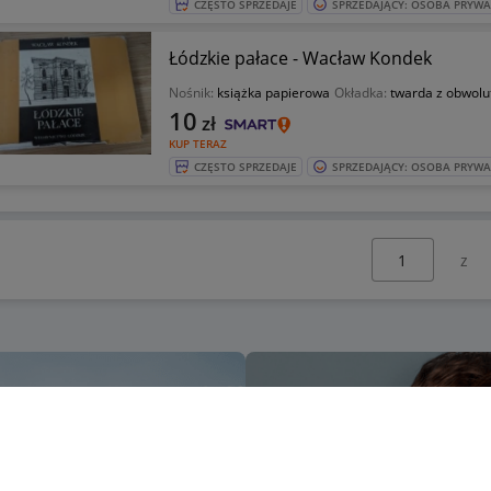
CZĘSTO SPRZEDAJE
SPRZEDAJĄCY: OSOBA PRYW
Łódzkie pałace - Wacław Kondek
Nośnik:
książka papierowa
Okładka:
twarda z obwolu
10
zł
KUP TERAZ
CZĘSTO SPRZEDAJE
SPRZEDAJĄCY: OSOBA PRYW
Wybierz stronę: