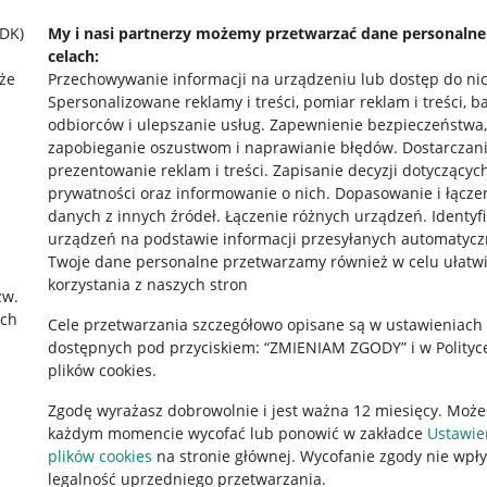
SDK)
My i nasi partnerzy możemy przetwarzać dane personaln
celach:
że
Przechowywanie informacji na urządzeniu lub dostęp do ni
Spersonalizowane reklamy i treści, pomiar reklam i treści, b
odbiorców i ulepszanie usług
.
Zapewnienie bezpieczeństwa,
zapobieganie oszustwom i naprawianie błędów
.
Dostarczani
prezentowanie reklam i treści
.
Zapisanie decyzji dotyczącyc
prywatności oraz informowanie o nich
.
Dopasowanie i łącze
danych z innych źródeł
.
Łączenie różnych urządzeń
.
Identyf
urządzeń na podstawie informacji przesyłanych automatycz
rawne
Pobierz aplikację
Twoje dane personalne przetwarzamy również w celu ułatw
korzystania z naszych stron
zw.
ach
Cele przetwarzania szczegółowo opisane są w ustawieniach
 "cookies"
dostępnych pod przyciskiem: “ZMIENIAM ZGODY” i w Polityc
plików cookies.
ów "cookies"
Zgodę wyrażasz dobrowolnie i jest ważna 12 miesięcy. Może
okalizacji
każdym momencie wycofać lub ponowić w zakładce
Ustawie
 Aktu o Usługach Cyfrowych
plików cookies
na stronie głównej. Wycofanie zgody nie wpł
legalność uprzedniego przetwarzania.