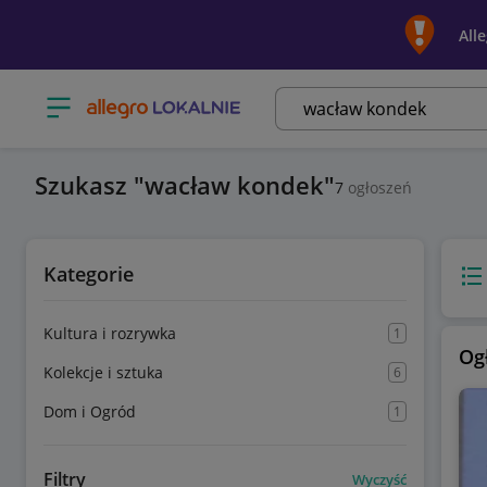
All
Otwórz menu z kategoriami
Szukasz
wacław kondek
7
ogłoszeń
Kategorie
Wido
Kultura i rozrywka
1
Og
Kolekcje i sztuka
6
Dom i Ogród
1
Filtry
Wyczyść