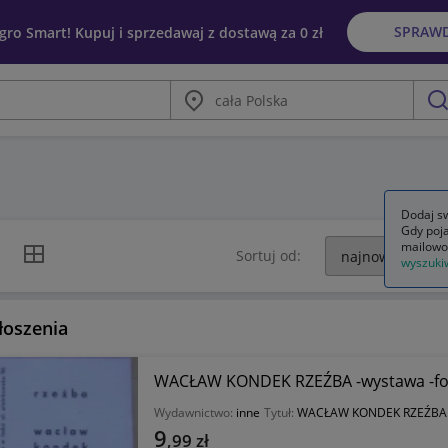
SPRAW
egro Smart! Kupuj i sprzedawaj z dostawą za 0 zł
Miasto
szu
Dodaj sw
Gdy poja
mailowo
k listy
Widok siatki
Sortuj od:
wyszuki
łoszenia
WACŁAW KONDEK RZEŹBA -wystawa -fo
Wydawnictwo:
inne
Tytuł:
WACŁAW KONDEK RZEŹBA
9
,99
zł