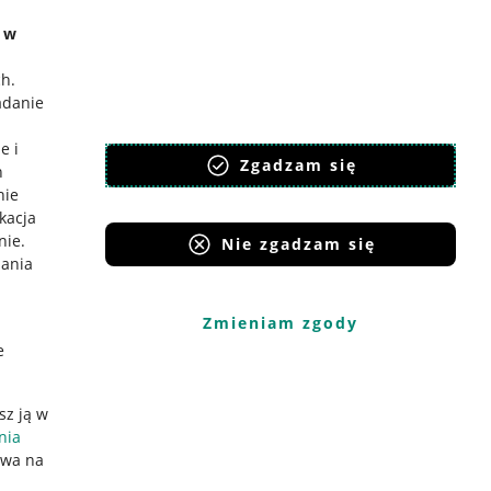
e w
ch
.
adanie
e i
Zgadzam się
h
nie
ikacja
nie
.
Nie zgadzam się
iania
Zmieniam zgody
e
sz ją w
nia
ywa na