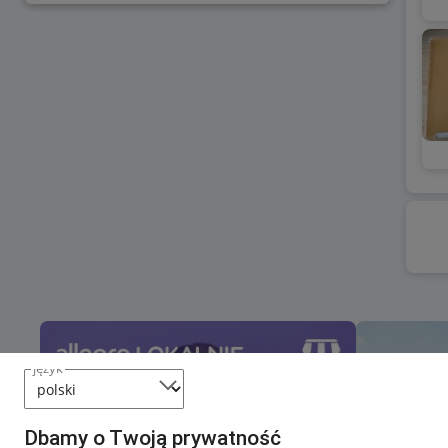
język
Dbamy o Twoją prywatność