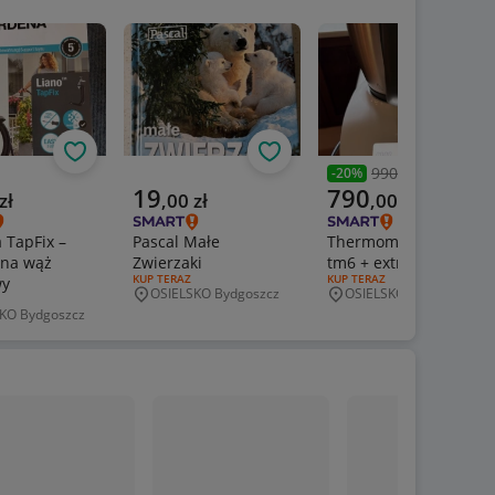
Obserwuj
Obserwuj
Obs
990,00 zł
-
20
%
Poprzednia cena
a cena
Aktualna cena
Aktualna cena
19
790
zł
,
00
zł
,
00
zł
 TapFix –
Pascal Małe
Thermomix Friend
 na wąż
Zwierzaki
tm6 + extra varoma
RODZAJ OFERTY:
KUP TERAZ
RODZAJ OFERTY:
KUP TERAZ
wy
OSIELSKO Bydgoszcz
OSIELSKO Bydgoszcz
Miejscowość
Miejscowość
ERTY:
KO Bydgoszcz
wość