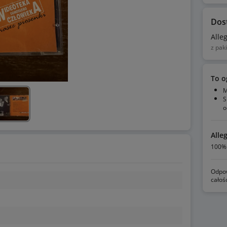
Dos
Alle
z pak
To o
M
S
o
Alle
100% 
Odpow
całoś