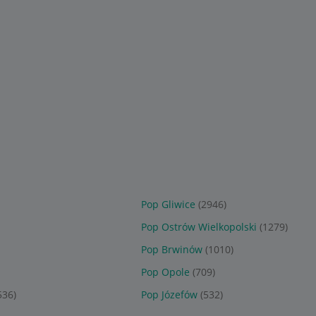
eam On Vol. 1
Flaming Lips: Greatest Hits
Między nocą a dniem vo
Vol.1 - Vinyl(LP)
CD (MTJ)
Sponsorowane
Sponsorowane
Pop Gliwice
(2946)
Pop Ostrów Wielkopolski
(1279)
Pop Brwinów
(1010)
Pop Opole
(709)
536)
Pop Józefów
(532)