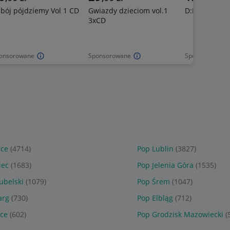
bój pójdziemy Vol 1 CD
Gwiazdy dzieciom vol.1
D:Ream – D:r
3xCD
onsorowane
Sponsorowane
Sponsorowane
ice
(4714)
Pop Lublin
(3827)
iec
(1683)
Pop Jelenia Góra
(1535)
ubelski
(1079)
Pop Śrem
(1047)
arg
(730)
Pop Elbląg
(712)
ice
(602)
Pop Grodzisk Mazowiecki
(