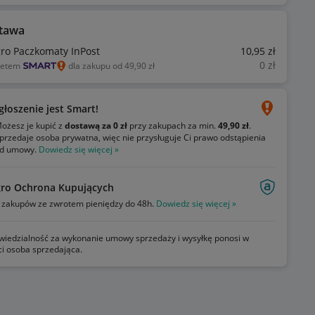
tawa
gro Paczkomaty InPost
10
,95
zł
0
zł
ietem
dla zakupu od 49,90 zł
głoszenie jest Smart!
ożesz je kupić z
dostawą za 0 zł
przy zakupach za min.
49,90 zł
.
przedaje osoba prywatna, więc nie przysługuje Ci prawo odstąpienia
d umowy.
Dowiedz się więcej »
gro Ochrona Kupujących
zakupów ze zwrotem pieniędzy do 48h.
Dowiedz się więcej »
iedzialność za wykonanie umowy sprzedaży i wysyłkę ponosi w
ci osoba sprzedająca.