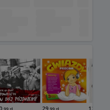
0
29
12
,
99
zł
,
99
zł
,
90
zł