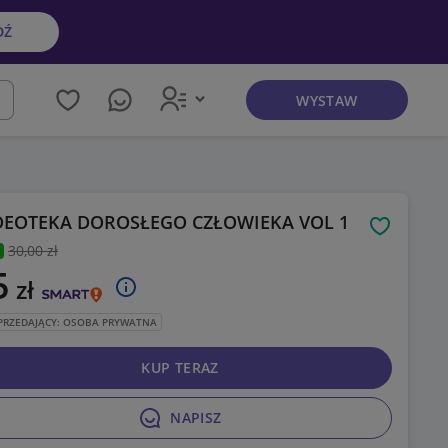
DŹ
WYSTAW
kaj
DEOTEKA DOROSŁEGO CZŁOWIEKA VOL 1
Obserwuj
30
,00 zł
5
zł
PRZEDAJĄCY: OSOBA PRYWATNA
KUP TERAZ
NAPISZ