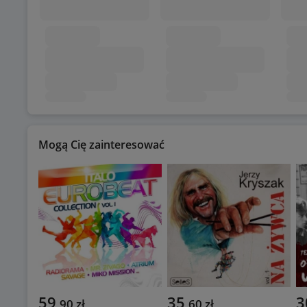
Mogą Cię zainteresować
59
35
3
,
90
zł
,
60
zł