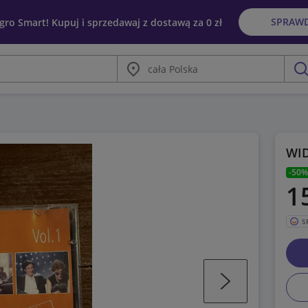
SPRAW
egro Smart! Kupuj i sprzedawaj z dostawą za 0 zł
Miasto
szu
WI
-50%
1
S