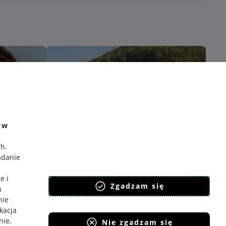
e w
ch
.
adanie
e i
Zgadzam się
h
nie
ikacja
nie
.
Nie zgadzam się