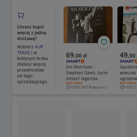
Chcesz kupić
więcej z jedną
dostawą?
Obserwuj
Wybierz
KUP
TERAZ
i w
Aktualna cena
Aktualn
69
49
,
00
zł
,
00
kolejnym kroku
dodasz więcej
Jim Morrison -
Gardena
przedmiotów
Stephen Davis, życie
wieszak
od tego
śmierć legenda
ogrodo
sprzedającego.
RODZAJ OFERTY:
KUP TERAZ
RODZAJ OF
KUP TERAZ
OSIELSKO Bydgoszcz
OSIELS
Miejscowość
Miejsco