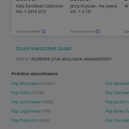
Italo Eurobeat Collection
Jerzy Kryszak - Na żywca
W 
Vol. 1 2019 2CD
Vol. 1-2 CD
Sponsorowane
Sponsorowane
Sp
ZGŁOŚ NARUSZENIE ZASAD
Oferta:
3b2989b8-37cb-482a-bdcb-ab6dae065851
Podobne wyszukiwania
Pop Warszawa
(39361)
Pop Mysłow
Pop Kielce
(2196)
Pop Sosnow
Pop Gietrzwałd
(1082)
Pop Janów L
Pop Legionowo
(736)
Pop Nowy T
Pop Piaseczno
(660)
Pop Paszow