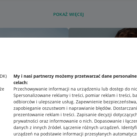
POKAŻ WIĘCEJ
SDK)
My i nasi partnerzy możemy przetwarzać dane personaln
celach:
że
Przechowywanie informacji na urządzeniu lub dostęp do ni
Spersonalizowane reklamy i treści, pomiar reklam i treści, b
odbiorców i ulepszanie usług
.
Zapewnienie bezpieczeństwa,
zapobieganie oszustwom i naprawianie błędów
.
Dostarczani
prezentowanie reklam i treści
.
Zapisanie decyzji dotyczącyc
prywatności oraz informowanie o nich
.
Dopasowanie i łącze
danych z innych źródeł
.
Łączenie różnych urządzeń
.
Identyf
urządzeń na podstawie informacji przesyłanych automatycz
rawne
Pobierz aplikację