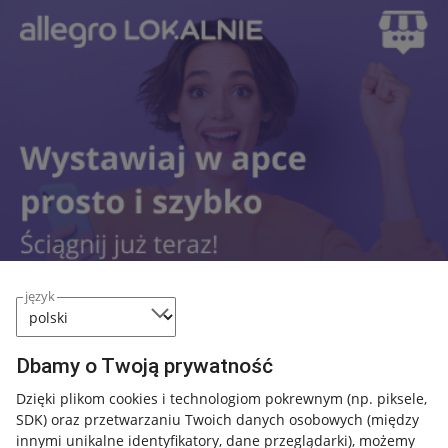
język
Dbamy o Twoją prywatność
Dzięki plikom cookies i technologiom pokrewnym
(np. piksele,
Przydatne informacje
SDK)
oraz przetwarzaniu Twoich danych osobowych
(między
innymi unikalne identyfikatory, dane przeglądarki)
, możemy
Jak to działa