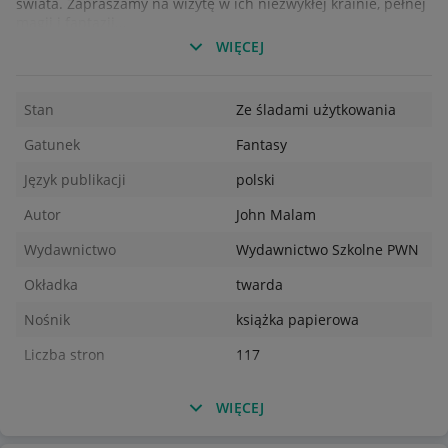
świata. Zapraszamy na wizytę w ich niezwykłej krainie, pełnej
magii i fantazji...
WIĘCEJ
Możliwy odbiór osobisty w Plewiskach koło Poznania lub
błyskawiczna wysyłka. Jeśli chcesz kupić więcej niż jeden
przedmiot, daj znać - wystawię dla Ciebie zbiorcze ogłoszenie.
Stan
Ze śladami użytkowania
Masz pytania? Pisz lub dzwoń śmiało!
Gatunek
Fantasy
Język publikacji
polski
Autor
John Malam
Wydawnictwo
Wydawnictwo Szkolne PWN
Okładka
twarda
Nośnik
książka papierowa
Liczba stron
117
WIĘCEJ