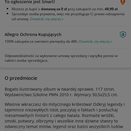
To ogłoszenie jest Smart!
Możesz je kupić z
dostawą za 0 zł
przy zakupach za min.
49,90 zł
.
Sprzedaje osoba prywatna, więc nie przysługuje Ci prawo odstąpienia
od umowy.
Dowiedz się więcej »
Allegro Ochrona Kupujących
100% zakupów ze zwrotem pieniędzy do 48h.
Dowiedz się więcej »
Odpowiedzialność za wykonanie umowy sprzedaży i wysyłkę ponosi w
całości osoba sprzedająca.
O przedmiocie
Bogato ilustrowany album w twardej oprawie. 117 stron.
Wydawnictwo Szkolne PWN 2010 r. Wymiary 30,5x25,5 cm.
Właśnie wkraczasz do mitycznego królestwa! Odkryj legendy i
tajemnice niezwykłych istot, poczytaj o faktach i posłuchaj
niesamowitych historii z całego świata. Rozmaite wróżki,
smoki, potwory, olbrzymy i wszelkie inne dziwne stwory to
odwieczny temat mitów, legend oraz baśni wszystkich ludów