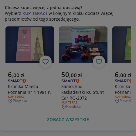
Chcesz kupić więcej z jedną dostawą?
Wybierz
KUP TERAZ
i w kolejnym kroku dodasz więcej
przedmiotów od tego sprzedającego.
Obserwuj
Obserwuj
Aktualna cena
Aktualna cena
Aktualna 
6
50
6
,
00
zł
,
00
zł
,
00
zł
Kronika Miasta
Samochód
Kronika M
Poznania nr 4 1981 r.
kaskaderski RC Stunt
Poznania n
RODZAJ OFERTY:
KUP TERAZ
RODZAJ OFERT
KUP TERAZ
Car RQ-2072
Plewiska
Plewiska
Miejscowość
Miejscowo
RODZAJ OFERTY:
KUP TERAZ
Plewiska
Miejscowość
ZOBACZ WSZYSTKIE