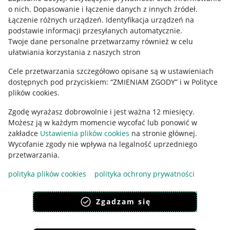
o nich
.
Dopasowanie i łączenie danych z innych źródeł
.
Łączenie różnych urządzeń
.
Identyfikacja urządzeń na
podstawie informacji przesyłanych automatycznie
.
Twoje dane personalne przetwarzamy również w celu
ułatwiania korzystania z naszych stron
Cele przetwarzania szczegółowo opisane są w ustawieniach
dostępnych pod przyciskiem: “ZMIENIAM ZGODY” i w Polityce
plików cookies.
Zgodę wyrażasz dobrowolnie i jest ważna 12 miesięcy.
Korzystanie z serwisu oznacza akceptację
regulaminu
.
Możesz ją w każdym momencie wycofać lub ponowić w
zakładce
Ustawienia plików cookies
na stronie głównej.
Wycofanie zgody nie wpływa na legalność uprzedniego
przetwarzania.
polityka plików cookies
polityka ochrony prywatności
Zgadzam się