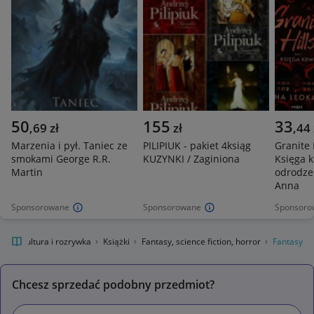
50
155
33
,
69
zł
zł
,
44
Marzenia i pył. Taniec ze
PILIPIUK - pakiet 4ksiąg
Granite H
smokami George R.R.
KUZYNKI / Zaginiona
Księga k
Martin
odrodze
Anna
Sponsorowane
Sponsorowane
Sponsoro
nie
Kultura i rozrywka
Książki
Fantasy, science fiction, horror
Fantasy
Chcesz sprzedać podobny przedmiot?