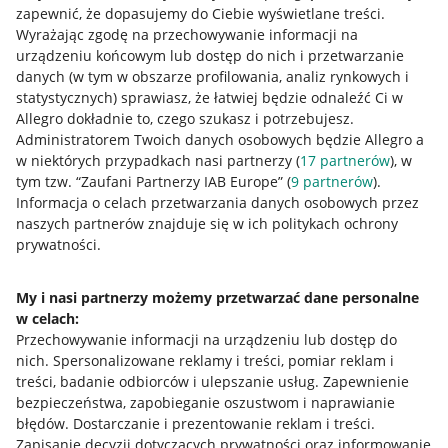
zapewnić, że dopasujemy do Ciebie wyświetlane treści.
Napisz do nas
Wyrażając zgodę na przechowywanie informacji na
urządzeniu końcowym lub dostęp do nich i przetwarzanie
Allegro Gadane dla sprzedających
danych (w tym w obszarze profilowania, analiz rynkowych i
statystycznych) sprawiasz, że łatwiej będzie odnaleźć Ci w
Allegro Gadane dla kupujących
Allegro dokładnie to, czego szukasz i potrzebujesz.
Administratorem Twoich danych osobowych będzie Allegro a
Mapa miejscowości
w niektórych przypadkach nasi partnerzy (
17
partnerów
), w
tym tzw. “Zaufani Partnerzy IAB Europe” (
9
partnerów
).
Informacje prawne
Informacja o celach przetwarzania danych osobowych przez
naszych partnerów znajduje się w ich politykach ochrony
Regulamin
prywatności.
Polityka plików "cookies"
My i nasi partnerzy możemy przetwarzać dane personalne
Ustawienia plików "cookies"
w celach:
Udostępnianie lokalizacji
Przechowywanie informacji na urządzeniu lub dostęp do
nich
.
Spersonalizowane reklamy i treści, pomiar reklam i
Informacje dla Aktu o Usługach Cyfrowych
treści, badanie odbiorców i ulepszanie usług
.
Zapewnienie
bezpieczeństwa, zapobieganie oszustwom i naprawianie
Pobierz aplikację
błędów
.
Dostarczanie i prezentowanie reklam i treści
.
Zapisanie decyzji dotyczących prywatności oraz informowanie