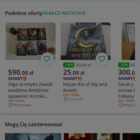
Podobne oferty
ZOBACZ WSZYSTKIE
Obserwuj
Obserwuj
30,00 zł
400,
-
16
%
-
25
%
Poprzednia cena
Poprzedni
Aktualna cena
Aktualna cena
Aktualna 
590
25
300
,
00
zł
,
00
zł
,
00
Olga Gromyko Zawód
House the of Sky and
Sarah J. M
wiedźma Wiedźmie
Breath
zestaw ksi
RODZAJ OFERTY:
KUP TERAZ
opowieści Kroniki
Szklany T
Szczecin
Miejscowość
RODZAJ OFERTY:
KUP TERAZ
RODZAJ OFERT
KUP TERAZ
Belorskie
Warszawa
Mogilany
Miejscowość
Miejscowo
Mogą Cię zainteresować