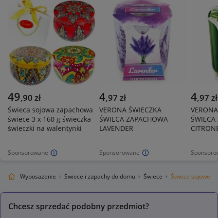
49
4
4
,
90
zł
,
97
zł
,
97
zł
Świeca sojowa zapachowa
VERONA ŚWIECZKA
VERONA
świece 3 x 160 g świeczka
ŚWIECA ZAPACHOWA
ŚWIECA
świeczki na walentynki
LAVENDER
CITRON
Sponsorowane
Sponsorowane
Sponsoro
Ogród
Wyposażenie
Świece i zapachy do domu
Świece
Świece sojowe
Chcesz sprzedać podobny przedmiot?