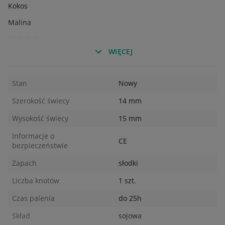
Kokos
Malina
Czekolada
WIĘCEJ
Pomarańcza
Vanilla
Stan
Nowy
Ciastko
Szerokość świecy
14 mm
Róża
Wysokość świecy
15 mm
Informacje o
CE
bezpieczeństwie
Zapach
słodki
Liczba knotów
1 szt.
Czas palenia
do 25h
Skład
sojowa