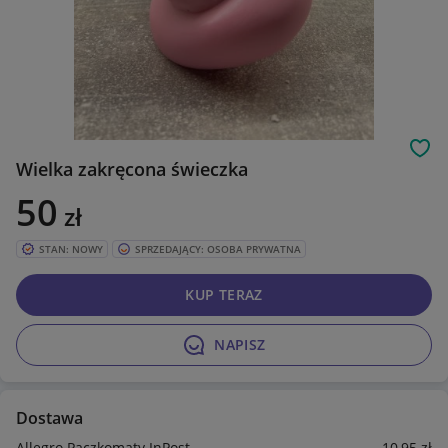
Obs
Wielka zakręcona świeczka
50
zł
STAN: NOWY
SPRZEDAJĄCY: OSOBA PRYWATNA
KUP TERAZ
NAPISZ
Dostawa
Allegro Paczkomaty InPost
10
,95
zł