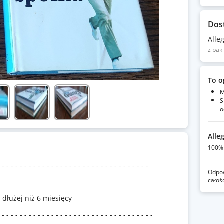
Dos
Alle
z pak
To o
M
S
o
Alle
100% 
 - - - - - - - - - - - - - - - - - - - - - - - - - - - - - - - - -
Odpow
całoś
dłużej niż 6 miesięcy
 - - - - - - - - - - - - - - - - - - - - - - - - - - - - - - - - - -