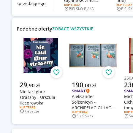
Gigantów, Zima
bdb)
sprzedającego.
RODZAJ OFERTY:
KUP TERAZ
RODZAJ OF
KUP TERAZ
Świata, Krawędź
BIELSKO-BIAŁA
BIELSK
Miejscowość
Miejsco
Wieczności+Nigdy
Podobne oferty
ZOBACZ WSZYSTKIE
Obserwuj
Obserwuj
250,
Popr
Aktualna cena
Aktualna cena
Aktu
29
190
23
,
90
zł
,
00
zł
Nie taki gbur
Aleksander
Mich
straszny - Urszula
Sołżenicyn -
Cich
Kacprowska
ARCHIPELAG GUŁAG
tomy
RODZAJ OFERTY:
KUP TERAZ
Klepacze
RODZAJ OFERTY:
KUP TERAZ
RODZA
KUP T
(3 tomy)
Miejscowość
Sulejówek
Su
Miejscowość
Mie