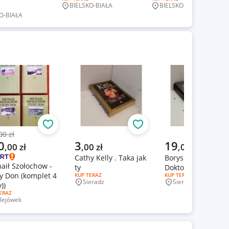
BIELSKO-BIAŁA
BIELSKO-BIAŁA
Miejscowość
Miejscowość
ERTY:
O-BIAŁA
wość
Obserwuj
Obserwuj
00 zł
zednia cena
alna cena
Aktualna cena
Aktualna cena
0
3
19
,
00
zł
,
00
zł
,
00
zł
Cathy Kelly . Taka jak
Borys Pasternak .
aił Szołochow -
ty
Doktor Żywago
y Don (komplet 4
RODZAJ OFERTY:
KUP TERAZ
RODZAJ OFERTY:
KUP TERAZ
Sieradz
Sieradz
))
Miejscowość
Miejscowość
J OFERTY:
ERAZ
lejówek
jscowość