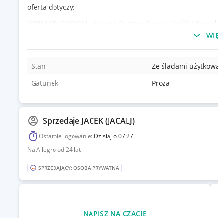
oferta dotyczy:
WINSTON GROOM - Forrest Gump + Gump i Spółka (twarde
WIĘ
Winston Grump - FORREST GUMP
wyd. Świat Książki, 1995; okładka twarda z obwolutą; stan 
Stan
Ze śladami użytkow
+
Gatunek
Proza
Winston Grump - GUMP I SPÓŁKA
wyd. Świat Książki, 1996; okładka twarda z obwolutą; stan 
zdjęcia prezentują oferokkawane książki;
Sprzedaje
JACEK (JACALJ)
Ostatnie logowanie:
Dzisiaj o 07:27
Na Allegro od 24 lat
SPRZEDAJĄCY: OSOBA PRYWATNA
NAPISZ NA CZACIE