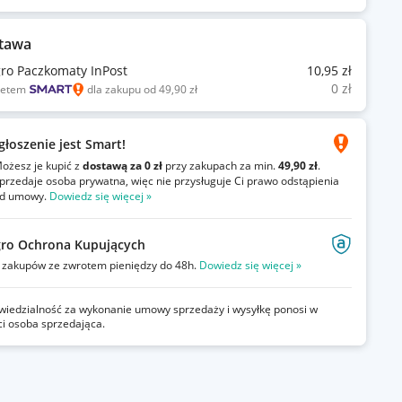
tawa
gro Paczkomaty InPost
10
,95
zł
0
zł
ietem
dla zakupu od 49,90 zł
głoszenie jest Smart!
ożesz je kupić z
dostawą za 0 zł
przy zakupach za min.
49,90 zł
.
przedaje osoba prywatna, więc nie przysługuje Ci prawo odstąpienia
d umowy.
Dowiedz się więcej »
gro Ochrona Kupujących
zakupów ze zwrotem pieniędzy do 48h.
Dowiedz się więcej »
iedzialność za wykonanie umowy sprzedaży i wysyłkę ponosi w
ci osoba sprzedająca.