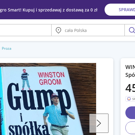
SPRAW
egro Smart! Kupuj i sprzedawaj z dostawą za 0 zł
Miasto
szu
Proza
WIN
Spó
4
S