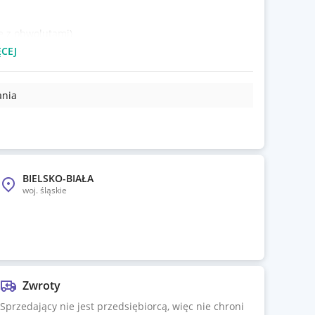
 z obwolutami)
CEJ
+db;
ania
+db;
BIELSKO-BIAŁA
woj.
śląskie
Zwroty
Sprzedający nie jest przedsiębiorcą, więc nie chroni