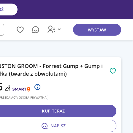
DŹ
WYSTAW
kaj
STON GROOM - Forrest Gump + Gump i
łka (twarde z obwolutami)
Obserwuj
5
zł
PRZEDAJĄCY: OSOBA PRYWATNA
KUP TERAZ
NAPISZ