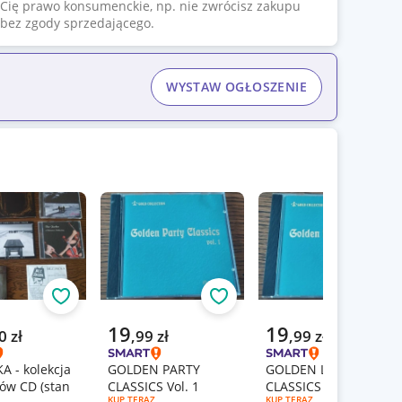
Cię prawo konsumenckie, np. nie zwrócisz zakupu
bez zgody sprzedającego.
WYSTAW OGŁOSZENIE
Obserwuj
Obserwuj
Obs
a cena
Aktualna cena
Aktualna cena
19
19
0
zł
,
99
zł
,
99
zł
A - kolekcja
GOLDEN PARTY
GOLDEN LOVE
ów CD (stan
CLASSICS Vol. 1
CLASSICS Vol. 1
RODZAJ OFERTY:
KUP TERAZ
RODZAJ OFERTY:
KUP TERAZ