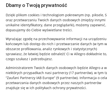
Dbamy o Twoją prywatność
Dzięki plikom cookies i technologiom pokrewnym
(np. piksele, 
oraz przetwarzaniu Twoich danych osobowych
(między innymi
unikalne identyfikatory, dane przeglądarki)
, możemy zapewnić, 
dopasujemy do Ciebie wyświetlane treści.
Wyrażając zgodę na przechowywanie informacji na urządzeniu
końcowym lub dostęp do nich i przetwarzanie danych (w tym w
obszarze profilowania, analiz rynkowych i statystycznych)
sprawiasz, że łatwiej będzie odnaleźć Ci w Allegro dokładnie to,
czego szukasz i potrzebujesz.
Przydatne informacje
Informacje p
Administratorem Twoich danych osobowych będzie Allegro a w
Jak to działa
Regulamin
niektórych przypadkach nasi partnerzy (
17
partnerów
), w tym t
“Zaufani Partnerzy IAB Europe” (
9
partnerów
). Informacja o cel
Napisz do nas
Polityka plików
przetwarzania danych osobowych przez naszych partnerów
Allegro Gadane dla sprzedających
Ustawienia plik
znajduje się w ich politykach ochrony prywatności.
Allegro Gadane dla kupujących
Udostępnianie l
Mapa miejscowości
Informacje dla