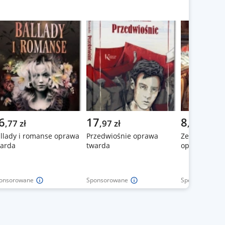
6
17
8
,
77
zł
,
97
zł
,
97
zł
llady i romanse oprawa
Przedwiośnie oprawa
Zemsta z op
arda
twarda
oprawa twar
onsorowane
Sponsorowane
Sponsorowane