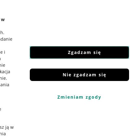
e w
ch
.
adanie
e i
Zgadzam się
h
nie
ikacja
Nie zgadzam się
nie
.
iania
Zmieniam zgody
e
sz ją w
nia