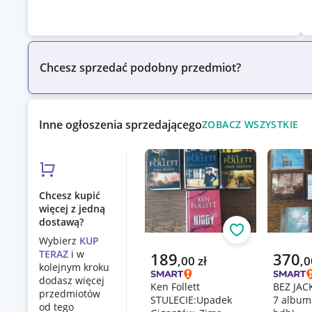
Chcesz sprzedać podobny przedmiot?
Inne ogłoszenia sprzedającego
ZOBACZ WSZYSTKIE
Chcesz kupić
więcej z jedną
dostawą?
Obserwuj
Wybierz
KUP
TERAZ
i w
Aktualna cena
Aktualn
189
370
,
00
zł
,
0
kolejnym kroku
dodasz więcej
Ken Follett
BEZ JACK
przedmiotów
STULECIE:Upadek
7 album
od tego