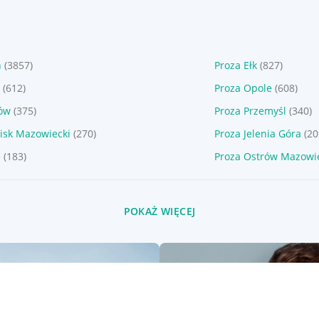
n
(3857)
Proza Ełk
(827)
(612)
Proza Opole
(608)
łów
(375)
Proza Przemyśl
(340)
isk Mazowiecki
(270)
Proza Jelenia Góra
(20
z
(183)
Proza Ostrów Mazowi
POKAŻ WIĘCEJ