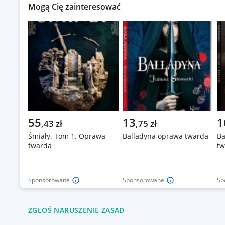
Mogą Cię zainteresować
55
13
1
,
43
zł
,
75
zł
Śmiały. Tom 1. Oprawa
Balladyna oprawa twarda
Ba
twarda
tw
Sponsorowane
Sponsorowane
Sp
ZGŁOŚ NARUSZENIE ZASAD