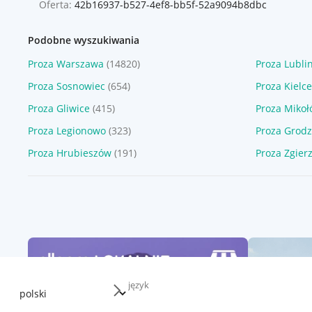
Oferta:
42b16937-b527-4ef8-bb5f-52a9094b8dbc
Podobne wyszukiwania
Proza Warszawa
(14820)
Proza Lubli
Proza Sosnowiec
(654)
Proza Kielce
Proza Gliwice
(415)
Proza Miko
Proza Legionowo
(323)
Proza Grodz
Proza Hrubieszów
(191)
Proza Zgier
język