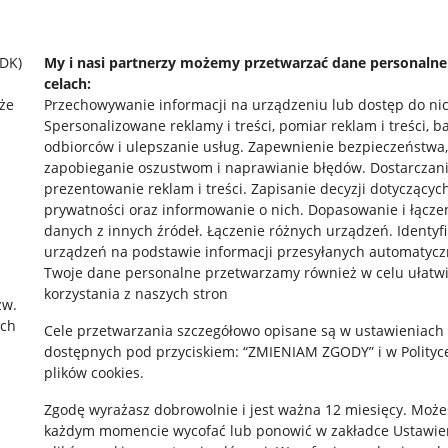
SDK)
My i nasi partnerzy możemy przetwarzać dane personaln
celach:
że
Przechowywanie informacji na urządzeniu lub dostęp do ni
Spersonalizowane reklamy i treści, pomiar reklam i treści, b
odbiorców i ulepszanie usług
.
Zapewnienie bezpieczeństwa,
zapobieganie oszustwom i naprawianie błędów
.
Dostarczani
prezentowanie reklam i treści
.
Zapisanie decyzji dotyczącyc
prywatności oraz informowanie o nich
.
Dopasowanie i łącze
danych z innych źródeł
.
Łączenie różnych urządzeń
.
Identyf
rawne
Pobierz aplikację
urządzeń na podstawie informacji przesyłanych automatycz
Twoje dane personalne przetwarzamy również w celu ułatw
korzystania z naszych stron
zw.
ach
 "cookies"
Cele przetwarzania szczegółowo opisane są w ustawieniach
dostępnych pod przyciskiem: “ZMIENIAM ZGODY” i w Polityc
ów "cookies"
plików cookies.
okalizacji
Zgodę wyrażasz dobrowolnie i jest ważna 12 miesięcy. Może
każdym momencie wycofać lub ponowić w zakładce
Ustawie
 Aktu o Usługach Cyfrowych