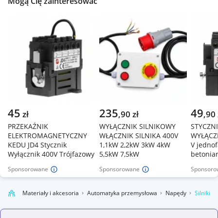
Mogą Cię zainteresować
45
235
49
zł
,
90
zł
,
90
PRZEKAŹNIK
WYŁĄCZNIK SILNIKOWY
STYCZNI
ELEKTROMAGNETYCZNY
WŁĄCZNIK SILNIKA 400V
WYŁĄCZN
KEDU JD4 Stycznik
1,1kW 2,2kW 3kW 4kW
V jedno
Wyłącznik 400V Trójfazowy
5,5kW 7,5kW
betoniar
Sponsorowane
Sponsorowane
Sponsoro
emysł
Materiały i akcesoria
Automatyka przemysłowa
Napędy
Silniki