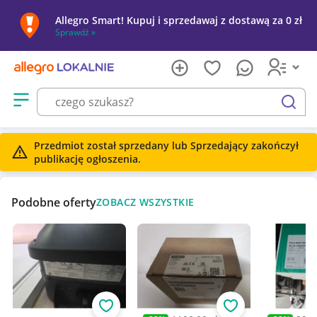
Allegro Smart! Kupuj i sprzedawaj z dostawą za 0 zł
Sprawdź »
Otwórz menu z kategoriami
szukaj
Przedmiot został sprzedany lub Sprzedający zakończył
publikację ogłoszenia.
Podobne oferty
ZOBACZ WSZYSTKIE
Obserwuj
Obserwuj