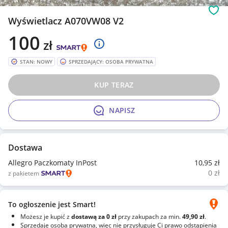
Obs
Wyświetlacz A070VW08 V2
100
zł
STAN: NOWY
SPRZEDAJĄCY: OSOBA PRYWATNA
KUP TERAZ
NAPISZ
Dostawa
Allegro Paczkomaty InPost
10
,95
zł
0
zł
z pakietem
To ogłoszenie jest Smart!
Możesz je kupić z
dostawą za 0 zł
przy zakupach za min.
49,90 zł
.
Sprzedaje osoba prywatna, więc nie przysługuje Ci prawo odstąpienia