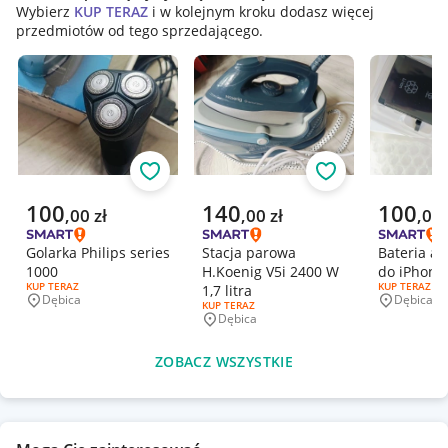
Wybierz
KUP TERAZ
i w kolejnym kroku dodasz więcej
przedmiotów od tego sprzedającego.
Obserwuj
Obserwuj
Aktualna cena
Aktualna cena
Aktualna 
100
140
100
,
00
zł
,
00
zł
,
00
Golarka Philips series
Stacja parowa
Bateria a
1000
H.Koenig V5i 2400 W
do iPhone
RODZAJ OFERTY:
KUP TERAZ
RODZAJ OFERT
KUP TERAZ
1,7 litra
Dębica
Dębica
Miejscowość
Miejscowo
RODZAJ OFERTY:
KUP TERAZ
Dębica
Miejscowość
ZOBACZ WSZYSTKIE