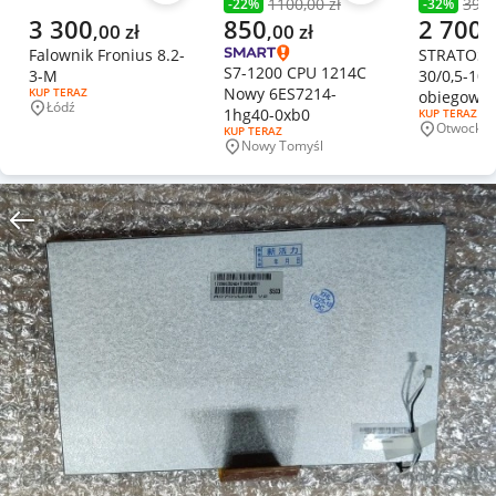
1100,00 zł
3999
-
22
%
-
32
%
Poprzednia cena
Poprzedni
Aktualna cena
Aktualna cena
Aktualna 
3 300
850
2 700
,
00
zł
,
00
zł
,
Falownik Fronius 8.2-
STRATOS
S7-1200 CPU 1214C
3-M
30/0,5-10 
Nowy 6ES7214-
RODZAJ OFERTY:
KUP TERAZ
obiegowa
Łódź
1hg40-0xb0
Miejscowość
RODZAJ OFERT
KUP TERAZ
30/0,5-10 
Otwock
RODZAJ OFERTY:
KUP TERAZ
Miejscowo
2186191
Nowy Tomyśl
Miejscowość