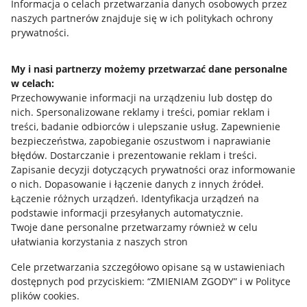
Przydatne informacje
Informacja o celach przetwarzania danych osobowych przez
naszych partnerów znajduje się w ich politykach ochrony
prywatności.
Jak to działa
Napisz do nas
My i nasi partnerzy możemy przetwarzać dane personalne
Allegro Gadane dla sprzedających
w celach:
Przechowywanie informacji na urządzeniu lub dostęp do
Allegro Gadane dla kupujących
nich
.
Spersonalizowane reklamy i treści, pomiar reklam i
treści, badanie odbiorców i ulepszanie usług
.
Zapewnienie
Mapa miejscowości
bezpieczeństwa, zapobieganie oszustwom i naprawianie
błędów
.
Dostarczanie i prezentowanie reklam i treści
.
Informacje prawne
Zapisanie decyzji dotyczących prywatności oraz informowanie
o nich
.
Dopasowanie i łączenie danych z innych źródeł
.
Regulamin
Łączenie różnych urządzeń
.
Identyfikacja urządzeń na
podstawie informacji przesyłanych automatycznie
.
Polityka plików "cookies"
Twoje dane personalne przetwarzamy również w celu
ułatwiania korzystania z naszych stron
Ustawienia plików "cookies"
Cele przetwarzania szczegółowo opisane są w ustawieniach
Udostępnianie lokalizacji
dostępnych pod przyciskiem: “ZMIENIAM ZGODY” i w Polityce
Informacje dla Aktu o Usługach Cyfrowych
plików cookies.