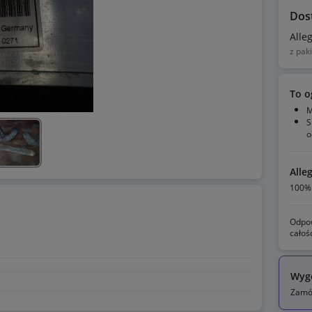
Dos
Alle
z pak
To o
M
S
o
Alle
100% 
Odpow
całoś
Wyg
Zamów