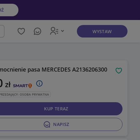
DŹ
WYSTAW
kaj
ocnienie pasa MERCEDES A2136206300
Obserwuj
0
zł
PRZEDAJĄCY: OSOBA PRYWATNA
KUP TERAZ
NAPISZ