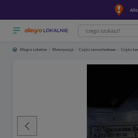
All
Otwórz menu z kategoriami
Allegro Lokalnie
Motoryzacja
Części samochodowe
Części ka