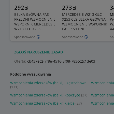
292
273
3
zł
zł
BELKA GŁÓWNA PAS
MERCEDES E W213 GLC
ME
PRZEDNI WZMOCNIENIE
X253 CLS BELKA GŁÓWNA
W4
WSPORNIK MERCEDES E
WZMOCNIENIE WSPORNIK
W
W213 GLC X253
PAS PRZEDNI
A
Sponsorowane
Sponsorowane
Sp
ZGŁOŚ NARUSZENIE ZASAD
Oferta:
cb437ec2-7f8e-4516-8f08-783cc2c1de03
Podobne wyszukiwania
Wzmocnienia zderzaków (belki) Częstochowa
Wzmocnienia 
(171)
Wzmocnienia zderzaków (belki) Ropczyce
(37)
Wzmocnienia 
Wzmocnienia zderzaków (belki) Kielce
(27)
Wzmocnienia 