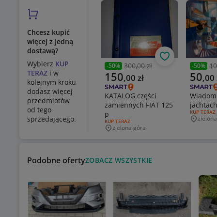
Chcesz kupić
więcej z jedną
dostawą?
Obserwuj
Wybierz
KUP
300,00 zł
10
-
50
%
-
50
%
Poprzednia cena
Poprzed
TERAZ
i w
Aktualna cena
Aktualn
150
50
,
00
zł
,
00
kolejnym kroku
dodasz więcej
KATALOG części
Wiadomo
przedmiotów
zamiennych FIAT 125
jachtac
od tego
RODZAJ OF
KUP TERAZ
p
sprzedającego.
zielon
Miejsco
RODZAJ OFERTY:
KUP TERAZ
zielona góra
Miejscowość
Podobne oferty
ZOBACZ WSZYSTKIE