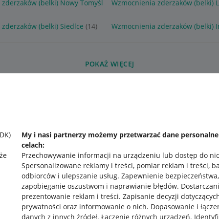
zderzaków (belki) Nowy Tomyśl
Wzmocnienia zderzaków (belki) 
zderzaków (belki) Siedlce
(14)
Wzmocnienia zderzaków (belki) 
POKAŻ WIĘCEJ
SDK)
My i nasi partnerzy możemy przetwarzać dane personaln
celach:
że
Przechowywanie informacji na urządzeniu lub dostęp do ni
Spersonalizowane reklamy i treści, pomiar reklam i treści, b
odbiorców i ulepszanie usług
.
Zapewnienie bezpieczeństwa,
zapobieganie oszustwom i naprawianie błędów
.
Dostarczani
prezentowanie reklam i treści
.
Zapisanie decyzji dotyczącyc
prywatności oraz informowanie o nich
.
Dopasowanie i łącze
danych z innych źródeł
.
Łączenie różnych urządzeń
.
Identyf