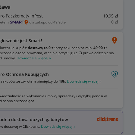
tawa
gro Paczkomaty InPost
10
,95
zł
0
zł
ietem
dla zakupu od 49,90 zł
głoszenie jest Smart!
ożesz je kupić z
dostawą za 0 zł
przy zakupach za min.
49,90 zł
.
przedaje osoba prywatna, więc nie przysługuje Ci prawo odstąpienia
d umowy.
Dowiedz się więcej »
gro Ochrona Kupujących
zakupów ze zwrotem pieniędzy do 48h.
Dowiedz się więcej »
iedzialność za wykonanie umowy sprzedaży i wysyłkę ponosi w
ci osoba sprzedająca.
odna dostawa dużych gabarytów
 dostawę w Clicktrans.
Dowiedz się więcej »