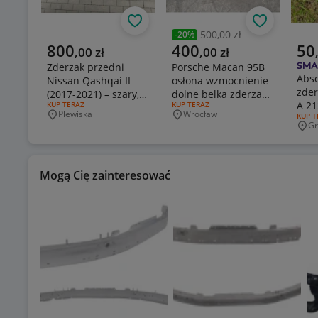
Obserwuj
Obserwuj
500,00 zł
-
20
%
Poprzednia cena
Aktualna cena
Aktualna cena
Aktu
800
400
50
,
00
zł
,
00
zł
Zderzak przedni
Porsche Macan 95B
Abso
Nissan Qashqai II
osłona wzmocnienie
zder
(2017-2021) – szary,
dolne belka zderzaka
A 21
RODZAJ OFERTY:
KUP TERAZ
RODZAJ OFERTY:
KUP TERAZ
stan bdb
przod 95B805241B
Plewiska
Wrocław
RODZA
KUP T
Miejscowość
Miejscowość
Gr
Mie
Mogą Cię zainteresować