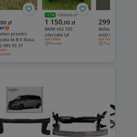
Obserwuj
Obserwuj
1300,00 zł
-
11
%
Poprzednia cena
alna cena
Aktualna cena
Aktualna cena
1 150
299
,
00
zł
,
00
zł
,
00
zł
BMW e92 335
Belka tyl tylna volv
rber przedni
zderzaka tył
xc60 s60 II
zaka M-B E-klasa
RODZAJ OFERTY:
KUP TERAZ
RODZAJ OFERTY:
KUP TERAZ
Poznań
Tryszczyn
2 885 05 37
Miejscowość
Miejscowość
J OFERTY:
ERAZ
omnik
jscowość