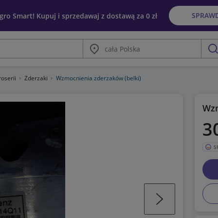
SPRAW
egro Smart! Kupuj i sprzedawaj z dostawą za 0 zł
Miasto
szu
roserii
Zderzaki
Wzmocnienia zderzaków (belki)
Wzm
3
S