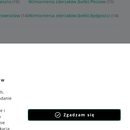
Leszno
(16)
Wzmocnienia zderzaków (belki) Pleszew
(15)
Inowrocław
(14)
Wzmocnienia zderzaków (belki) Bydgoszcz
(14)
e w
ch
.
adanie
e i
Zgadzam się
h
nie
ikacja