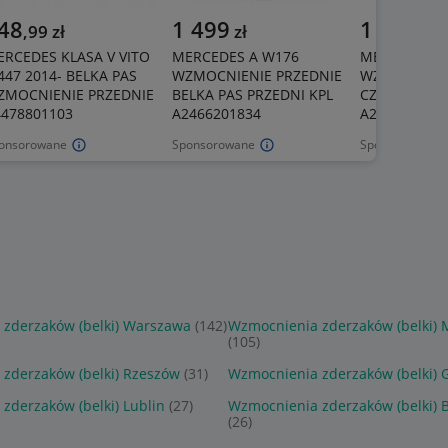
48
1 499
1 499
,
99
zł
zł
zł
RCEDES KLASA V VITO
MERCEDES A W176
MERCEDES E
47 2014- BELKA PAS
WZMOCNIENIE PRZEDNIE
WZMOCNIENI
ZMOCNIENIE PRZEDNIE
BELKA PAS PRZEDNI KPL
CZOŁOWE PA
4478801103
A2466201834
A204620583
onsorowane
Sponsorowane
Sponsorowane
zderzaków (belki) Warszawa
(142)
Wzmocnienia zderzaków (belki)
(105)
zderzaków (belki) Rzeszów
(31)
Wzmocnienia zderzaków (belki) 
zderzaków (belki) Lublin
(27)
Wzmocnienia zderzaków (belki) B
(26)