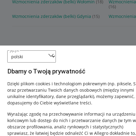
Wzmocnienia zderzaków (belki) Wołomin
(18)
Wzmocnienia 
(16)
Wzmocnienia zderzaków (belki) Gdynia
(15)
Wzmocnienia 
język
Dbamy o Twoją prywatność
Dzięki plikom cookies i technologiom pokrewnym
(np. piksele, 
oraz przetwarzaniu Twoich danych osobowych
(między innymi
unikalne identyfikatory, dane przeglądarki)
, możemy zapewnić, 
dopasujemy do Ciebie wyświetlane treści.
Wyrażając zgodę na przechowywanie informacji na urządzeniu
końcowym lub dostęp do nich i przetwarzanie danych (w tym w
obszarze profilowania, analiz rynkowych i statystycznych)
sprawiasz, że łatwiej będzie odnaleźć Ci w Allegro dokładnie to,