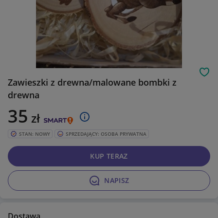
Obs
Zawieszki z drewna/malowane bombki z
drewna
35
zł
STAN: NOWY
SPRZEDAJĄCY: OSOBA PRYWATNA
KUP TERAZ
NAPISZ
Dostawa