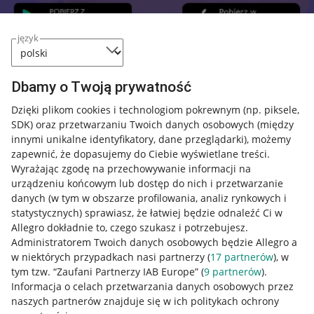
język
Dbamy o Twoją prywatność
Przydatne informacje
Dzięki plikom cookies i technologiom pokrewnym
(np. piksele,
Jak to działa
SDK)
oraz przetwarzaniu Twoich danych osobowych
(między
innymi unikalne identyfikatory, dane przeglądarki)
, możemy
Napisz do nas
zapewnić, że dopasujemy do Ciebie wyświetlane treści.
Allegro Gadane dla sprzedających
Wyrażając zgodę na przechowywanie informacji na
urządzeniu końcowym lub dostęp do nich i przetwarzanie
Allegro Gadane dla kupujących
danych (w tym w obszarze profilowania, analiz rynkowych i
statystycznych) sprawiasz, że łatwiej będzie odnaleźć Ci w
Mapa miejscowości
Allegro dokładnie to, czego szukasz i potrzebujesz.
Administratorem Twoich danych osobowych będzie Allegro a
Informacje prawne
w niektórych przypadkach nasi partnerzy (
17
partnerów
), w
tym tzw. “Zaufani Partnerzy IAB Europe” (
9
partnerów
).
Regulamin
Informacja o celach przetwarzania danych osobowych przez
naszych partnerów znajduje się w ich politykach ochrony
Polityka plików "cookies"