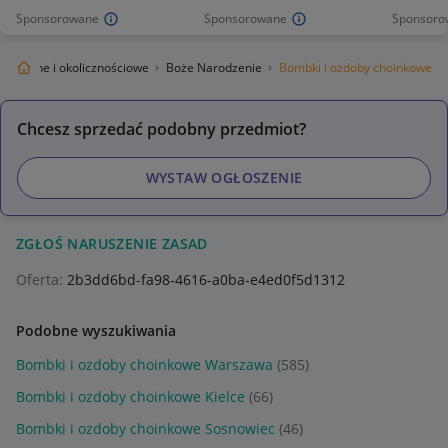
Sponsorowane
Sponsorowane
Sponsoro
iąteczne i okolicznościowe
Boże Narodzenie
Bombki i ozdoby choinkowe
Chcesz sprzedać podobny przedmiot?
WYSTAW OGŁOSZENIE
ZGŁOŚ NARUSZENIE ZASAD
Oferta:
2b3dd6bd-fa98-4616-a0ba-e4ed0f5d1312
Podobne wyszukiwania
Bombki i ozdoby choinkowe Warszawa
(585)
Bombki i ozdoby choinkowe Kielce
(66)
Bombki i ozdoby choinkowe Sosnowiec
(46)