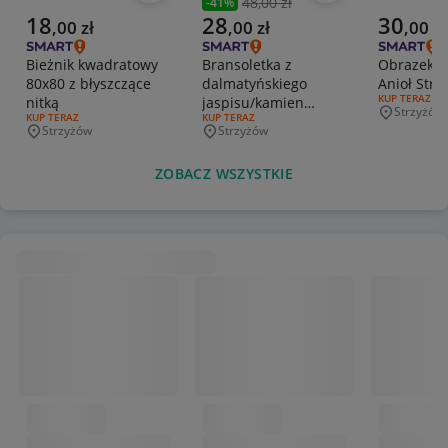
48,00 zł
-
41
%
Poprzednia cena
Aktualna cena
Aktualna cena
Aktualna 
18
28
30
,
00
zł
,
00
zł
,
00
zł
Bieżnik kwadratowy
Bransoletka z
Obrazek n
80x80 z błyszczące
dalmatyńskiego
Anioł Stró
RODZAJ OFERT
KUP TERAZ
nitką
jaspisu/kamien
Strzyżów
Miejscowo
RODZAJ OFERTY:
KUP TERAZ
RODZAJ OFERTY:
KUP TERAZ
wulkaniczny
Strzyżów
Strzyżów
Miejscowość
Miejscowość
ZOBACZ WSZYSTKIE