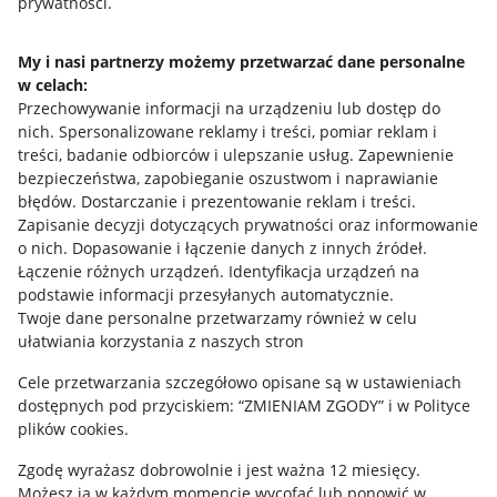
prywatności.
Ustawienia plików "cookies"
My i nasi partnerzy możemy przetwarzać dane personalne
Udostępnianie lokalizacji
w celach:
Przechowywanie informacji na urządzeniu lub dostęp do
Informacje dla Aktu o Usługach Cyfrowych
nich
.
Spersonalizowane reklamy i treści, pomiar reklam i
treści, badanie odbiorców i ulepszanie usług
.
Zapewnienie
Pobierz aplikację
bezpieczeństwa, zapobieganie oszustwom i naprawianie
błędów
.
Dostarczanie i prezentowanie reklam i treści
.
Zapisanie decyzji dotyczących prywatności oraz informowanie
o nich
.
Dopasowanie i łączenie danych z innych źródeł
.
Łączenie różnych urządzeń
.
Identyfikacja urządzeń na
podstawie informacji przesyłanych automatycznie
.
Twoje dane personalne przetwarzamy również w celu
ułatwiania korzystania z naszych stron
Cele przetwarzania szczegółowo opisane są w ustawieniach
dostępnych pod przyciskiem: “ZMIENIAM ZGODY” i w Polityce
plików cookies.
Korzystanie z serwisu oznacza akceptację
regulaminu
.
Zgodę wyrażasz dobrowolnie i jest ważna 12 miesięcy.
Możesz ją w każdym momencie wycofać lub ponowić w