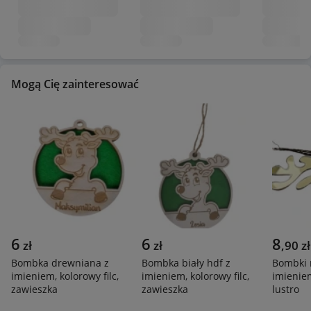
Mogą Cię zainteresować
6
6
8
zł
zł
,
90
zł
Bombka drewniana z
Bombka biały hdf z
Bombki r
imieniem, kolorowy filc,
imieniem, kolorowy filc,
imienie
zawieszka
zawieszka
lustro