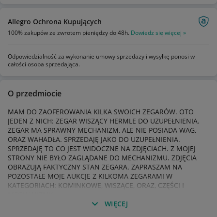
Allegro Ochrona Kupujących
100% zakupów ze zwrotem pieniędzy do 48h.
Dowiedz się więcej »
Odpowiedzialność za wykonanie umowy sprzedaży i wysyłkę ponosi w
całości osoba sprzedająca.
O przedmiocie
MAM DO ZAOFEROWANIA KILKA SWOICH ZEGARÓW. OTO
JEDEN Z NICH: ZEGAR WISZĄCY HERMLE DO UZUPEŁNIENIA.
ZEGAR MA SPRAWNY MECHANIZM, ALE NIE POSIADA WAG,
ORAZ WAHADŁA. SPRZEDAJĘ JAKO DO UZUPEŁNIENIA.
SPRZEDAJĘ TO CO JEST WIDOCZNE NA ZDJĘCIACH. Z MOJEJ
STRONY NIE BYŁO ZAGLĄDANE DO MECHANIZMU. ZDJĘCIA
OBRAZUJĄ FAKTYCZNY STAN ZEGARA. ZAPRASZAM NA
POZOSTAŁE MOJE AUKCJE Z KILKOMA ZEGARAMI W
KATEGORIACH: KOMINKOWE, WISZĄCE, ORAZ, CZĘŚCI I
MECHANIZMY.
WIĘCEJ
WYMIARY: