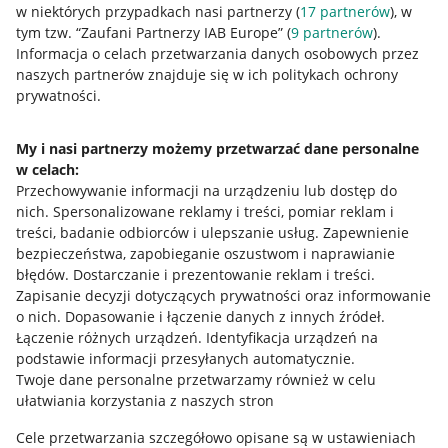
w niektórych przypadkach nasi partnerzy (
17
partnerów
), w
tym tzw. “Zaufani Partnerzy IAB Europe” (
9
partnerów
).
Przydatne informacje
Informacja o celach przetwarzania danych osobowych przez
naszych partnerów znajduje się w ich politykach ochrony
prywatności.
Jak to działa
Napisz do nas
My i nasi partnerzy możemy przetwarzać dane personalne
Allegro Gadane dla sprzedających
w celach:
Przechowywanie informacji na urządzeniu lub dostęp do
Allegro Gadane dla kupujących
nich
.
Spersonalizowane reklamy i treści, pomiar reklam i
treści, badanie odbiorców i ulepszanie usług
.
Zapewnienie
Mapa miejscowości
bezpieczeństwa, zapobieganie oszustwom i naprawianie
błędów
.
Dostarczanie i prezentowanie reklam i treści
.
Informacje prawne
Zapisanie decyzji dotyczących prywatności oraz informowanie
o nich
.
Dopasowanie i łączenie danych z innych źródeł
.
Regulamin
Łączenie różnych urządzeń
.
Identyfikacja urządzeń na
podstawie informacji przesyłanych automatycznie
.
Polityka plików "cookies"
Twoje dane personalne przetwarzamy również w celu
ułatwiania korzystania z naszych stron
Ustawienia plików "cookies"
Cele przetwarzania szczegółowo opisane są w ustawieniach
Udostępnianie lokalizacji