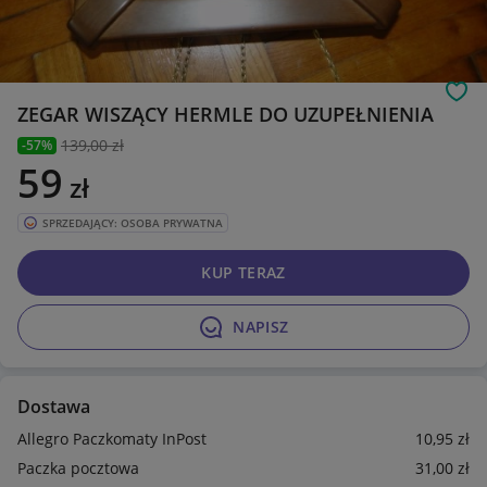
Obs
ZEGAR WISZĄCY HERMLE DO UZUPEŁNIENIA
139
,00 zł
-57%
59
zł
SPRZEDAJĄCY: OSOBA PRYWATNA
KUP TERAZ
NAPISZ
Dostawa
Allegro Paczkomaty InPost
10
,95
zł
Paczka pocztowa
31
,00
zł