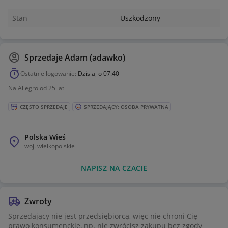
ŚREDNICA TARCZY OK. 20,5 CM. KWADRAT 28X28 CM.
Stan
Uszkodzony
GŁĘBOKOŚĆ OK. 10,5 CM. ZEGAR PO ZAKUPIE NIE PODLEGA
ZWROTOWI. ZEGAR DO WYSYŁKI BARDZO BEZPIECZNIE
ZAPAKOWANY. ZAPRASZAM DO ZAKUPU.
Sprzedaje
Adam (adawko)
Ostatnie logowanie:
Dzisiaj o 07:40
Na Allegro od 25 lat
CZĘSTO SPRZEDAJE
SPRZEDAJĄCY: OSOBA PRYWATNA
Polska Wieś
woj.
wielkopolskie
NAPISZ NA CZACIE
Zwroty
Sprzedający nie jest przedsiębiorcą, więc nie chroni Cię
prawo konsumenckie, np. nie zwrócisz zakupu bez zgody