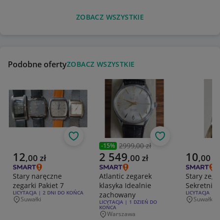
ZOBACZ WSZYSTKIE
Podobne oferty
ZOBACZ WSZYSTKIE
Obserwuj
Obserwuj
2999,00 zł
-
15
%
Poprzednia cena
Aktualna cena
Aktualna cena
Aktualna 
12
2 549
10
,
00
zł
,
00
zł
,
00
zł
Stary naręczne
Atlantic zegarek
Stary zega
zegarki Pakiet 7
klasyka Idealnie
Sekretnik 
RODZAJ OFERTY:
LICYTACJA | 2 DNI DO KOŃCA
RODZAJ OFERT
LICYTACJA | 
zachowany
Suwałki
Suwałki
Miejscowość
Miejscowo
RODZAJ OFERTY:
LICYTACJA | 1 DZIEŃ DO
KOŃCA
Warszawa
Miejscowość