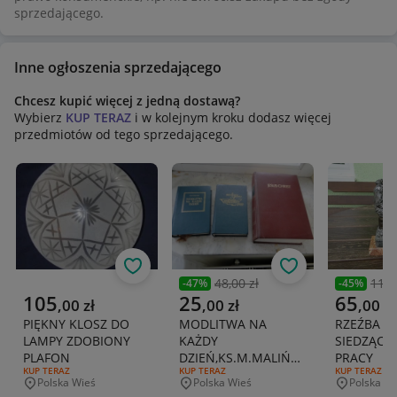
sprzedającego.
Inne ogłoszenia sprzedającego
Chcesz kupić więcej z jedną dostawą?
Wybierz
KUP TERAZ
i w kolejnym kroku dodasz więcej
przedmiotów od tego sprzedającego.
Obserwuj
Obserwuj
48,00 zł
119,
-
47
%
-
45
%
Poprzednia cena
Poprzedni
Aktualna cena
Aktualna cena
Aktualna 
105
25
65
,
00
zł
,
00
zł
,
00
zł
PIĘKNY KLOSZ DO
MODLITWA NA
RZEŹBA H
LAMPY ZDOBIONY
KAŻDY
SIEDZĄCY 
PLAFON
DZIEŃ,KS.M.MALIŃSKI,SŁUŻMY
PRACY
RODZAJ OFERTY:
KUP TERAZ
RODZAJ OFERTY:
KUP TERAZ
RODZAJ OFERT
KUP TERAZ
BOGU,JESUS
Polska Wieś
Polska Wieś
Polska Wi
Miejscowość
Miejscowość
Miejscowo
CHRIST,3SZT.