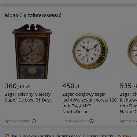
Mogą Cię zainteresować
360
450
535
,
90
zł
zł
zł
Zegar ścienny Majesty
Zegar okrętowy zegar
Zegar o
Super De Luxe 31 Days
jachtowy zegar morski 120
jachtow
mm Flagi MKS
mm Flag
NauticDecor
NauticD
Sponsorowane
Sponsorowane
Sponsoro
ro Lokalnie
Kolekcje i sztuka
Design i Antyki
Zegary, zegarki
Wiszące