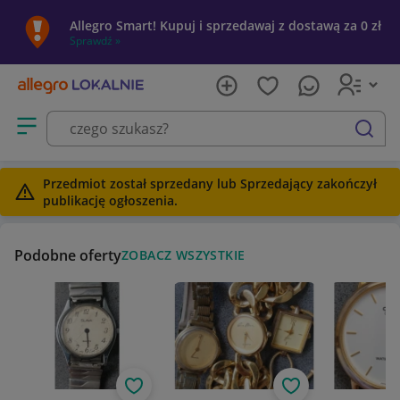
Allegro Smart! Kupuj i sprzedawaj z dostawą za 0 zł
Sprawdź »
Otwórz menu z kategoriami
szukaj
Przedmiot został sprzedany lub Sprzedający zakończył
publikację ogłoszenia.
Podobne oferty
ZOBACZ WSZYSTKIE
Obserwuj
Obserwuj