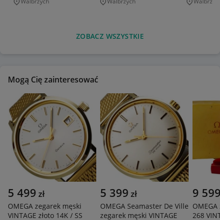
Walbrzych
Walbrzych
Walbrzyc
Miejscowość
Miejscowość
Miejscowo
ZOBACZ WSZYSTKIE
Mogą Cię zainteresować
5 499
5 399
9 59
zł
zł
OMEGA zegarek męski
OMEGA Seamaster De Ville
OMEGA z
VINTAGE złoto 14K / SS
zegarek męski VINTAGE
268 VIN