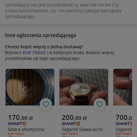
Sprzedający nie jest przedsiębiorcą, więc nie chroni Cię
prawo konsumenckie, np. nie zwrócisz zakupu bez zgody
sprzedającego.
Inne ogłoszenia sprzedającego
Chcesz kupić więcej z jedną dostawą?
Wybierz
KUP TERAZ
i w kolejnym kroku dodasz więcej
przedmiotów od tego sprzedającego.
Obserwuj
Obserwuj
Aktualna cena
Aktualna cena
Aktualna 
170
200
700
,
00
zł
,
00
zł
,
00
Gitara akustyczna
Zegarek Slawa au10
Zegarek At
RODZAJ OFERTY:
KUP TERAZ
RODZAJ OFERTY:
KUP TERAZ
RODZAJ OFERT
KUP TERAZ