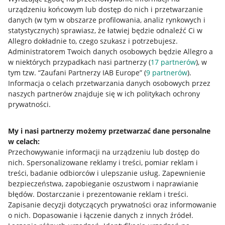
urządzeniu końcowym lub dostęp do nich i przetwarzanie
danych (w tym w obszarze profilowania, analiz rynkowych i
statystycznych) sprawiasz, że łatwiej będzie odnaleźć Ci w
Allegro dokładnie to, czego szukasz i potrzebujesz.
Administratorem Twoich danych osobowych będzie Allegro a
w niektórych przypadkach nasi partnerzy (
17
partnerów
), w
tym tzw. “Zaufani Partnerzy IAB Europe” (
9
partnerów
).
Przydatne informacje
Informacja o celach przetwarzania danych osobowych przez
naszych partnerów znajduje się w ich politykach ochrony
prywatności.
Jak to działa
Napisz do nas
My i nasi partnerzy możemy przetwarzać dane personalne
Allegro Gadane dla sprzedających
w celach:
Przechowywanie informacji na urządzeniu lub dostęp do
Allegro Gadane dla kupujących
nich
.
Spersonalizowane reklamy i treści, pomiar reklam i
treści, badanie odbiorców i ulepszanie usług
.
Zapewnienie
Mapa miejscowości
bezpieczeństwa, zapobieganie oszustwom i naprawianie
błędów
.
Dostarczanie i prezentowanie reklam i treści
.
Informacje prawne
Zapisanie decyzji dotyczących prywatności oraz informowanie
o nich
.
Dopasowanie i łączenie danych z innych źródeł
.
Regulamin