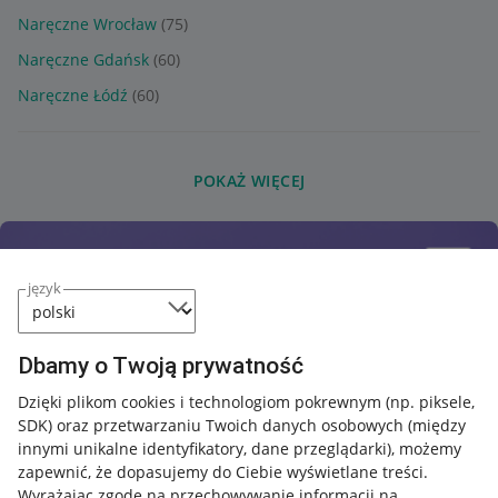
Naręczne Wrocław
(75)
Naręczne Gdańsk
(60)
Naręczne Łódź
(60)
POKAŻ WIĘCEJ
język
Dbamy o Twoją prywatność
Dzięki plikom cookies i technologiom pokrewnym
(np. piksele,
SDK)
oraz przetwarzaniu Twoich danych osobowych
(między
innymi unikalne identyfikatory, dane przeglądarki)
, możemy
zapewnić, że dopasujemy do Ciebie wyświetlane treści.
Wyrażając zgodę na przechowywanie informacji na