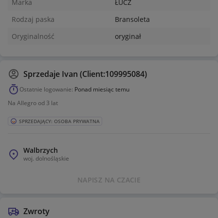
Marka
ŁUCZ
Rodzaj paska
Bransoleta
Oryginalność
oryginał
Sprzedaje
Ivan (Client:109995084)
Ostatnie logowanie:
Ponad miesiąc temu
Na Allegro od 3 lat
SPRZEDAJĄCY: OSOBA PRYWATNA
Walbrzych
woj.
dolnośląskie
NAPISZ NA CZACIE
Zwroty