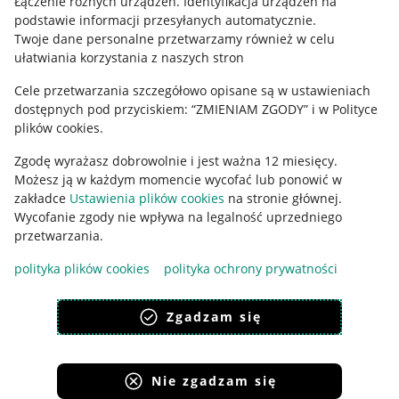
Łączenie różnych urządzeń
.
Identyfikacja urządzeń na
podstawie informacji przesyłanych automatycznie
.
Polityka plików "cookies"
Twoje dane personalne przetwarzamy również w celu
ułatwiania korzystania z naszych stron
Ustawienia plików "cookies"
Cele przetwarzania szczegółowo opisane są w ustawieniach
Udostępnianie lokalizacji
dostępnych pod przyciskiem: “ZMIENIAM ZGODY” i w Polityce
Informacje dla Aktu o Usługach Cyfrowych
plików cookies.
Zgodę wyrażasz dobrowolnie i jest ważna 12 miesięcy.
Pobierz aplikację
Możesz ją w każdym momencie wycofać lub ponowić w
zakładce
Ustawienia plików cookies
na stronie głównej.
Wycofanie zgody nie wpływa na legalność uprzedniego
przetwarzania.
polityka plików cookies
polityka ochrony prywatności
Zgadzam się
Nie zgadzam się
Korzystanie z serwisu oznacza akceptację
regulaminu
.