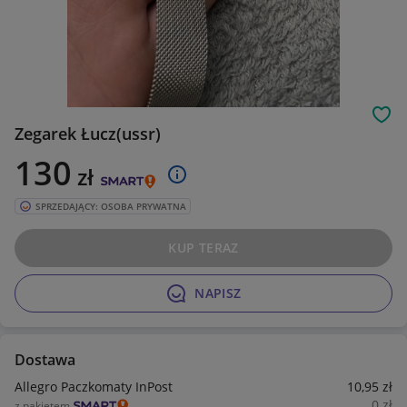
Obs
Zegarek Łucz(ussr)
130
zł
SPRZEDAJĄCY: OSOBA PRYWATNA
KUP TERAZ
NAPISZ
Dostawa
Allegro Paczkomaty InPost
10
,95
zł
0
zł
z pakietem