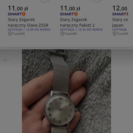
Aktualna cena
Aktualna cena
Aktualna 
11
11
12
,
00
zł
,
00
zł
,
00
zł
Stary Zegarek
Stary Zegarek
Stary zeg
naręczny Slava ZSSR
naręczny Pakiet 2
Japan
RODZAJ OFERTY:
LICYTACJA | 12:30 DO KOŃCA
RODZAJ OFERTY:
LICYTACJA | 12:32 DO KOŃCA
RODZAJ OFERT
LICYTACJA | 
Suwałki
Suwałki
Suwałki
Miejscowość
Miejscowość
Miejscowo