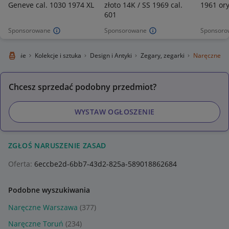
Geneve cal. 1030 1974 XL
złoto 14K / SS 1969 cal.
1961 or
601
Sponsorowane
Sponsorowane
Sponsoro
o Lokalnie
Kolekcje i sztuka
Design i Antyki
Zegary, zegarki
Naręczne
Chcesz sprzedać podobny przedmiot?
WYSTAW OGŁOSZENIE
ZGŁOŚ NARUSZENIE ZASAD
Oferta:
6eccbe2d-6bb7-43d2-825a-589018862684
Podobne wyszukiwania
Naręczne Warszawa
(377)
Naręczne Toruń
(234)