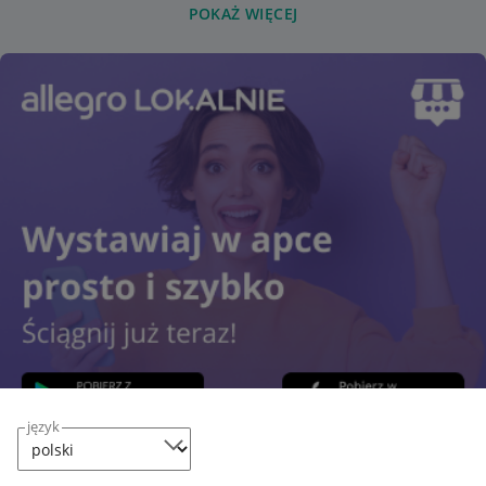
POKAŻ WIĘCEJ
język