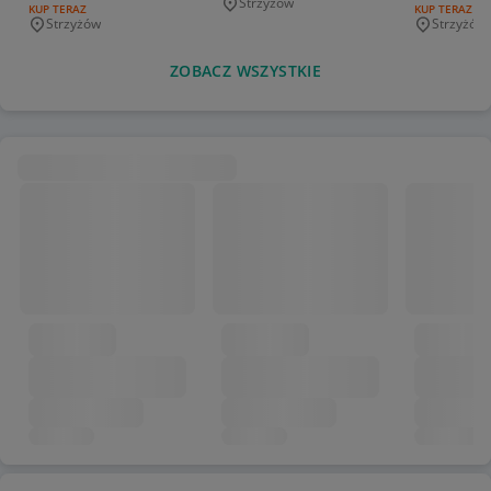
Strzyżów
Miejscowość
RODZAJ OFERTY:
KUP TERAZ
RODZAJ OFERT
KUP TERAZ
,Jumper
Strzyżów
Strzyżów
Miejscowość
Miejscowo
ZOBACZ WSZYSTKIE