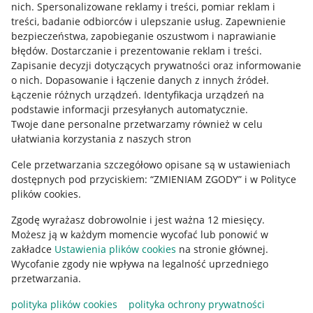
nich
.
Spersonalizowane reklamy i treści, pomiar reklam i
treści, badanie odbiorców i ulepszanie usług
.
Zapewnienie
Pobierz aplikację
bezpieczeństwa, zapobieganie oszustwom i naprawianie
błędów
.
Dostarczanie i prezentowanie reklam i treści
.
Zapisanie decyzji dotyczących prywatności oraz informowanie
o nich
.
Dopasowanie i łączenie danych z innych źródeł
.
Łączenie różnych urządzeń
.
Identyfikacja urządzeń na
podstawie informacji przesyłanych automatycznie
.
Twoje dane personalne przetwarzamy również w celu
ułatwiania korzystania z naszych stron
Cele przetwarzania szczegółowo opisane są w ustawieniach
dostępnych pod przyciskiem: “ZMIENIAM ZGODY” i w Polityce
plików cookies.
Korzystanie z serwisu oznacza akceptację
regulaminu
.
Zgodę wyrażasz dobrowolnie i jest ważna 12 miesięcy.
Możesz ją w każdym momencie wycofać lub ponowić w
zakładce
Ustawienia plików cookies
na stronie głównej.
Wycofanie zgody nie wpływa na legalność uprzedniego
przetwarzania.
polityka plików cookies
polityka ochrony prywatności