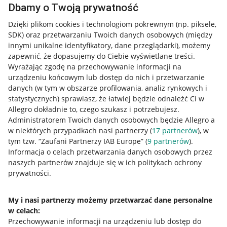
Dbamy o Twoją prywatność
Przydatne informacje
Dzięki plikom cookies i technologiom pokrewnym
(np. piksele,
Jak to działa
SDK)
oraz przetwarzaniu Twoich danych osobowych
(między
innymi unikalne identyfikatory, dane przeglądarki)
, możemy
Napisz do nas
zapewnić, że dopasujemy do Ciebie wyświetlane treści.
Allegro Gadane dla sprzedających
Wyrażając zgodę na przechowywanie informacji na
urządzeniu końcowym lub dostęp do nich i przetwarzanie
Allegro Gadane dla kupujących
danych (w tym w obszarze profilowania, analiz rynkowych i
statystycznych) sprawiasz, że łatwiej będzie odnaleźć Ci w
Mapa miejscowości
Allegro dokładnie to, czego szukasz i potrzebujesz.
Administratorem Twoich danych osobowych będzie Allegro a
Informacje prawne
w niektórych przypadkach nasi partnerzy (
17
partnerów
), w
tym tzw. “Zaufani Partnerzy IAB Europe” (
9
partnerów
).
Regulamin
Informacja o celach przetwarzania danych osobowych przez
naszych partnerów znajduje się w ich politykach ochrony
Polityka plików "cookies"
prywatności.
Ustawienia plików "cookies"
My i nasi partnerzy możemy przetwarzać dane personalne
Udostępnianie lokalizacji
w celach:
Przechowywanie informacji na urządzeniu lub dostęp do
Informacje dla Aktu o Usługach Cyfrowych