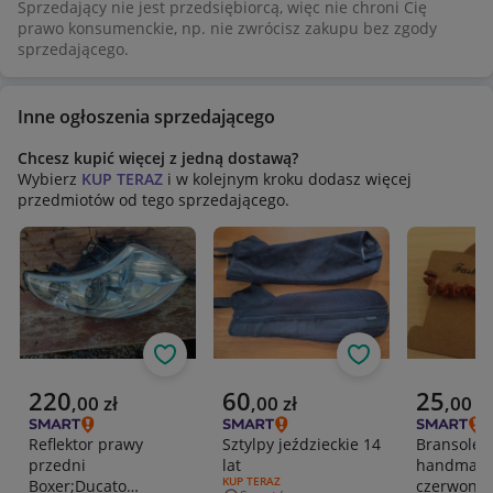
Sprzedający nie jest przedsiębiorcą, więc nie chroni Cię
prawo konsumenckie, np. nie zwrócisz zakupu bez zgody
sprzedającego.
Inne ogłoszenia sprzedającego
Chcesz kupić więcej z jedną dostawą?
Wybierz
KUP TERAZ
i w kolejnym kroku dodasz więcej
przedmiotów od tego sprzedającego.
Obserwuj
Obserwuj
Aktualna cena
Aktualna cena
Aktualna 
220
60
25
,
00
zł
,
00
zł
,
00
zł
Reflektor prawy
Sztylpy jeździeckie 14
Bransolet
przedni
lat
handmade 
RODZAJ OFERTY:
KUP TERAZ
Boxer;Ducato
czerwony