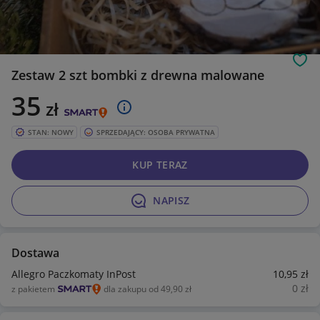
Obs
Zestaw 2 szt bombki z drewna malowane
35
zł
STAN: NOWY
SPRZEDAJĄCY: OSOBA PRYWATNA
KUP TERAZ
NAPISZ
Dostawa
Allegro Paczkomaty InPost
10
,95
zł
0
zł
z pakietem
dla zakupu od 49,90 zł