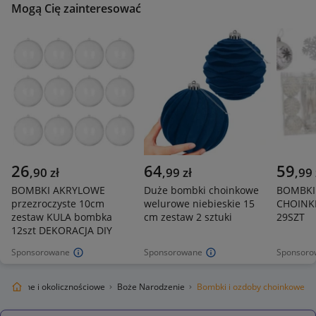
Mogą Cię zainteresować
26
64
59
,
90
zł
,
99
zł
,
99
BOMBKI AKRYLOWE
Duże bombki choinkowe
BOMBKI
przezroczyste 10cm
welurowe niebieskie 15
CHOINK
zestaw KULA bombka
cm zestaw 2 sztuki
29SZT
12szt DEKORACJA DIY
Sponsorowane
Sponsorowane
Sponsoro
iąteczne i okolicznościowe
Boże Narodzenie
Bombki i ozdoby choinkowe