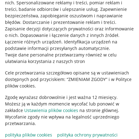
Informacje dla Aktu o Usługach Cyfrowych
nich
.
Spersonalizowane reklamy i treści, pomiar reklam i
treści, badanie odbiorców i ulepszanie usług
.
Zapewnienie
bezpieczeństwa, zapobieganie oszustwom i naprawianie
Pobierz aplikację
błędów
.
Dostarczanie i prezentowanie reklam i treści
.
Zapisanie decyzji dotyczących prywatności oraz informowanie
o nich
.
Dopasowanie i łączenie danych z innych źródeł
.
Łączenie różnych urządzeń
.
Identyfikacja urządzeń na
podstawie informacji przesyłanych automatycznie
.
Twoje dane personalne przetwarzamy również w celu
ułatwiania korzystania z naszych stron
Cele przetwarzania szczegółowo opisane są w ustawieniach
dostępnych pod przyciskiem: “ZMIENIAM ZGODY” i w Polityce
plików cookies.
Korzystanie z serwisu oznacza akceptację
regulaminu
.
Zgodę wyrażasz dobrowolnie i jest ważna 12 miesięcy.
Możesz ją w każdym momencie wycofać lub ponowić w
zakładce
Ustawienia plików cookies
na stronie głównej.
Wycofanie zgody nie wpływa na legalność uprzedniego
przetwarzania.
polityka plików cookies
polityka ochrony prywatności