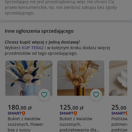
Sprzedający nie jest przedsiębiorcą, więc nie chroni Cię
prawo konsumenckie, np. nie zwrócisz zakupu bez zgody
sprzedającego.
Inne ogłoszenia sprzedającego
Chcesz kupić więcej z jedną dostawą?
Wybierz
KUP TERAZ
i w kolejnym kroku dodasz więcej
przedmiotów od tego sprzedającego.
Obserwuj
Obserwuj
Aktualna cena
Aktualna cena
Aktualna 
180
125
25
,
00
zł
,
00
zł
,
00
zł
Bukiet z kwiatów
Bukiet z kwiatów
Podstawka
suszonych, Flower
suszonych,
polimerow
box z suszu
podziękowania dla
podstawka