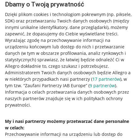
Dbamy o Twoją prywatność
Przydatne informacje
Dzięki plikom cookies i technologiom pokrewnym
(np. piksele,
SDK)
oraz przetwarzaniu Twoich danych osobowych
(między
Jak to działa
innymi unikalne identyfikatory, dane przeglądarki)
, możemy
zapewnić, że dopasujemy do Ciebie wyświetlane treści.
Napisz do nas
Wyrażając zgodę na przechowywanie informacji na
Allegro Gadane dla sprzedających
urządzeniu końcowym lub dostęp do nich i przetwarzanie
danych (w tym w obszarze profilowania, analiz rynkowych i
Allegro Gadane dla kupujących
statystycznych) sprawiasz, że łatwiej będzie odnaleźć Ci w
Allegro dokładnie to, czego szukasz i potrzebujesz.
Mapa miejscowości
Administratorem Twoich danych osobowych będzie Allegro a
w niektórych przypadkach nasi partnerzy (
17
partnerów
), w
Informacje prawne
tym tzw. “Zaufani Partnerzy IAB Europe” (
9
partnerów
).
Informacja o celach przetwarzania danych osobowych przez
Regulamin
naszych partnerów znajduje się w ich politykach ochrony
prywatności.
Polityka plików "cookies"
Ustawienia plików "cookies"
My i nasi partnerzy możemy przetwarzać dane personalne
w celach:
Udostępnianie lokalizacji
Przechowywanie informacji na urządzeniu lub dostęp do