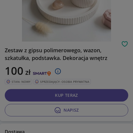
Obs
Zestaw z gipsu polimerowego, wazon,
szkatułka, podstawka. Dekoracja wnętrz
100
zł
STAN: NOWY
SPRZEDAJĄCY: OSOBA PRYWATNA
KUP TERAZ
NAPISZ
Dostawa