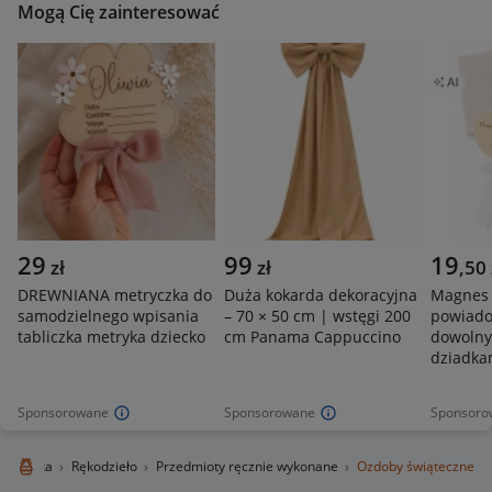
Mogą Cię zainteresować
29
99
19
zł
zł
,
50
DREWNIANA metryczka do
Duża kokarda dekoracyjna
Magnes 
samodzielnego wpisania
– 70 × 50 cm | wstęgi 200
powiado
tabliczka metryka dziecko
cm Panama Cappuccino
dowolny 
dziadka
Sponsorowane
Sponsorowane
Sponsoro
e i sztuka
Rękodzieło
Przedmioty ręcznie wykonane
Ozdoby świąteczne