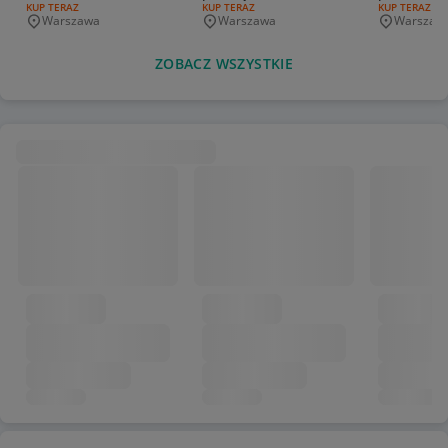
RODZAJ OFERTY:
KUP TERAZ
RODZAJ OFERTY:
KUP TERAZ
RODZAJ OFERT
KUP TERAZ
nauczycieli,
podstawka
Warszawa
Warszawa
Warszaw
Miejscowość
Miejscowość
Miejscowo
zakończenie roku
biżuterię,
ZOBACZ WSZYSTKIE