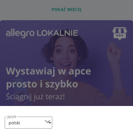
POKAŻ WIĘCEJ
język