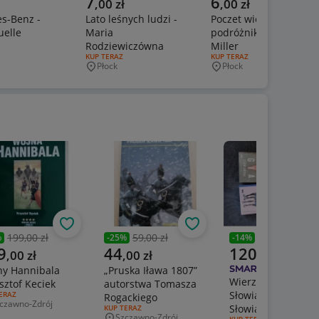
7
6
,
00
zł
,
00
zł
s-Benz -
Lato leśnych ludzi -
Poczet wielkich
uelle
Maria
podróżników - Jan
ERTY:
Rodziewiczówna
Miller
wość
RODZAJ OFERTY:
KUP TERAZ
RODZAJ OFERTY:
KUP TERAZ
Płock
Płock
Miejscowość
Miejscowość
Obserwuj
Obserwuj
199,00 zł
59,00 zł
140,00 zł
%
-
25
%
-
14
%
zednia cena
Poprzednia cena
Poprzednia cena
alna cena
Aktualna cena
Aktualna cena
9
44
120
,
00
zł
,
00
zł
,
00
zł
ny Hannibala
„Pruska Iława 1807”
Wierzenia i życie
sztof Keciek
autorstwa Tomasza
Słowian, mitologia
J OFERTY:
ERAZ
Rogackiego
czawno-Zdrój
Słowian, kulty zes
jscowość
RODZAJ OFERTY:
KUP TERAZ
Szczawno-Zdrój