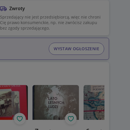
Zwroty
Sprzedający nie jest przedsiębiorcą, więc nie chroni
Cię prawo konsumenckie, np. nie zwrócisz zakupu
bez zgody sprzedającego.
WYSTAW OGŁOSZENIE
Obserwuj
Obserwuj
Obs
a cena
Aktualna cena
Aktualna cena