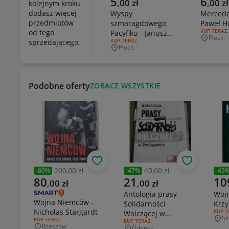
5
6
,
00
zł
,
00
zł
kolejnym kroku
dodasz więcej
Wyspy
Mercede
przedmiotów
szmaragdowego
Paweł H
RODZAJ OF
KUP TERAZ
od tego
Pacyfiku - Janusz
Płock
Miejsco
RODZAJ OFERTY:
KUP TERAZ
sprzedającego.
Wolniewicz
Płock
Miejscowość
Podobne oferty
ZOBACZ WSZYSTKIE
Obserwuj
Obserwuj
200,00 zł
40,00 zł
-
60
%
-
47
%
-
45
Poprzednia cena
Poprzednia cena
Popr
Aktualna cena
Aktualna cena
Aktu
80
21
10
,
00
zł
,
00
zł
Antologia prasy
Woj
Wojna Niemców -
Solidarności
Krzy
Nicholas Stargardt
RODZA
KUP T
Walczącej w
Sz
RODZAJ OFERTY:
KUP TERAZ
Mie
RODZAJ OFERTY:
KUP TERAZ
Trójmieście
Rzeszów
Gdańsk