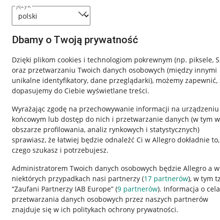
język
Dbamy o Twoją prywatność
Dzięki plikom cookies i technologiom pokrewnym
(np. piksele, 
oraz przetwarzaniu Twoich danych osobowych
(między innymi
unikalne identyfikatory, dane przeglądarki)
, możemy zapewnić, 
dopasujemy do Ciebie wyświetlane treści.
Wyrażając zgodę na przechowywanie informacji na urządzeniu
końcowym lub dostęp do nich i przetwarzanie danych (w tym w
obszarze profilowania, analiz rynkowych i statystycznych)
sprawiasz, że łatwiej będzie odnaleźć Ci w Allegro dokładnie to,
czego szukasz i potrzebujesz.
Przydatne informacje
Informacje p
Administratorem Twoich danych osobowych będzie Allegro a w
niektórych przypadkach nasi partnerzy (
17
partnerów
), w tym t
Jak to działa
Regulamin
“Zaufani Partnerzy IAB Europe” (
9
partnerów
). Informacja o cel
Napisz do nas
Polityka plików
przetwarzania danych osobowych przez naszych partnerów
znajduje się w ich politykach ochrony prywatności.
Allegro Gadane dla sprzedających
Ustawienia plik