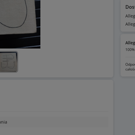
Dos
Alle
Alle
Alle
100% 
Odpow
całoś
ania