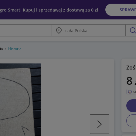
SPRAW
egro Smart! Kupuj i sprzedawaj z dostawą za 0 zł
Miasto
szu
gia
Historia
Zoś
8
S