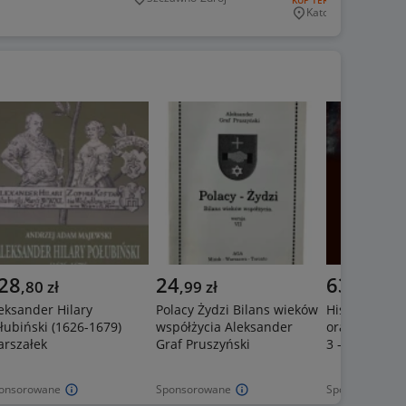
RODZAJ OFERTY:
KUP TERAZ
5 ksiazek
Miejscowość
Katowice
Miejscowość
28
24
63
,
80
zł
,
99
zł
zł
eksander Hilary
Polacy Żydzi Bilans wieków
Historia „ko
łubiński (1626-1679)
współżycia Aleksander
oraz przepow
rszałek
Graf Pruszyński
3 - Ireneusz
onsorowane
Sponsorowane
Sponsorowane