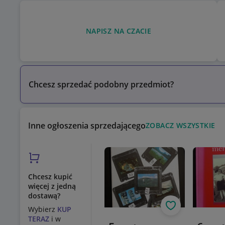
NAPISZ NA CZACIE
Chcesz sprzedać podobny przedmiot?
Inne ogłoszenia sprzedającego
ZOBACZ WSZYSTKIE
Chcesz kupić
więcej z jedną
dostawą?
Obserwuj
Wybierz
KUP
TERAZ
i w
Aktualna cena
Aktualn