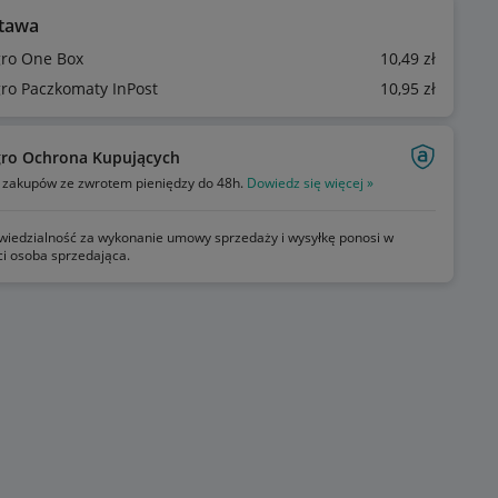
tawa
gro One Box
10
,49
zł
gro Paczkomaty InPost
10
,95
zł
gro Ochrona Kupujących
zakupów ze zwrotem pieniędzy do 48h.
Dowiedz się więcej »
iedzialność za wykonanie umowy sprzedaży i wysyłkę ponosi w
ci osoba sprzedająca.