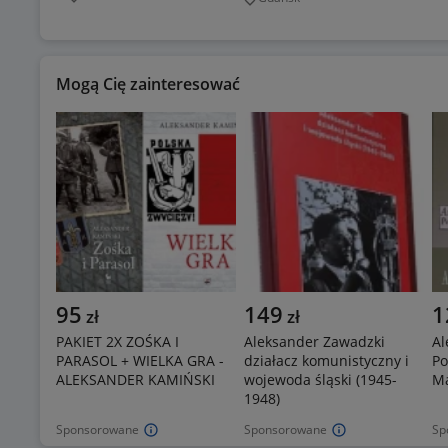
Miejscowość
Miejscowość
Mogą Cię zainteresować
95
149
1
zł
zł
PAKIET 2X ZOŚKA I
Aleksander Zawadzki
Al
PARASOL + WIELKA GRA -
działacz komunistyczny i
Po
ALEKSANDER KAMIŃSKI
wojewoda śląski (1945-
Ma
1948)
Sponsorowane
Sponsorowane
Sp