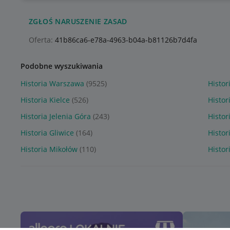
ZGŁOŚ NARUSZENIE ZASAD
Oferta:
41b86ca6-e78a-4963-b04a-b81126b7d4fa
Podobne wyszukiwania
Historia Warszawa
(9525)
Histor
Historia Kielce
(526)
Histor
Historia Jelenia Góra
(243)
Histor
Historia Gliwice
(164)
Histor
Historia Mikołów
(110)
Histor