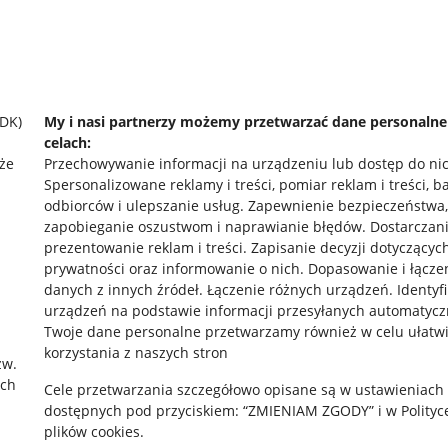
SDK)
My i nasi partnerzy możemy przetwarzać dane personaln
celach:
że
Przechowywanie informacji na urządzeniu lub dostęp do ni
Spersonalizowane reklamy i treści, pomiar reklam i treści, b
odbiorców i ulepszanie usług
.
Zapewnienie bezpieczeństwa,
zapobieganie oszustwom i naprawianie błędów
.
Dostarczani
prezentowanie reklam i treści
.
Zapisanie decyzji dotyczącyc
prywatności oraz informowanie o nich
.
Dopasowanie i łącze
danych z innych źródeł
.
Łączenie różnych urządzeń
.
Identyf
urządzeń na podstawie informacji przesyłanych automatycz
rawne
Pobierz aplikację
Twoje dane personalne przetwarzamy również w celu ułatw
korzystania z naszych stron
zw.
ach
Cele przetwarzania szczegółowo opisane są w ustawieniach
 "cookies"
dostępnych pod przyciskiem: “ZMIENIAM ZGODY” i w Polityc
plików cookies.
ów "cookies"