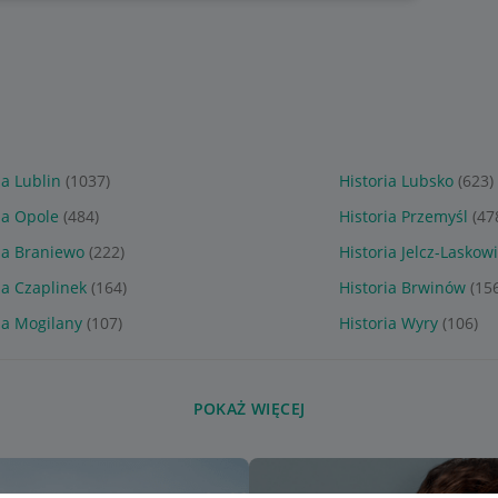
ia Lublin
(1037)
Historia Lubsko
(623)
ia Opole
(484)
Historia Przemyśl
(47
ia Braniewo
(222)
Historia Jelcz-Laskow
ia Czaplinek
(164)
Historia Brwinów
(15
ia Mogilany
(107)
Historia Wyry
(106)
POKAŻ WIĘCEJ