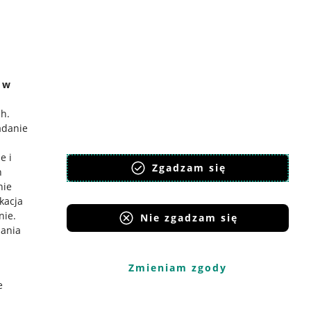
e w
ch
.
adanie
e i
Zgadzam się
h
nie
ikacja
nie
.
Nie zgadzam się
iania
Zmieniam zgody
e