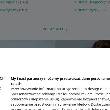
ia Czaplinek
(164)
Historia Brwinów
(15
ia Mogilany
(107)
Historia Wyry
(106)
POKAŻ WIĘCEJ
SDK)
My i nasi partnerzy możemy przetwarzać dane personaln
celach:
że
Przechowywanie informacji na urządzeniu lub dostęp do ni
Spersonalizowane reklamy i treści, pomiar reklam i treści, b
odbiorców i ulepszanie usług
.
Zapewnienie bezpieczeństwa,
zapobieganie oszustwom i naprawianie błędów
.
Dostarczani
prezentowanie reklam i treści
.
Zapisanie decyzji dotyczącyc