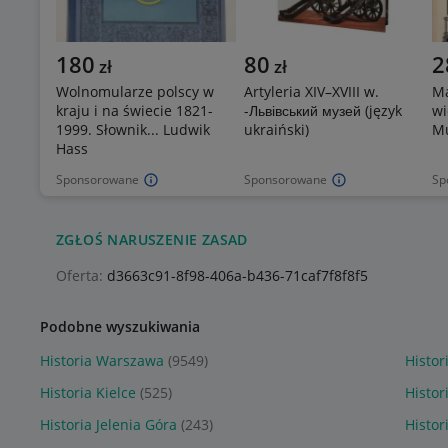
180
80
2
zł
zł
Wolnomularze polscy w
Artyleria XIV–XVIII w.
Ma
kraju i na świecie 1821-
-Львівський музей (język
wi
1999. Słownik... Ludwik
ukraiński)
Mu
Hass
Sponsorowane
Sponsorowane
Sp
ZGŁOŚ NARUSZENIE ZASAD
Oferta:
d3663c91-8f98-406a-b436-71caf7f8f8f5
Podobne wyszukiwania
Historia Warszawa
(9549)
Histor
Historia Kielce
(525)
Histor
Historia Jelenia Góra
(243)
Histor