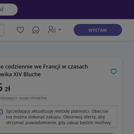
DŹ
WYSTAW
kaj
ie codziennie we Francji w czasach
wika XIV Bluche
Obserwuj
5
zł
PRZEDAJĄCY: OSOBA PRYWATNA
Sprzedający aktualizuje metodę płatności. Obecnie
nie można dokonać zakupu. Obserwuj ofertę, aby
otrzymać powiadomienie, gdy zakup będzie możliwy.