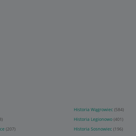
32
75
zł
zł
 dla Hitlera.
W mocy sułtana Europa i
Степовий щит Литви -
ie w III
Turcja Ottomańska od XIV
військо Гедиміновичів XI
do połowy XIX wieku
XVI ст.
Sponsorowane
Sponsorowane
Historia Wągrowiec
(584)
8)
Historia Legionowo
(401)
ice
(207)
Historia Sosnowiec
(196)