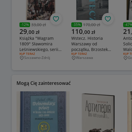
Obserwuj
Obserwuj
33,00 zł
170,00 zł
-
12
%
-
35
%
-
47
Poprzednia cena
Poprzednia cena
Popr
Aktualna cena
Aktualna cena
Aktu
29
110
21
,
00
zł
,
00
zł
Książka "Wagram
Wstecz. Historia
Anto
1809" Sławomira
Warszawy od
Soli
Leśniewskiego, serii
początku, Brzostek
Walc
RODZAJ OFERTY:
KUP TERAZ
RODZAJ OFERTY:
KUP TERAZ
RODZA
KUP T
"Historyczne Bitwy
Błażej
Trój
Szczawno-Zdrój
Warszawa
Gd
Miejscowość
Miejscowość
Mie
Mogą Cię zainteresować