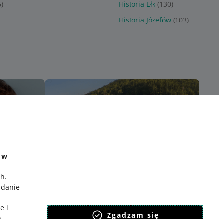
6)
Historia Ełk
(130)
Historia Józefów
(103)
e w
ch
.
adanie
e i
Zgadzam się
h