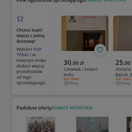
Inne ogłoszenia sprzedającego
Chcesz kupić
więcej z jedną
dostawą?
Wybierz
KUP
Obserwuj
TERAZ
i w
Aktualna cena
Aktualn
kolejnym kroku
30
25
,
00
zł
,
00
dodasz więcej
Człowiek i śmierć
Historia
przedmiotów
Ariès
Balicki 
od tego
RODZAJ OFERTY:
KUP TERAZ
RODZAJ OF
KUP TERAZ
sprzedającego.
Elbląg
Elbląg
Miejscowość
Miejsco
Podobne oferty
ZOBACZ WSZYSTKIE