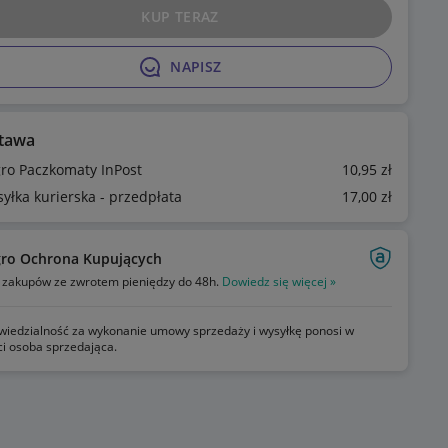
KUP TERAZ
NAPISZ
tawa
gro Paczkomaty InPost
10
,95
zł
syłka kurierska - przedpłata
17
,00
zł
gro Ochrona Kupujących
zakupów ze zwrotem pieniędzy do 48h.
Dowiedz się więcej »
iedzialność za wykonanie umowy sprzedaży i wysyłkę ponosi w
ci osoba sprzedająca.