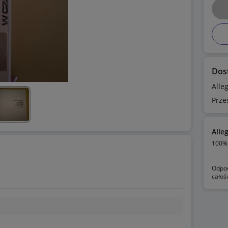
Dos
Alle
Prze
Alle
100% 
Odpow
całoś