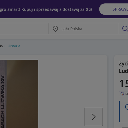
SPRAW
egro Smart! Kupuj i sprzedawaj z dostawą za 0 zł
Miasto
szu
gia
Historia
Życ
Lud
1
S