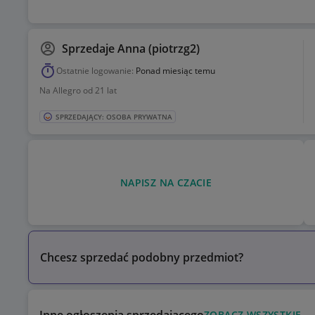
Sprzedaje
Anna (piotrzg2)
Ostatnie logowanie:
Ponad miesiąc temu
Na Allegro od 21 lat
SPRZEDAJĄCY: OSOBA PRYWATNA
NAPISZ NA CZACIE
Chcesz sprzedać podobny przedmiot?
ZOBACZ WSZYSTKIE