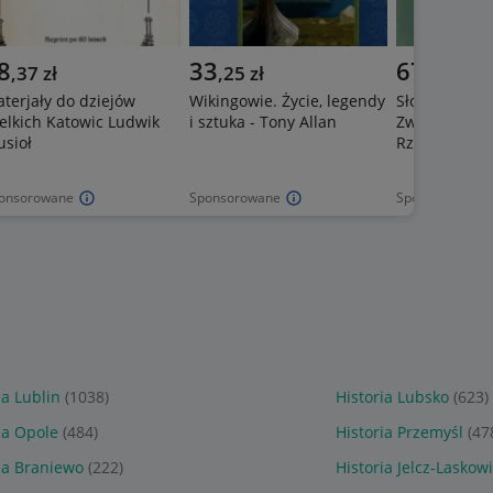
8
33
67
,
37
zł
,
25
zł
,
04
zł
terjały do dziejów
Wikingowie. Życie, legendy
Słońce świeci
elkich Katowic Ludwik
i sztuka - Tony Allan
Zwyczajne życ
sioł
Rzeszy
onsorowane
Sponsorowane
Sponsorowane
ia Lublin
(1038)
Historia Lubsko
(623)
ia Opole
(484)
Historia Przemyśl
(47
ia Braniewo
(222)
Historia Jelcz-Laskow