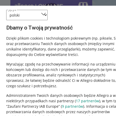
język
Dbamy o Twoją prywatność
Dzięki plikom cookies i technologiom pokrewnym
(np. piksele, 
oraz przetwarzaniu Twoich danych osobowych
(między innymi
unikalne identyfikatory, dane przeglądarki)
, możemy zapewnić, 
dopasujemy do Ciebie wyświetlane treści.
Wyrażając zgodę na przechowywanie informacji na urządzeniu
końcowym lub dostęp do nich i przetwarzanie danych (w tym w
obszarze profilowania, analiz rynkowych i statystycznych)
sprawiasz, że łatwiej będzie odnaleźć Ci w Allegro dokładnie to,
czego szukasz i potrzebujesz.
Przydatne informacje
Informacje p
Administratorem Twoich danych osobowych będzie Allegro a w
niektórych przypadkach nasi partnerzy (
17
partnerów
), w tym t
Jak to działa
Regulamin
“Zaufani Partnerzy IAB Europe” (
9
partnerów
). Informacja o cel
Napisz do nas
Polityka plików
przetwarzania danych osobowych przez naszych partnerów