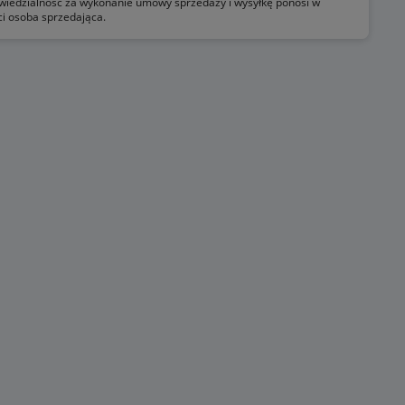
iedzialność za wykonanie umowy sprzedaży i wysyłkę ponosi w
ci osoba sprzedająca.