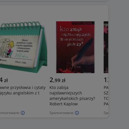
4
2
137
zł
,
99
zł
zł
awne przysłowia i cytaty
Kto zabija
PAKIET 3X IS
języku angielskim z t
najsławniejszych
SZATRAWSKA
amerykańskich pisarzy?
TOŃ + ŻYWOT
Robert Kaplow
PANA HERSH
onsorowane
Sponsorowane
Sponsorowane