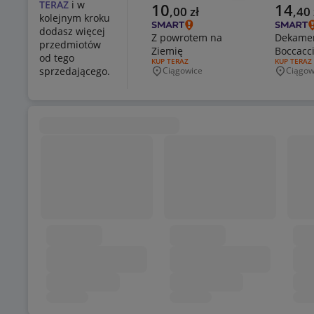
TERAZ
i w
Aktualna cena
Aktualn
10
14
,
00
zł
,
40
kolejnym kroku
dodasz więcej
Z powrotem na
Dekamero
przedmiotów
Ziemię
Boccacc
od tego
RODZAJ OFERTY:
KUP TERAZ
RODZAJ OF
KUP TERAZ
sprzedającego.
Ciągowice
Ciągow
Miejscowość
Miejsco