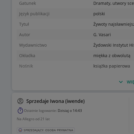
Gatunek
Dramaty, utwory sc
Język publikacji
polski
Tytuł
Żywoty najsławniejs
Autor
G. Vasari
Wydawnictwo
Żydowski Instytut Hi
Okładka
miękka z obwolutą
Nośnik
książka papierowa
WIĘ
Sprzedaje
Iwona (iwende)
Ostatnie logowanie:
Dzisiaj o 14:43
Na Allegro od 21 lat
SPRZEDAJĄCY: OSOBA PRYWATNA