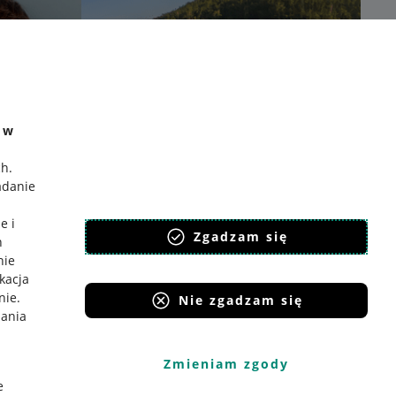
e w
ch
.
adanie
e i
Zgadzam się
h
nie
ikacja
nie
.
Nie zgadzam się
iania
Zmieniam zgody
e