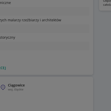
Odpow
eniczne
całoś
zych malarzy rzeźbiarzy i architektów
storyczny
CEJ
Ciągowice
woj.
śląskie