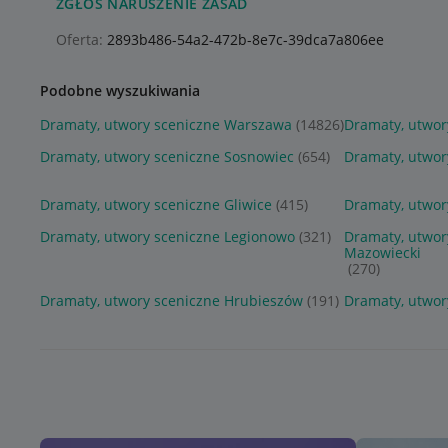
ZGŁOŚ NARUSZENIE ZASAD
Oferta:
2893b486-54a2-472b-8e7c-39dca7a806ee
Podobne wyszukiwania
Dramaty, utwory sceniczne Warszawa
(14826)
Dramaty, utwor
Dramaty, utwory sceniczne Sosnowiec
(654)
Dramaty, utwor
Dramaty, utwory sceniczne Gliwice
(415)
Dramaty, utwor
Dramaty, utwory sceniczne Legionowo
(321)
Dramaty, utwor
Mazowiecki
(270)
Dramaty, utwory sceniczne Hrubieszów
(191)
Dramaty, utwor