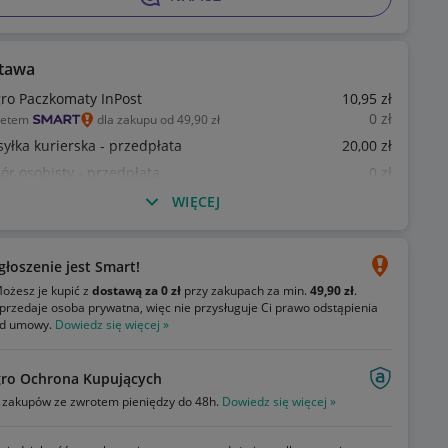
tawa
gro Paczkomaty InPost
10
,95
zł
0
zł
ietem
dla zakupu od 49,90 zł
syłka kurierska - przedpłata
20
,00
zł
ór osobisty - przedpłata
0
zł
WIĘCEJ
głoszenie jest Smart!
ożesz je kupić z
dostawą za 0 zł
przy zakupach za min.
49,90 zł
.
przedaje osoba prywatna, więc nie przysługuje Ci prawo odstąpienia
d umowy.
Dowiedz się więcej »
gro Ochrona Kupujących
zakupów ze zwrotem pieniędzy do 48h.
Dowiedz się więcej »