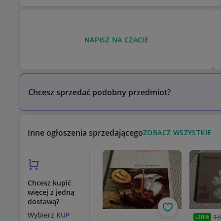
NAPISZ NA CZACIE
Chcesz sprzedać podobny przedmiot?
Inne ogłoszenia sprzedającego
ZOBACZ WSZYSTKIE
Chcesz kupić
więcej z jedną
dostawą?
Obserwuj
Wybierz
KUP
18
-
20
%
Poprzed