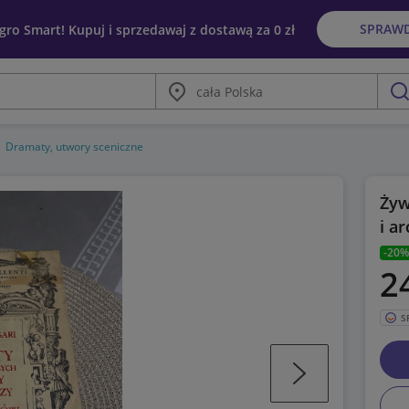
SPRAW
egro Smart! Kupuj i sprzedawaj z dostawą za 0 zł
Miasto
szu
Dramaty, utwory sceniczne
Żyw
i a
-20%
2
S