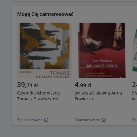
Mogą Cię zainteresować
39
4
2
,
71
zł
,
99
zł
Czynnik alchemiczny.
Jak zostać sławną Anna
Sł
Tomasz Stawiszyński
Powierza
w 
Sponsorowane
Sponsorowane
Sp