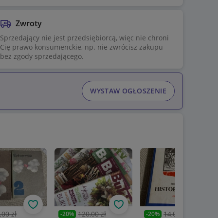
Zwroty
Sprzedający nie jest przedsiębiorcą, więc nie chroni
Cię prawo konsumenckie, np. nie zwrócisz zakupu
bez zgody sprzedającego.
WYSTAW OGŁOSZENIE
Obserwuj
Obserwuj
Obs
,00 zł
120,00 zł
14,00 zł
-
20
%
-
20
%
nia cena
Poprzednia cena
Poprzednia cena