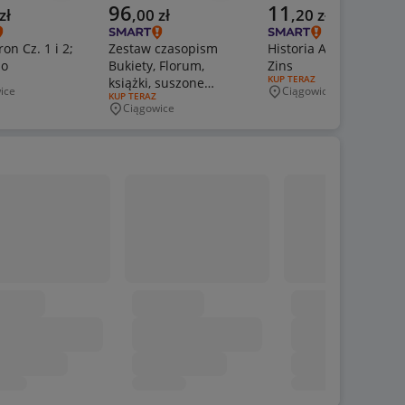
a cena
Aktualna cena
Aktualna cena
96
11
zł
,
00
zł
,
20
zł
n Cz. 1 i 2;
Zestaw czasopism
Historia Anglii. H.
io
Bukiety, Florum,
Zins
ERTY:
RODZAJ OFERTY:
KUP TERAZ
książki, suszone
ice
Ciągowice
wość
Miejscowość
RODZAJ OFERTY:
KUP TERAZ
kwiaty
Ciągowice
Miejscowość