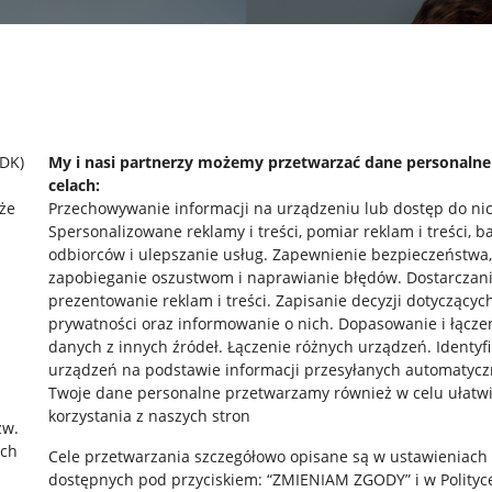
SDK)
My i nasi partnerzy możemy przetwarzać dane personaln
celach:
że
Przechowywanie informacji na urządzeniu lub dostęp do ni
Spersonalizowane reklamy i treści, pomiar reklam i treści, b
odbiorców i ulepszanie usług
.
Zapewnienie bezpieczeństwa,
zapobieganie oszustwom i naprawianie błędów
.
Dostarczani
prezentowanie reklam i treści
.
Zapisanie decyzji dotyczącyc
prywatności oraz informowanie o nich
.
Dopasowanie i łącze
danych z innych źródeł
.
Łączenie różnych urządzeń
.
Identyf
urządzeń na podstawie informacji przesyłanych automatycz
rawne
Pobierz aplikację
Twoje dane personalne przetwarzamy również w celu ułatw
korzystania z naszych stron
zw.
ach
Cele przetwarzania szczegółowo opisane są w ustawieniach
 "cookies"
dostępnych pod przyciskiem: “ZMIENIAM ZGODY” i w Polityc