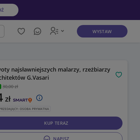
DŹ
WYSTAW
kaj
oty najsławniejszych malarzy, rzeżbiarzy
rchitektów G.Vasari
Obserwuj
30
,00 zł
4
zł
PRZEDAJĄCY: OSOBA PRYWATNA
KUP TERAZ
NAPISZ