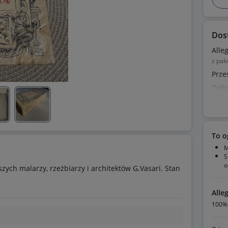
Dos
Alle
z pak
Prze
Odbi
To o
M
S
o
zych malarzy, rzeżbiarzy i architektów G.Vasari. Stan
Alle
100% 