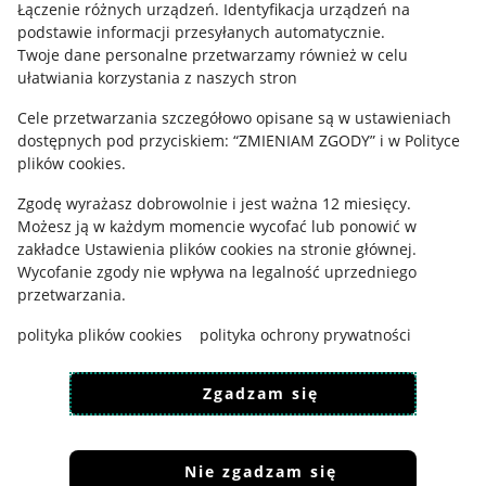
Regulamin
Łączenie różnych urządzeń
.
Identyfikacja urządzeń na
podstawie informacji przesyłanych automatycznie
.
Polityka plików "cookies"
Twoje dane personalne przetwarzamy również w celu
ułatwiania korzystania z naszych stron
Ustawienia plików "cookies"
Cele przetwarzania szczegółowo opisane są w ustawieniach
Udostępnianie lokalizacji
dostępnych pod przyciskiem: “ZMIENIAM ZGODY” i w Polityce
Informacje dla Aktu o Usługach Cyfrowych
plików cookies.
Zgodę wyrażasz dobrowolnie i jest ważna 12 miesięcy.
Pobierz aplikację
Możesz ją w każdym momencie wycofać lub ponowić w
zakładce
Ustawienia plików cookies
na stronie głównej.
Wycofanie zgody nie wpływa na legalność uprzedniego
przetwarzania.
polityka plików cookies
polityka ochrony prywatności
Zgadzam się
Nie zgadzam się
Korzystanie z serwisu oznacza akceptację
regulaminu
.