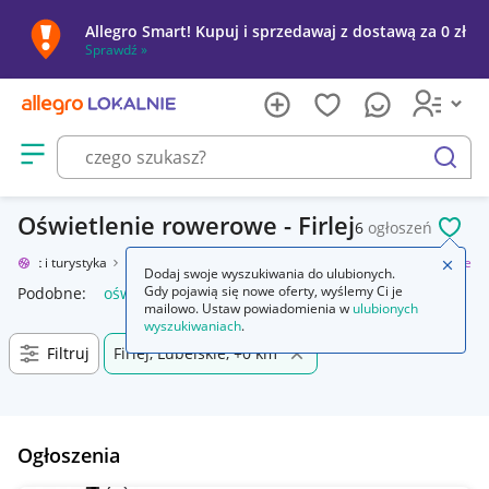
Allegro Smart! Kupuj i sprzedawaj z dostawą za 0 zł
Sprawdź »
Otwórz menu z kategoriami
szukaj
Oświetlenie rowerowe - Firlej
6
ogłoszeń
POL
Sport i turystyka
Rowery i akcesoria
Akcesoria
Oświetlenie rowerowe
Zamkn
Dodaj swoje wyszukiwania do ulubionych.
Gdy pojawią się nowe oferty, wyślemy Ci je
Podobne:
oświetlenie rowerowe
oświetlenie rowerowe led
mailowo. Ustaw powiadomienia w
ulubionych
wyszukiwaniach
.
Filtruj
Firlej, Lubelskie, +0 km
Ogłoszenia