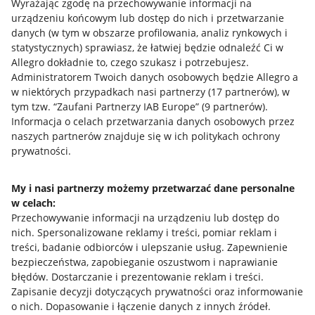
Wyrażając zgodę na przechowywanie informacji na
urządzeniu końcowym lub dostęp do nich i przetwarzanie
danych (w tym w obszarze profilowania, analiz rynkowych i
statystycznych) sprawiasz, że łatwiej będzie odnaleźć Ci w
Allegro dokładnie to, czego szukasz i potrzebujesz.
Administratorem Twoich danych osobowych będzie Allegro a
w niektórych przypadkach nasi partnerzy (
17
partnerów
), w
tym tzw. “Zaufani Partnerzy IAB Europe” (
9
partnerów
).
Przydatne informacje
Informacja o celach przetwarzania danych osobowych przez
naszych partnerów znajduje się w ich politykach ochrony
prywatności.
Jak to działa
Napisz do nas
My i nasi partnerzy możemy przetwarzać dane personalne
w celach:
Allegro Gadane dla sprzedających
Przechowywanie informacji na urządzeniu lub dostęp do
Allegro Gadane dla kupujących
nich
.
Spersonalizowane reklamy i treści, pomiar reklam i
treści, badanie odbiorców i ulepszanie usług
.
Zapewnienie
Mapa miejscowości
bezpieczeństwa, zapobieganie oszustwom i naprawianie
błędów
.
Dostarczanie i prezentowanie reklam i treści
.
Informacje prawne
Zapisanie decyzji dotyczących prywatności oraz informowanie
o nich
.
Dopasowanie i łączenie danych z innych źródeł
.