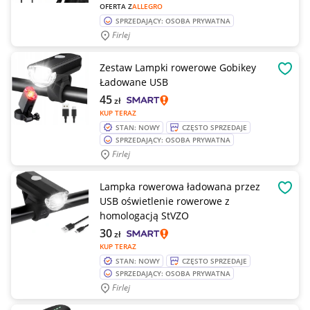
OFERTA Z
ALLEGRO
SPRZEDAJĄCY: OSOBA PRYWATNA
Firlej
Zestaw Lampki rowerowe Gobikey
OBSE
Ładowane USB
45
zł
KUP TERAZ
STAN: NOWY
CZĘSTO SPRZEDAJE
SPRZEDAJĄCY: OSOBA PRYWATNA
Firlej
Lampka rowerowa ładowana przez
OBSE
USB oświetlenie rowerowe z
homologacją StVZO
30
zł
KUP TERAZ
STAN: NOWY
CZĘSTO SPRZEDAJE
SPRZEDAJĄCY: OSOBA PRYWATNA
Firlej