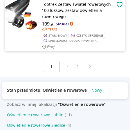
Toptrek Zestaw świateł rowerowych
OBSE
100 luksów, zestaw oświetlenia
rowerowego
109
zł
KUP TERAZ
STAN: NOWY
CZĘSTO SPRZEDAJE
SPRZEDAJĄCY: OSOBA PRYWATNA
Firlej
Wybierz stronę:
Następna strona
z
1
Stan przedmiotu: Oświetlenie rowerowe
Nowy
Zobacz w innej lokalizacji
"Oświetlenie rowerowe"
Oświetlenie rowerowe Lublin
(11)
Oświetlenie rowerowe Siedlce
(4)