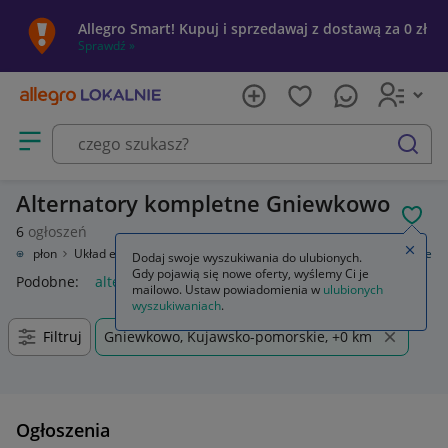
Allegro Smart! Kupuj i sprzedawaj z dostawą za 0 zł
Sprawdź »
Otwórz menu z kategoriami
szukaj
Alternatory kompletne Gniewkowo
POL
6
ogłoszeń
Zamkn
zny, zapłon
Układ elektryczny silnika
Alternatory
Alternatory kompletne
Dodaj swoje wyszukiwania do ulubionych.
Gdy pojawią się nowe oferty, wyślemy Ci je
Podobne:
alternatory kompletne
mailowo. Ustaw powiadomienia w
ulubionych
wyszukiwaniach
.
Filtruj
Gniewkowo, Kujawsko-pomorskie, +0 km
Ogłoszenia