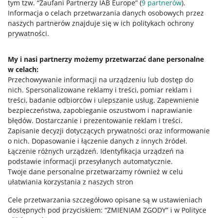
tym tzw. “Zaufani Partnerzy IAB Europe” (
9
partnerów
).
Przydatne informacje
Informacja o celach przetwarzania danych osobowych przez
naszych partnerów znajduje się w ich politykach ochrony
prywatności.
Jak to działa
Napisz do nas
My i nasi partnerzy możemy przetwarzać dane personalne
w celach:
Allegro Gadane dla sprzedających
Przechowywanie informacji na urządzeniu lub dostęp do
Allegro Gadane dla kupujących
nich
.
Spersonalizowane reklamy i treści, pomiar reklam i
treści, badanie odbiorców i ulepszanie usług
.
Zapewnienie
Mapa miejscowości
bezpieczeństwa, zapobieganie oszustwom i naprawianie
błędów
.
Dostarczanie i prezentowanie reklam i treści
.
Informacje prawne
Zapisanie decyzji dotyczących prywatności oraz informowanie
o nich
.
Dopasowanie i łączenie danych z innych źródeł
.
Regulamin
Łączenie różnych urządzeń
.
Identyfikacja urządzeń na
podstawie informacji przesyłanych automatycznie
.
Polityka plików "cookies"
Twoje dane personalne przetwarzamy również w celu
ułatwiania korzystania z naszych stron
Ustawienia plików "cookies"
Cele przetwarzania szczegółowo opisane są w ustawieniach
Udostępnianie lokalizacji
dostępnych pod przyciskiem: “ZMIENIAM ZGODY” i w Polityce