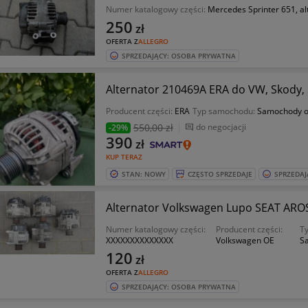
Numer katalogowy części:
Mercedes Sprinter 651, al
250
zł
OFERTA Z
ALLEGRO
SPRZEDAJĄCY: OSOBA PRYWATNA
Producent części:
ERA
Typ samochodu:
Samochody 
550
,00 zł
do negocjacji
-29%
390
zł
KUP TERAZ
STAN: NOWY
CZĘSTO SPRZEDAJE
SPRZEDAJ
Alternator Volkswagen Lupo SEAT ARO
Numer katalogowy części:
Producent części:
T
XXXXXXXXXXXXXX
Volkswagen OE
S
120
zł
OFERTA Z
ALLEGRO
SPRZEDAJĄCY: OSOBA PRYWATNA