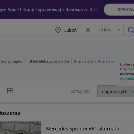
SPRAW
egro Smart! Kupuj i sprzedawaj z dostawą za 0 zł
Miasto
Wyczyść frazę
+
0
km
Odległość
szu
tryczny, zapłon
Układ elektryczny silnika
Alternatory
Alternatory kompletn
Dodaj sw
Gdy poja
mailowo
wyszuki
k listy
Widok siatki
Sortuj od:
łoszenia
Mercedes Sprinter 651 alternator