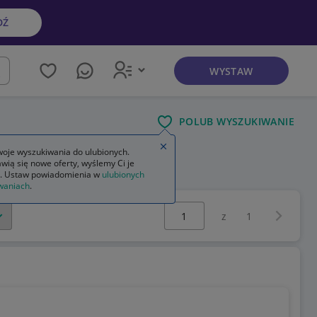
DŹ
WYSTAW
kaj
POLUB WYSZUKIWANIE
e
Zamknij wskazówkę
oje wyszukiwania do ulubionych.
wią się nowe oferty, wyślemy Ci je
. Ustaw powiadomienia w
ulubionych
waniach
.
Wybierz stronę:
Następna 
z
1