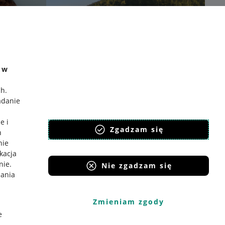
e w
ch
.
adanie
e i
Zgadzam się
h
nie
ikacja
nie
.
Nie zgadzam się
iania
Zmieniam zgody
e