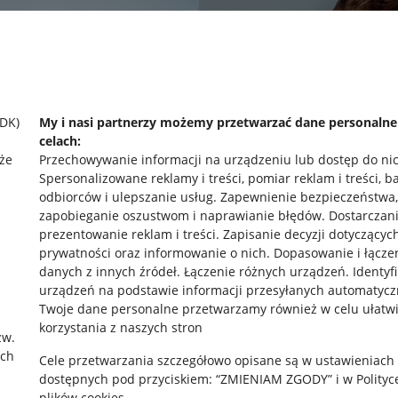
SDK)
My i nasi partnerzy możemy przetwarzać dane personaln
celach:
że
Przechowywanie informacji na urządzeniu lub dostęp do ni
Spersonalizowane reklamy i treści, pomiar reklam i treści, b
odbiorców i ulepszanie usług
.
Zapewnienie bezpieczeństwa,
zapobieganie oszustwom i naprawianie błędów
.
Dostarczani
prezentowanie reklam i treści
.
Zapisanie decyzji dotyczącyc
prywatności oraz informowanie o nich
.
Dopasowanie i łącze
danych z innych źródeł
.
Łączenie różnych urządzeń
.
Identyf
urządzeń na podstawie informacji przesyłanych automatycz
rawne
Pobierz aplikację
Twoje dane personalne przetwarzamy również w celu ułatw
korzystania z naszych stron
zw.
ach
Cele przetwarzania szczegółowo opisane są w ustawieniach
 "cookies"
dostępnych pod przyciskiem: “ZMIENIAM ZGODY” i w Polityc
plików cookies.