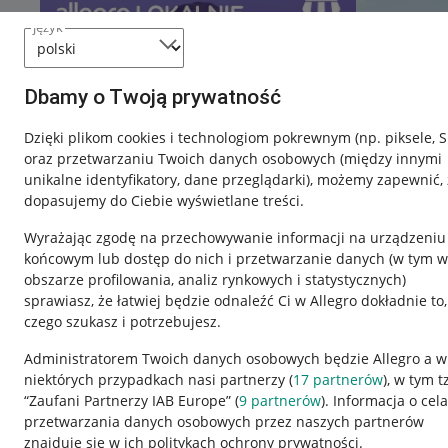
język
Dbamy o Twoją prywatność
Dzięki plikom cookies i technologiom pokrewnym
(np. piksele, 
oraz przetwarzaniu Twoich danych osobowych
(między innymi
unikalne identyfikatory, dane przeglądarki)
, możemy zapewnić, 
dopasujemy do Ciebie wyświetlane treści.
Wyrażając zgodę na przechowywanie informacji na urządzeniu
końcowym lub dostęp do nich i przetwarzanie danych (w tym w
obszarze profilowania, analiz rynkowych i statystycznych)
sprawiasz, że łatwiej będzie odnaleźć Ci w Allegro dokładnie to,
czego szukasz i potrzebujesz.
Przydatne informacje
Informacje p
Administratorem Twoich danych osobowych będzie Allegro a w
niektórych przypadkach nasi partnerzy (
17
partnerów
), w tym t
Jak to działa
Regulamin
“Zaufani Partnerzy IAB Europe” (
9
partnerów
). Informacja o cel
Napisz do nas
Polityka plików
przetwarzania danych osobowych przez naszych partnerów
znajduje się w ich politykach ochrony prywatności.