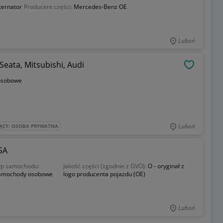
ternator
Producent części:
Mercedes-Benz OE
Luboń
Alternator 210469A ERA do VW, Skody, Seata, Mitsubishi, Audi
OBSERWU
osobowe
Luboń
ĄCY: OSOBA PRYWATNA
SA
yp samochodu:
Jakość części (zgodnie z GVO):
O - oryginał z
amochody osobowe
logo producenta pojazdu (OE)
Luboń