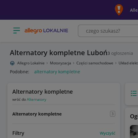
All
Otwórz menu z kategoriami
Alternatory kompletne Luboń
3
ogłoszenia
Allegro Lokalnie
Motoryzacja
Części samochodowe
Układ elek
Podobne:
alternatory kompletne
Alternatory kompletne
Wido
wróć do
Alternatory
Alternatory kompletne
3
Og
Filtry
Wyczyść