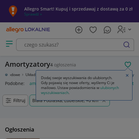
Allegro Smart! Kupuj i sprzedawaj z dostawą za 0 zł
Sprawdź »
Otwórz menu z kategoriami
szukaj
Amortyzatory
4
ogłoszenia
POL
samochodowe
Układ zawieszenia
Amortyzatory i elementy
Amortyzatory
Zamkn
Dodaj swoje wyszukiwania do ulubionych.
Gdy pojawią się nowe oferty, wyślemy Ci je
Podobne:
amortyzatory
amortyzatory tył golf 4
amortyzator
mailowo. Ustaw powiadomienia w
ulubionych
wyszukiwaniach
.
Filtruj
Biała Podlaska, Lubelskie, +0 km
Ogłoszenia