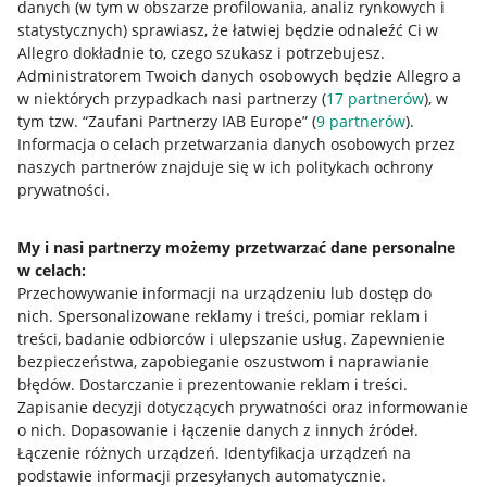
danych (w tym w obszarze profilowania, analiz rynkowych i
statystycznych) sprawiasz, że łatwiej będzie odnaleźć Ci w
Allegro dokładnie to, czego szukasz i potrzebujesz.
Administratorem Twoich danych osobowych będzie Allegro a
w niektórych przypadkach nasi partnerzy (
17
partnerów
), w
tym tzw. “Zaufani Partnerzy IAB Europe” (
9
partnerów
).
Przydatne informacje
Informacja o celach przetwarzania danych osobowych przez
naszych partnerów znajduje się w ich politykach ochrony
prywatności.
Jak to działa
Napisz do nas
My i nasi partnerzy możemy przetwarzać dane personalne
w celach:
Allegro Gadane dla sprzedających
Przechowywanie informacji na urządzeniu lub dostęp do
Allegro Gadane dla kupujących
nich
.
Spersonalizowane reklamy i treści, pomiar reklam i
treści, badanie odbiorców i ulepszanie usług
.
Zapewnienie
Mapa miejscowości
bezpieczeństwa, zapobieganie oszustwom i naprawianie
błędów
.
Dostarczanie i prezentowanie reklam i treści
.
Informacje prawne
Zapisanie decyzji dotyczących prywatności oraz informowanie
o nich
.
Dopasowanie i łączenie danych z innych źródeł
.
Regulamin
Łączenie różnych urządzeń
.
Identyfikacja urządzeń na
podstawie informacji przesyłanych automatycznie
.
Polityka plików "cookies"