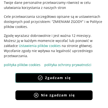
Twoje dane personalne przetwarzamy również w celu
ułatwiania korzystania z naszych stron
Ustawienia plików "cookies"
Cele przetwarzania szczegółowo opisane są w ustawieniach
Udostępnianie lokalizacji
dostępnych pod przyciskiem: “ZMIENIAM ZGODY” i w Polityce
Informacje dla Aktu o Usługach Cyfrowych
plików cookies.
Zgodę wyrażasz dobrowolnie i jest ważna 12 miesięcy.
Pobierz aplikację
Możesz ją w każdym momencie wycofać lub ponowić w
zakładce
Ustawienia plików cookies
na stronie głównej.
Wycofanie zgody nie wpływa na legalność uprzedniego
przetwarzania.
polityka plików cookies
polityka ochrony prywatności
Zgadzam się
Nie zgadzam się
Korzystanie z serwisu oznacza akceptację
regulaminu
.