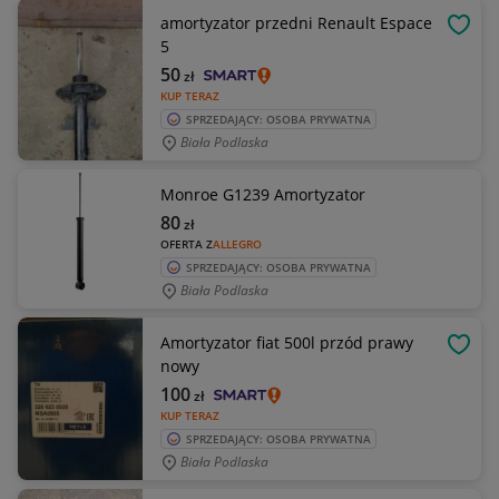
amortyzator przedni Renault Espace
OBSE
5
50
zł
KUP TERAZ
SPRZEDAJĄCY: OSOBA PRYWATNA
Biała Podlaska
Monroe G1239 Amortyzator
80
zł
OFERTA Z
ALLEGRO
SPRZEDAJĄCY: OSOBA PRYWATNA
Biała Podlaska
Amortyzator fiat 500l przód prawy
OBSE
nowy
100
zł
KUP TERAZ
SPRZEDAJĄCY: OSOBA PRYWATNA
Biała Podlaska