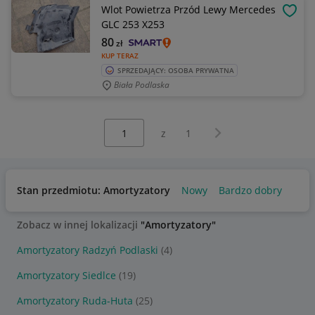
Wlot Powietrza Przód Lewy Mercedes
OBSE
GLC 253 X253
80
zł
KUP TERAZ
SPRZEDAJĄCY: OSOBA PRYWATNA
Biała Podlaska
Wybierz stronę:
Następna strona
z
1
Stan przedmiotu: Amortyzatory
Nowy
Bardzo dobry
Zobacz w innej lokalizacji
"Amortyzatory"
Amortyzatory Radzyń Podlaski
(4)
Amortyzatory Siedlce
(19)
Amortyzatory Ruda-Huta
(25)