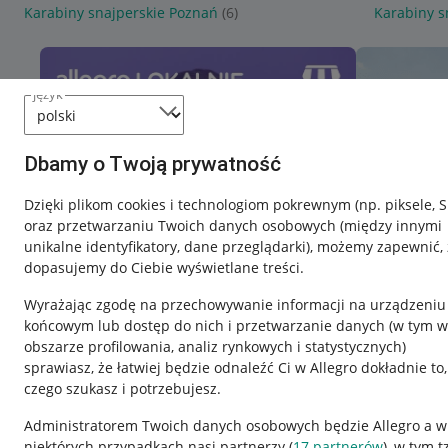
Karabiny snajperskie Poznań
(6)
Karabiny s
język
Dbamy o Twoją prywatność
Dzięki plikom cookies i technologiom pokrewnym
(np. piksele, 
oraz przetwarzaniu Twoich danych osobowych
(między innymi
unikalne identyfikatory, dane przeglądarki)
, możemy zapewnić, 
dopasujemy do Ciebie wyświetlane treści.
Wyrażając zgodę na przechowywanie informacji na urządzeniu
końcowym lub dostęp do nich i przetwarzanie danych (w tym w
obszarze profilowania, analiz rynkowych i statystycznych)
sprawiasz, że łatwiej będzie odnaleźć Ci w Allegro dokładnie to,
czego szukasz i potrzebujesz.
Przydatne informacje
Informacje p
Administratorem Twoich danych osobowych będzie Allegro a w
niektórych przypadkach nasi partnerzy (
17
partnerów
), w tym t
Jak to działa
Regulamin