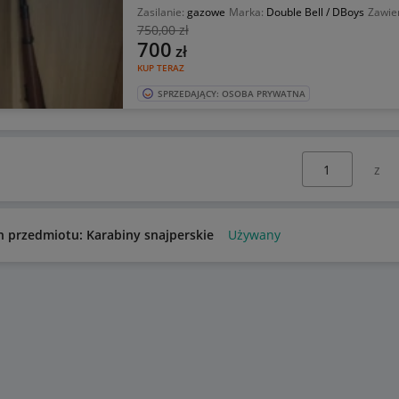
Zasilanie:
gazowe
Marka:
Double Bell / DBoys
Zawier
750
,00 zł
700
zł
KUP TERAZ
SPRZEDAJĄCY: OSOBA PRYWATNA
Wybierz stronę:
n przedmiotu: Karabiny snajperskie
Używany