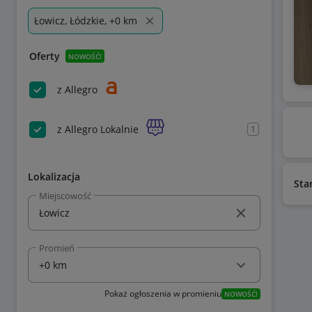
Łowicz, Łódzkie, +0 km
Oferty
NOWOŚĆ!
z Allegro
z Allegro Lokalnie
1
Lokalizacja
Sta
Miejscowość
Promień
Pokaż ogłoszenia w promieniu
NOWOŚĆ!