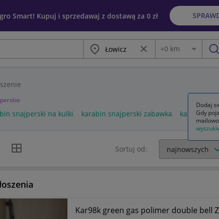
SPRAW
egro Smart! Kupuj i sprzedawaj z dostawą za 0 zł
Miasto
Wyczyść frazę
+
0
km
Odległość
szu
szenie
jperskie
Dodaj sw
Gdy poja
bin snajperski na kulki
karabin snajperski zabawka
karabin sna
mailowo
wyszuki
k listy
Widok siatki
Sortuj od:
łoszenia
Kar98k green gas polimer double bell