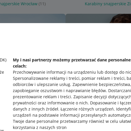
najperskie Wrocław
(11)
Karabiny snajperskie Z
SDK)
My i nasi partnerzy możemy przetwarzać dane personaln
celach:
że
Przechowywanie informacji na urządzeniu lub dostęp do ni
Spersonalizowane reklamy i treści, pomiar reklam i treści, b
odbiorców i ulepszanie usług
.
Zapewnienie bezpieczeństwa,
zapobieganie oszustwom i naprawianie błędów
.
Dostarczani
prezentowanie reklam i treści
.
Zapisanie decyzji dotyczącyc
prywatności oraz informowanie o nich
.
Dopasowanie i łącze
danych z innych źródeł
.
Łączenie różnych urządzeń
.
Identyf
urządzeń na podstawie informacji przesyłanych automatycz
rawne
Pobierz aplikację
Twoje dane personalne przetwarzamy również w celu ułatw
korzystania z naszych stron
zw.