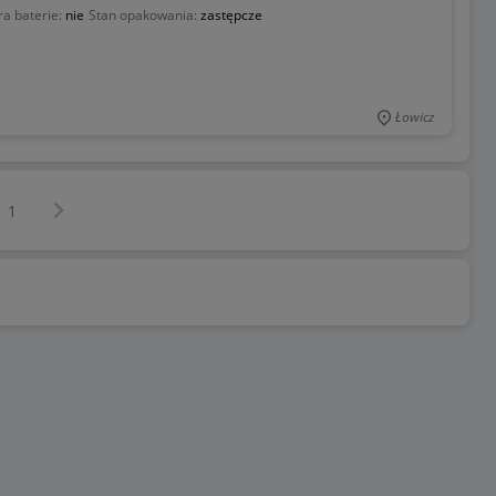
a baterie:
nie
Stan opakowania:
zastępcze
Łowicz
Następna strona
z
1