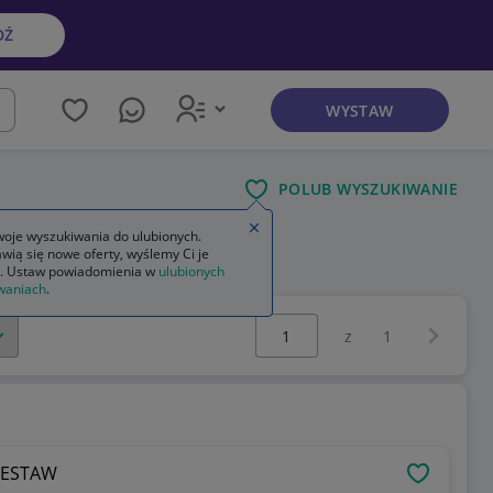
DŹ
WYSTAW
kaj
POLUB WYSZUKIWANIE
Zamknij wskazówkę
oje wyszukiwania do ulubionych.
wią się nowe oferty, wyślemy Ci je
jperski na kulki żelowe
. Ustaw powiadomienia w
ulubionych
waniach
.
Wybierz stronę:
Następna 
z
1
 ZESTAW
OBSERWU