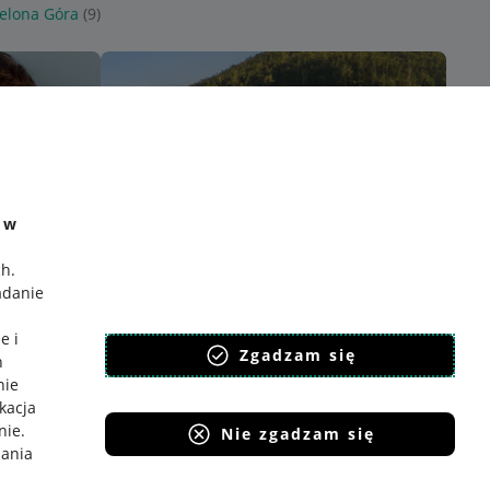
ielona Góra
(9)
e w
ch
.
adanie
e i
Zgadzam się
h
nie
ikacja
nie
.
Nie zgadzam się
iania