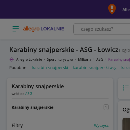
All
Otwórz menu z kategoriami
Karabiny snajperskie - ASG - Łowicz
1
ogło
Allegro Lokalnie
Sport i turystyka
Militaria
ASG
Karabiny sna
Podobne:
karabin snajperski
karabin snajperski asg
kara
Karabiny snajperskie
Wido
wróć do
ASG
Karabiny snajperskie
1
Og
Filtry
Wyczyść