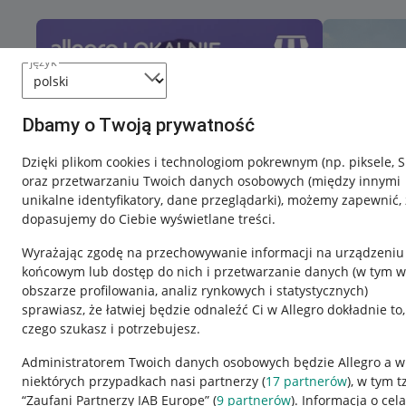
język
Dbamy o Twoją prywatność
Dzięki plikom cookies i technologiom pokrewnym
(np. piksele, 
oraz przetwarzaniu Twoich danych osobowych
(między innymi
unikalne identyfikatory, dane przeglądarki)
, możemy zapewnić, 
dopasujemy do Ciebie wyświetlane treści.
Wyrażając zgodę na przechowywanie informacji na urządzeniu
końcowym lub dostęp do nich i przetwarzanie danych (w tym w
obszarze profilowania, analiz rynkowych i statystycznych)
sprawiasz, że łatwiej będzie odnaleźć Ci w Allegro dokładnie to,
czego szukasz i potrzebujesz.
Przydatne informacje
Informacje p
Administratorem Twoich danych osobowych będzie Allegro a w
niektórych przypadkach nasi partnerzy (
17
partnerów
), w tym t
Jak to działa
Regulamin
“Zaufani Partnerzy IAB Europe” (
9
partnerów
). Informacja o cel