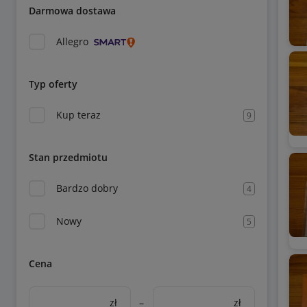
Darmowa dostawa
Allegro
Typ oferty
Kup teraz
9
Stan przedmiotu
Bardzo dobry
4
Nowy
5
Cena
zł
–
zł