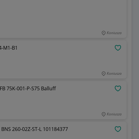
Koniusza
4-M1-B1
OBSERWU
Koniusza
 75K-001-P-S75 Balluff
OBSERWU
Koniusza
Magnetyczny wyłącznik bezpieczeństwa BNS 260-02Z-ST-L 101184377
OBSERWU