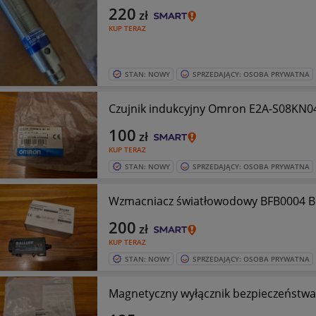
220
zł
KUP TERAZ
STAN: NOWY
SPRZEDAJĄCY: OSOBA PRYWATNA
Czujnik indukcyjny Omron E2A-S08KN0
100
zł
KUP TERAZ
STAN: NOWY
SPRZEDAJĄCY: OSOBA PRYWATNA
Wzmacniacz światłowodowy BFB0004 BFB
200
zł
KUP TERAZ
STAN: NOWY
SPRZEDAJĄCY: OSOBA PRYWATNA