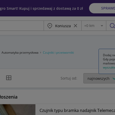
SPRAW
egro Smart! Kupuj i sprzedawaj z dostawą za 0 zł
Miasto
Wyczyść frazę
+
0
km
Odległość
szu
Automatyka przemysłowa
Czujniki i przetworniki
Dodaj sw
Gdy poja
mailowo
wyszuki
k listy
Widok siatki
Sortuj od:
łoszenia
Czujnik typu bramka nadajnik Telem