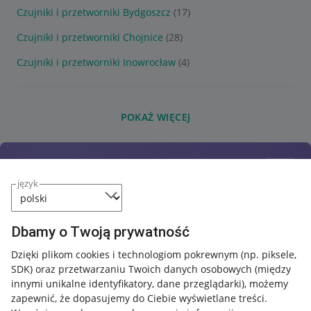
Czujniki i przetworniki Bydgoszcz
(17)
Czujniki i przetworniki Chojnice
(28)
Czujniki i przetworniki Inowrocław
(4)
POKAŻ WIĘCEJ
język
Dbamy o Twoją prywatność
Dzięki plikom cookies i technologiom pokrewnym
(np. piksele,
SDK)
oraz przetwarzaniu Twoich danych osobowych
(między
innymi unikalne identyfikatory, dane przeglądarki)
, możemy
zapewnić, że dopasujemy do Ciebie wyświetlane treści.