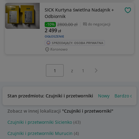
SICK Kurtyna świetlna Nadajnik +
OBSE
Odbiornik
2800
,00 zł
do negocjacji
-10%
2 499
zł
OGŁOSZENIE
SPRZEDAJĄCY: OSOBA PRYWATNA
Koronowo
Wybierz stronę:
Następna strona
z
1
Stan przedmiotu: Czujniki i przetworniki
Nowy
Bardzo dob
Zobacz w innej lokalizacji
"Czujniki i przetworniki"
Czujniki i przetworniki Sicienko
(43)
Czujniki i przetworniki Murucin
(4)