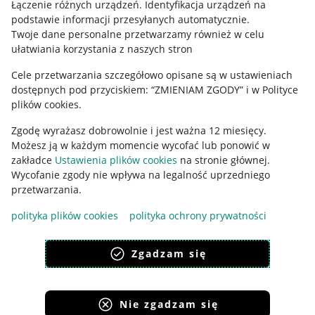
Regulamin
Łączenie różnych urządzeń
.
Identyfikacja urządzeń na
podstawie informacji przesyłanych automatycznie
.
Polityka plików "cookies"
Twoje dane personalne przetwarzamy również w celu
ułatwiania korzystania z naszych stron
Ustawienia plików "cookies"
Cele przetwarzania szczegółowo opisane są w ustawieniach
Udostępnianie lokalizacji
dostępnych pod przyciskiem: “ZMIENIAM ZGODY” i w Polityce
Informacje dla Aktu o Usługach Cyfrowych
plików cookies.
Zgodę wyrażasz dobrowolnie i jest ważna 12 miesięcy.
Pobierz aplikację
Możesz ją w każdym momencie wycofać lub ponowić w
zakładce
Ustawienia plików cookies
na stronie głównej.
Wycofanie zgody nie wpływa na legalność uprzedniego
przetwarzania.
polityka plików cookies
polityka ochrony prywatności
Zgadzam się
Nie zgadzam się
Korzystanie z serwisu oznacza akceptację
regulaminu
.