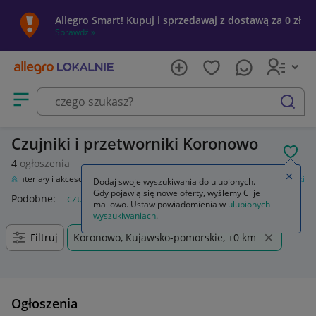
Allegro Smart! Kupuj i sprzedawaj z dostawą za 0 zł
Sprawdź »
Otwórz menu z kategoriami
szukaj
Czujniki i przetworniki Koronowo
POL
4
ogłoszenia
Zamkn
ł
Materiały i akcesoria
Automatyka przemysłowa
Czujniki i przetworniki
Dodaj swoje wyszukiwania do ulubionych.
Gdy pojawią się nowe oferty, wyślemy Ci je
Podobne:
czujniki i przetworniki
mailowo. Ustaw powiadomienia w
ulubionych
wyszukiwaniach
.
Filtruj
Koronowo, Kujawsko-pomorskie, +0 km
Ogłoszenia