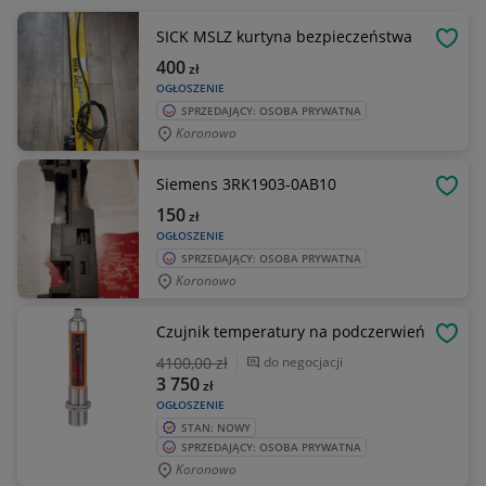
SICK MSLZ kurtyna bezpieczeństwa
OBSE
400
zł
OGŁOSZENIE
SPRZEDAJĄCY: OSOBA PRYWATNA
Koronowo
Siemens 3RK1903-0AB10
OBSE
150
zł
OGŁOSZENIE
SPRZEDAJĄCY: OSOBA PRYWATNA
Koronowo
Czujnik temperatury na podczerwień
OBSE
4100
,00 zł
do negocjacji
3 750
zł
OGŁOSZENIE
STAN: NOWY
SPRZEDAJĄCY: OSOBA PRYWATNA
Koronowo