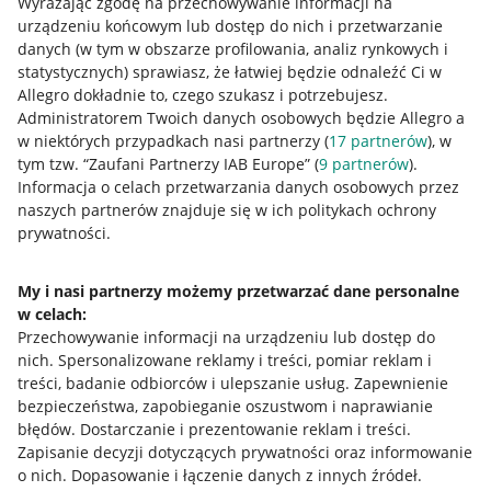
Wyrażając zgodę na przechowywanie informacji na
urządzeniu końcowym lub dostęp do nich i przetwarzanie
danych (w tym w obszarze profilowania, analiz rynkowych i
statystycznych) sprawiasz, że łatwiej będzie odnaleźć Ci w
Allegro dokładnie to, czego szukasz i potrzebujesz.
Administratorem Twoich danych osobowych będzie Allegro a
w niektórych przypadkach nasi partnerzy (
17
partnerów
), w
tym tzw. “Zaufani Partnerzy IAB Europe” (
9
partnerów
).
Przydatne informacje
Informacja o celach przetwarzania danych osobowych przez
naszych partnerów znajduje się w ich politykach ochrony
prywatności.
Jak to działa
Napisz do nas
My i nasi partnerzy możemy przetwarzać dane personalne
w celach:
Allegro Gadane dla sprzedających
Przechowywanie informacji na urządzeniu lub dostęp do
Allegro Gadane dla kupujących
nich
.
Spersonalizowane reklamy i treści, pomiar reklam i
treści, badanie odbiorców i ulepszanie usług
.
Zapewnienie
Mapa miejscowości
bezpieczeństwa, zapobieganie oszustwom i naprawianie
błędów
.
Dostarczanie i prezentowanie reklam i treści
.
Informacje prawne
Zapisanie decyzji dotyczących prywatności oraz informowanie
o nich
.
Dopasowanie i łączenie danych z innych źródeł
.