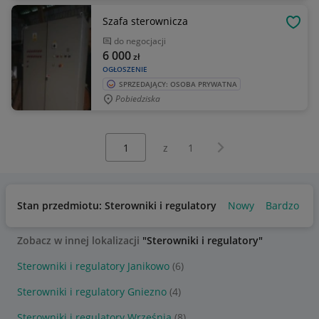
Szafa sterownicza
OBSE
do negocjacji
6 000
zł
OGŁOSZENIE
SPRZEDAJĄCY: OSOBA PRYWATNA
Pobiedziska
Wybierz stronę:
Następna strona
z
1
Stan przedmiotu: Sterowniki i regulatory
Nowy
Bardzo dob
Zobacz w innej lokalizacji
"Sterowniki i regulatory"
Sterowniki i regulatory Janikowo
(6)
Sterowniki i regulatory Gniezno
(4)
Sterowniki i regulatory Września
(8)