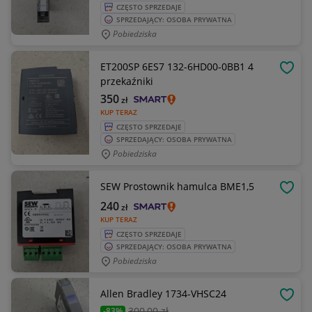
CZĘSTO SPRZEDAJE
SPRZEDAJĄCY: OSOBA PRYWATNA
Pobiedziska
ET200SP 6ES7 132-6HD00-0BB1 4
OBSE
przekaźniki
350
zł
KUP TERAZ
CZĘSTO SPRZEDAJE
SPRZEDAJĄCY: OSOBA PRYWATNA
Pobiedziska
SEW Prostownik hamulca BME1,5
OBSE
240
zł
KUP TERAZ
CZĘSTO SPRZEDAJE
SPRZEDAJĄCY: OSOBA PRYWATNA
Pobiedziska
Allen Bradley 1734-VHSC24
OBSE
300
,00 zł
-83%