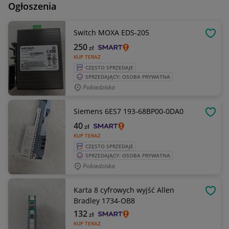
Ogłoszenia
Switch MOXA EDS-205
OBSE
250
zł
KUP TERAZ
CZĘSTO SPRZEDAJE
SPRZEDAJĄCY: OSOBA PRYWATNA
Pobiedziska
Siemens 6ES7 193-68BP00-0DA0
OBSE
40
zł
KUP TERAZ
CZĘSTO SPRZEDAJE
SPRZEDAJĄCY: OSOBA PRYWATNA
Pobiedziska
Karta 8 cyfrowych wyjść Allen
OBSE
Bradley 1734-OB8
132
zł
KUP TERAZ