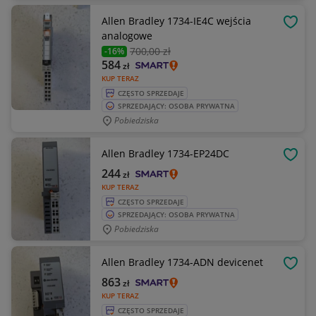
Allen Bradley 1734-IE4C wejścia
OBSE
analogowe
700
,00 zł
-16%
584
zł
KUP TERAZ
CZĘSTO SPRZEDAJE
SPRZEDAJĄCY: OSOBA PRYWATNA
Pobiedziska
Allen Bradley 1734-EP24DC
OBSE
244
zł
KUP TERAZ
CZĘSTO SPRZEDAJE
SPRZEDAJĄCY: OSOBA PRYWATNA
Pobiedziska
Allen Bradley 1734-ADN devicenet
OBSE
863
zł
KUP TERAZ
CZĘSTO SPRZEDAJE