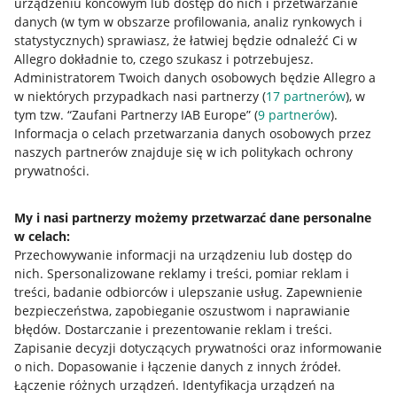
urządzeniu końcowym lub dostęp do nich i przetwarzanie
danych (w tym w obszarze profilowania, analiz rynkowych i
statystycznych) sprawiasz, że łatwiej będzie odnaleźć Ci w
Allegro dokładnie to, czego szukasz i potrzebujesz.
Administratorem Twoich danych osobowych będzie Allegro a
w niektórych przypadkach nasi partnerzy (
17
partnerów
), w
tym tzw. “Zaufani Partnerzy IAB Europe” (
9
partnerów
).
Przydatne informacje
Informacja o celach przetwarzania danych osobowych przez
naszych partnerów znajduje się w ich politykach ochrony
prywatności.
Jak to działa
Napisz do nas
My i nasi partnerzy możemy przetwarzać dane personalne
w celach:
Allegro Gadane dla sprzedających
Przechowywanie informacji na urządzeniu lub dostęp do
Allegro Gadane dla kupujących
nich
.
Spersonalizowane reklamy i treści, pomiar reklam i
treści, badanie odbiorców i ulepszanie usług
.
Zapewnienie
Mapa miejscowości
bezpieczeństwa, zapobieganie oszustwom i naprawianie
błędów
.
Dostarczanie i prezentowanie reklam i treści
.
Informacje prawne
Zapisanie decyzji dotyczących prywatności oraz informowanie
o nich
.
Dopasowanie i łączenie danych z innych źródeł
.
Regulamin
Łączenie różnych urządzeń
.
Identyfikacja urządzeń na