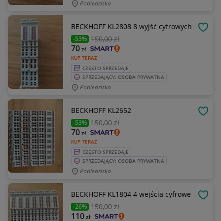
Pobiedziska
BECKHOFF KL2808 8 wyjść cyfrowych
OBSE
150
,00 zł
-53%
70
zł
KUP TERAZ
CZĘSTO SPRZEDAJE
SPRZEDAJĄCY: OSOBA PRYWATNA
Pobiedziska
BECKHOFF KL2652
OBSE
150
,00 zł
-53%
70
zł
KUP TERAZ
CZĘSTO SPRZEDAJE
SPRZEDAJĄCY: OSOBA PRYWATNA
Pobiedziska
BECKHOFF KL1804 4 wejścia cyfrowe
OBSE
150
,00 zł
-26%
110
zł