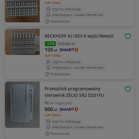
KUP TERAZ
CZĘSTO SPRZEDAJE
SPRZEDAJĄCY: OSOBA PRYWATNA
Pobiedziska
BECKHOFF KL1859 8 wyjść/8wejść
OBSE
150
,00 zł
-33%
100
zł
KUP TERAZ
CZĘSTO SPRZEDAJE
SPRZEDAJĄCY: OSOBA PRYWATNA
Pobiedziska
Przekaźnik programowalny
OBSE
sterownik ZELIO SR2 D201FU
do negocjacji
600
zł
KUP TERAZ
CZĘSTO SPRZEDAJE
SPRZEDAJĄCY: OSOBA PRYWATNA
Pobiedziska