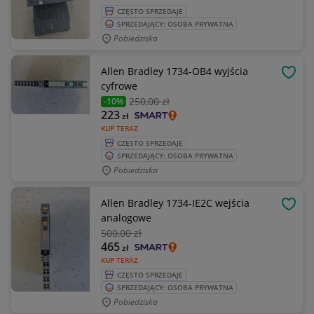
CZĘSTO SPRZEDAJE
SPRZEDAJĄCY: OSOBA PRYWATNA
Pobiedziska
Allen Bradley 1734-OB4 wyjścia
OBSE
cyfrowe
250
,00 zł
-10%
223
zł
KUP TERAZ
CZĘSTO SPRZEDAJE
SPRZEDAJĄCY: OSOBA PRYWATNA
Pobiedziska
Allen Bradley 1734-IE2C wejścia
OBSE
analogowe
500
,00 zł
465
zł
KUP TERAZ
CZĘSTO SPRZEDAJE
SPRZEDAJĄCY: OSOBA PRYWATNA
Pobiedziska