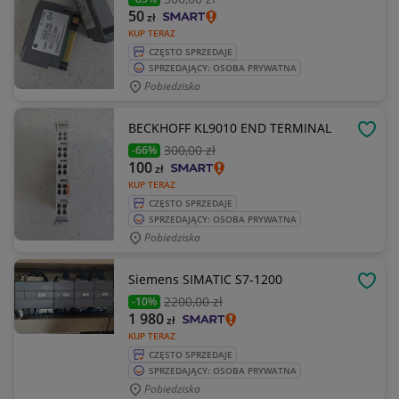
50
zł
KUP TERAZ
CZĘSTO SPRZEDAJE
SPRZEDAJĄCY: OSOBA PRYWATNA
Pobiedziska
BECKHOFF KL9010 END TERMINAL
OBSE
300
,00 zł
-66%
100
zł
KUP TERAZ
CZĘSTO SPRZEDAJE
SPRZEDAJĄCY: OSOBA PRYWATNA
Pobiedziska
Siemens SIMATIC S7-1200
OBSE
2200
,00 zł
-10%
1 980
zł
KUP TERAZ
CZĘSTO SPRZEDAJE
SPRZEDAJĄCY: OSOBA PRYWATNA
Pobiedziska