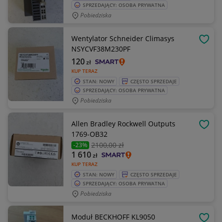
SPRZEDAJĄCY: OSOBA PRYWATNA
Pobiedziska
Wentylator Schneider Climasys
OBSE
NSYCVF38M230PF
120
zł
KUP TERAZ
STAN: NOWY
CZĘSTO SPRZEDAJE
SPRZEDAJĄCY: OSOBA PRYWATNA
Pobiedziska
Allen Bradley Rockwell Outputs
OBSE
1769-OB32
2100
,00 zł
-23%
1 610
zł
KUP TERAZ
STAN: NOWY
CZĘSTO SPRZEDAJE
SPRZEDAJĄCY: OSOBA PRYWATNA
Pobiedziska
Moduł BECKHOFF KL9050