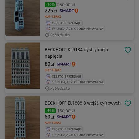
OBSE
250
,00 zł
-10%
225
zł
KUP TERAZ
CZĘSTO SPRZEDAJE
SPRZEDAJĄCY: OSOBA PRYWATNA
Pobiedziska
BECKHOFF KL9184 dystrybucja
OBSE
napięcia
80
zł
KUP TERAZ
CZĘSTO SPRZEDAJE
SPRZEDAJĄCY: OSOBA PRYWATNA
Pobiedziska
BECKHOFF EL1808 8 wejść cyfrowych
OBSE
150
,00 zł
-46%
80
zł
KUP TERAZ
CZĘSTO SPRZEDAJE
SPRZEDAJĄCY: OSOBA PRYWATNA