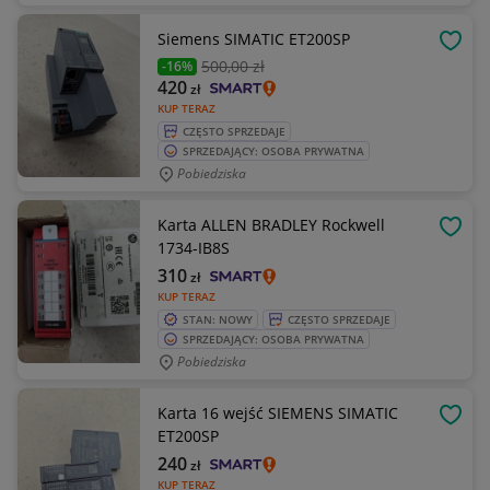
Siemens SIMATIC ET200SP
OBSE
500
,00 zł
-16%
420
zł
KUP TERAZ
CZĘSTO SPRZEDAJE
SPRZEDAJĄCY: OSOBA PRYWATNA
Pobiedziska
Karta ALLEN BRADLEY Rockwell
OBSE
1734-IB8S
310
zł
KUP TERAZ
STAN: NOWY
CZĘSTO SPRZEDAJE
SPRZEDAJĄCY: OSOBA PRYWATNA
Pobiedziska
Karta 16 wejść SIEMENS SIMATIC
OBSE
ET200SP
240
zł
KUP TERAZ