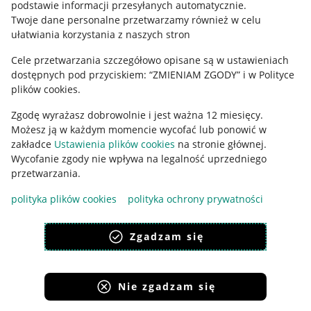
podstawie informacji przesyłanych automatycznie
.
Polityka plików "cookies"
Twoje dane personalne przetwarzamy również w celu
ułatwiania korzystania z naszych stron
Ustawienia plików "cookies"
Cele przetwarzania szczegółowo opisane są w ustawieniach
Udostępnianie lokalizacji
dostępnych pod przyciskiem: “ZMIENIAM ZGODY” i w Polityce
Informacje dla Aktu o Usługach Cyfrowych
plików cookies.
Zgodę wyrażasz dobrowolnie i jest ważna 12 miesięcy.
Pobierz aplikację
Możesz ją w każdym momencie wycofać lub ponowić w
zakładce
Ustawienia plików cookies
na stronie głównej.
Wycofanie zgody nie wpływa na legalność uprzedniego
przetwarzania.
polityka plików cookies
polityka ochrony prywatności
Zgadzam się
Nie zgadzam się
Korzystanie z serwisu oznacza akceptację
regulaminu
.