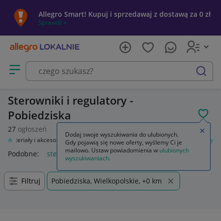
Allegro Smart! Kupuj i sprzedawaj z dostawą za 0 zł
Sprawdź »
Otwórz menu z kategoriami
szukaj
Sterowniki i regulatory -
Pobiedziska
POL
27
ogłoszeń
Zamkn
Dodaj swoje wyszukiwania do ulubionych.
Materiały i akcesoria
Automatyka przemysłowa
Sterowniki i regulatory
Gdy pojawią się nowe oferty, wyślemy Ci je
mailowo. Ustaw powiadomienia w
ulubionych
Podobne:
sterowniki i regulatory
wyszukiwaniach
.
Filtruj
Pobiedziska, Wielkopolskie, +0 km