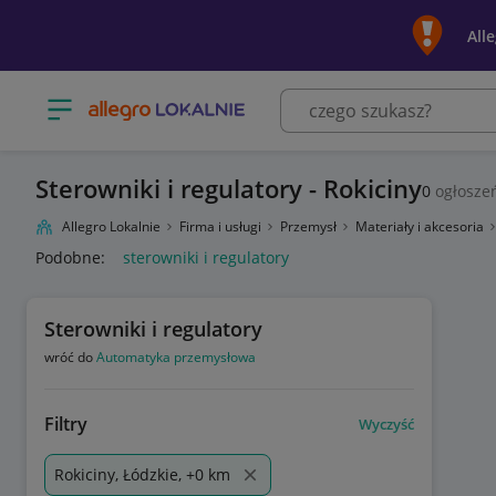
All
Otwórz menu z kategoriami
Sterowniki i regulatory - Rokiciny
0
ogłosze
Allegro Lokalnie
Firma i usługi
Przemysł
Materiały i akcesoria
Podobne:
sterowniki i regulatory
Sterowniki i regulatory
wróć do
Automatyka przemysłowa
Filtry
Wyczyść
Rokiciny, Łódzkie, +0 km