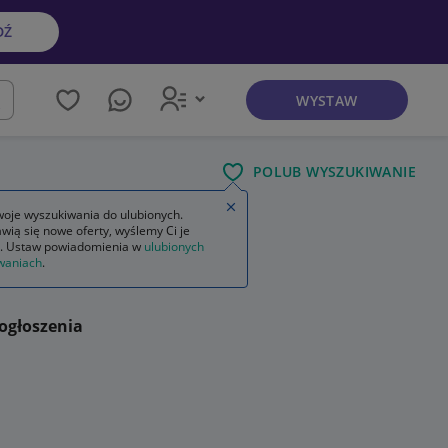
DŹ
WYSTAW
kaj
POLUB WYSZUKIWANIE
Zamknij wskazówkę
oje wyszukiwania do ulubionych.
wią się nowe oferty, wyślemy Ci je
. Ustaw powiadomienia w
ulubionych
waniach
.
ogłoszenia