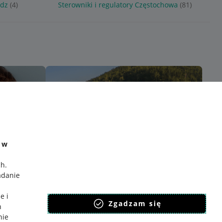
adz
(4)
Sterowniki i regulatory Częstochowa
(81)
e w
ch
.
adanie
e i
Zgadzam się
h
nie