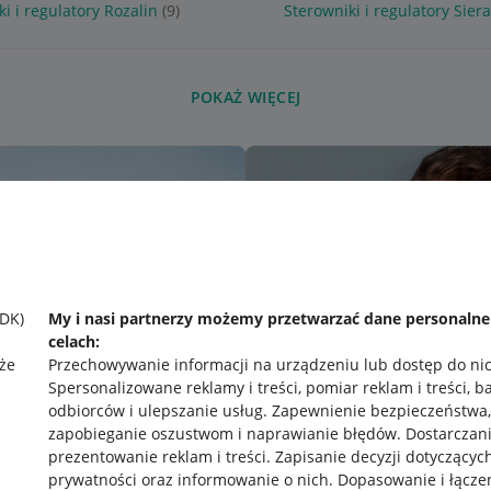
i i regulatory Rozalin
(9)
Sterowniki i regulatory Sier
POKAŻ WIĘCEJ
SDK)
My i nasi partnerzy możemy przetwarzać dane personaln
celach:
że
Przechowywanie informacji na urządzeniu lub dostęp do ni
Spersonalizowane reklamy i treści, pomiar reklam i treści, b
odbiorców i ulepszanie usług
.
Zapewnienie bezpieczeństwa,
zapobieganie oszustwom i naprawianie błędów
.
Dostarczani
prezentowanie reklam i treści
.
Zapisanie decyzji dotyczącyc
prywatności oraz informowanie o nich
.
Dopasowanie i łącze