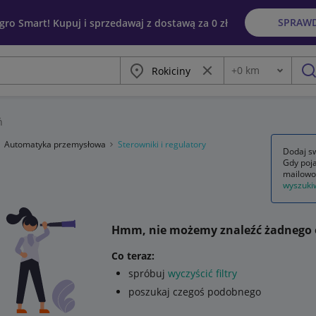
SPRAW
egro Smart! Kupuj i sprzedawaj z dostawą za 0 zł
Miasto
Wyczyść frazę
+
0
km
Odległość
szu
ń
Automatyka przemysłowa
Sterowniki i regulatory
Dodaj sw
Gdy poja
mailowo
wyszuki
Hmm, nie możemy znaleźć żadnego 
Co teraz:
spróbuj
wyczyścić filtry
poszukaj czegoś podobnego