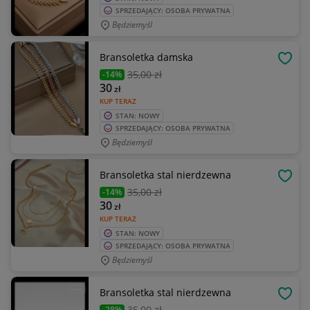
SPRZEDAJĄCY: OSOBA PRYWATNA
Będziemyśl
Bransoletka damska
OBSE
35
,00 zł
-14%
30
zł
KUP TERAZ
STAN: NOWY
SPRZEDAJĄCY: OSOBA PRYWATNA
Będziemyśl
Bransoletka stal nierdzewna
OBSE
35
,00 zł
-14%
30
zł
KUP TERAZ
STAN: NOWY
SPRZEDAJĄCY: OSOBA PRYWATNA
Będziemyśl
Bransoletka stal nierdzewna
OBSE
35
,00 zł
-28%