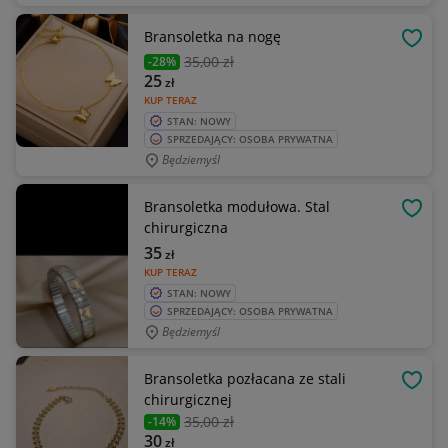
Bransoletka na nogę
OBSE
35
,00 zł
-28%
25
zł
KUP TERAZ
STAN: NOWY
SPRZEDAJĄCY: OSOBA PRYWATNA
Będziemyśl
Bransoletka modułowa. Stal
OBSE
chirurgiczna
35
zł
KUP TERAZ
STAN: NOWY
SPRZEDAJĄCY: OSOBA PRYWATNA
Będziemyśl
Bransoletka pozłacana ze stali
OBSE
chirurgicznej
35
,00 zł
-14%
30
zł