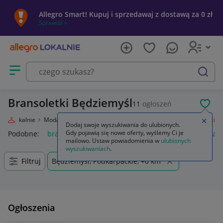
Allegro Smart! Kupuj i sprzedawaj z dostawą za 0 zł
Sprawdź »
Otwórz menu z kategoriami
szukaj
Bransoletki Będziemyśl
11
ogłoszeń
POL
egro Lokalnie
Moda
Biżuteria i Zegarki
Biżuteria damska
Bransoletki
Zamkn
Dodaj swoje wyszukiwania do ulubionych.
Gdy pojawią się nowe oferty, wyślemy Ci je
Podobne:
bransoletki
bransoletki złote 585
bransoletki kam
mailowo. Ustaw powiadomienia w
ulubionych
wyszukiwaniach
.
Filtruj
Będziemyśl, Podkarpackie, +0 km
Ogłoszenia