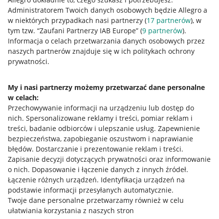
Administratorem Twoich danych osobowych będzie Allegro a
w niektórych przypadkach nasi partnerzy (
17
partnerów
), w
tym tzw. “Zaufani Partnerzy IAB Europe” (
9
partnerów
).
Przydatne informacje
Informacja o celach przetwarzania danych osobowych przez
naszych partnerów znajduje się w ich politykach ochrony
prywatności.
Jak to działa
Napisz do nas
My i nasi partnerzy możemy przetwarzać dane personalne
w celach:
Allegro Gadane dla sprzedających
Przechowywanie informacji na urządzeniu lub dostęp do
Allegro Gadane dla kupujących
nich
.
Spersonalizowane reklamy i treści, pomiar reklam i
treści, badanie odbiorców i ulepszanie usług
.
Zapewnienie
Mapa miejscowości
bezpieczeństwa, zapobieganie oszustwom i naprawianie
błędów
.
Dostarczanie i prezentowanie reklam i treści
.
Informacje prawne
Zapisanie decyzji dotyczących prywatności oraz informowanie
o nich
.
Dopasowanie i łączenie danych z innych źródeł
.
Regulamin
Łączenie różnych urządzeń
.
Identyfikacja urządzeń na
podstawie informacji przesyłanych automatycznie
.
Polityka plików "cookies"
Twoje dane personalne przetwarzamy również w celu
ułatwiania korzystania z naszych stron
Ustawienia plików "cookies"