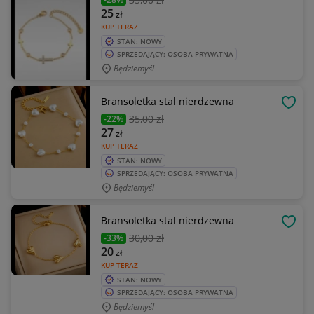
25
zł
KUP TERAZ
STAN: NOWY
SPRZEDAJĄCY: OSOBA PRYWATNA
Będziemyśl
Bransoletka stal nierdzewna
OBSE
35
,00 zł
-22%
27
zł
KUP TERAZ
STAN: NOWY
SPRZEDAJĄCY: OSOBA PRYWATNA
Będziemyśl
Bransoletka stal nierdzewna
OBSE
30
,00 zł
-33%
20
zł
KUP TERAZ
STAN: NOWY
SPRZEDAJĄCY: OSOBA PRYWATNA
Będziemyśl