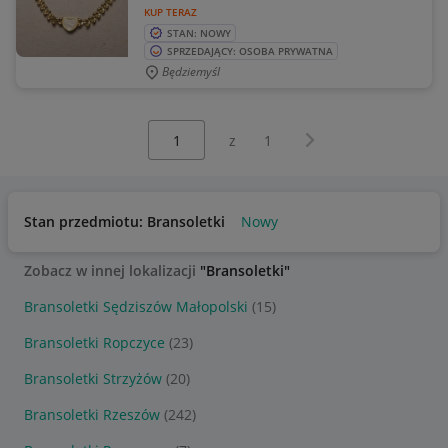
KUP TERAZ
STAN: NOWY
SPRZEDAJĄCY: OSOBA PRYWATNA
Będziemyśl
Wybierz stronę:
Następna strona
z
1
Stan przedmiotu: Bransoletki
Nowy
Zobacz w innej lokalizacji
"Bransoletki"
Bransoletki Sędziszów Małopolski
(15)
Bransoletki Ropczyce
(23)
Bransoletki Strzyżów
(20)
Bransoletki Rzeszów
(242)