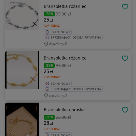
Bransoletka różaniec
OBSE
35
,00 zł
-28%
25
zł
KUP TERAZ
STAN: NOWY
SPRZEDAJĄCY: OSOBA PRYWATNA
Będziemyśl
Bransoletka różaniec
OBSE
35
,00 zł
-28%
25
zł
KUP TERAZ
STAN: NOWY
SPRZEDAJĄCY: OSOBA PRYWATNA
Będziemyśl
Bransoletka damska
OBSE
35
,00 zł
-20%
28
zł
KUP TERAZ
STAN: NOWY