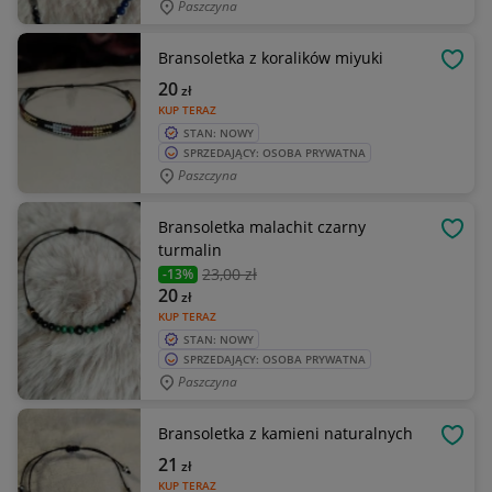
Paszczyna
Bransoletka z koralików miyuki
OBSE
20
zł
KUP TERAZ
STAN: NOWY
SPRZEDAJĄCY: OSOBA PRYWATNA
Paszczyna
Bransoletka malachit czarny
OBSE
turmalin
23
,00 zł
-13%
20
zł
KUP TERAZ
STAN: NOWY
SPRZEDAJĄCY: OSOBA PRYWATNA
Paszczyna
Bransoletka z kamieni naturalnych
OBSE
21
zł
KUP TERAZ