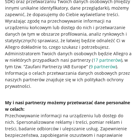
SDK)
oraz przetwarzaniu Twoich danych osobowych
(między
innymi unikalne identyfikatory, dane przeglądarki)
, możemy
zapewnić, że dopasujemy do Ciebie wyświetlane treści.
Wyrażając zgodę na przechowywanie informacji na
urządzeniu końcowym lub dostęp do nich i przetwarzanie
danych (w tym w obszarze profilowania, analiz rynkowych i
statystycznych) sprawiasz, że łatwiej będzie odnaleźć Ci w
Allegro dokładnie to, czego szukasz i potrzebujesz.
Administratorem Twoich danych osobowych będzie Allegro a
w niektórych przypadkach nasi partnerzy (
17
partnerów
), w
Nawigacja
tym tzw. “Zaufani Partnerzy IAB Europe” (
9
partnerów
).
Przydatne informacje
Informacja o celach przetwarzania danych osobowych przez
naszych partnerów znajduje się w ich politykach ochrony
prywatności.
Jak to działa
Napisz do nas
My i nasi partnerzy możemy przetwarzać dane personalne
w celach:
Allegro Gadane dla sprzedających
Przechowywanie informacji na urządzeniu lub dostęp do
Allegro Gadane dla kupujących
nich
.
Spersonalizowane reklamy i treści, pomiar reklam i
treści, badanie odbiorców i ulepszanie usług
.
Zapewnienie
Mapa miejscowości
bezpieczeństwa, zapobieganie oszustwom i naprawianie