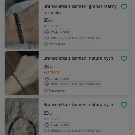
Bransoletka z kamieni granat czarny
OBSE
turmalin
35
zł
KUP TERAZ
STAN: NOWY
SPRZEDAJĄCY: OSOBA PRYWATNA
Paszczyna
Bransoletka z kamieni naturalnych
OBSE
28
zł
KUP TERAZ
STAN: NOWY
SPRZEDAJĄCY: OSOBA PRYWATNA
Paszczyna
Bransoletka z kamieni naturalnych
OBSE
23
zł
KUP TERAZ
STAN: NOWY
SPRZEDAJĄCY: OSOBA PRYWATNA