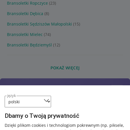
Bransoletki Ropczyce
(23)
Bransoletki Dębica
(8)
Bransoletki Sędziszów Małopolski
(15)
Bransoletki Mielec
(74)
Bransoletki Będziemyśl
(12)
POKAŻ WIĘCEJ
język
Dbamy o Twoją prywatność
Dzięki plikom cookies i technologiom pokrewnym
(np. piksele,