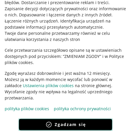
błędów
.
Dostarczanie i prezentowanie reklam i treści
.
Informacje prawne
Zapisanie decyzji dotyczących prywatności oraz informowanie
o nich
.
Dopasowanie i łączenie danych z innych źródeł
.
Regulamin
Łączenie różnych urządzeń
.
Identyfikacja urządzeń na
podstawie informacji przesyłanych automatycznie
.
Polityka plików "cookies"
Twoje dane personalne przetwarzamy również w celu
ułatwiania korzystania z naszych stron
Ustawienia plików "cookies"
Cele przetwarzania szczegółowo opisane są w ustawieniach
Udostępnianie lokalizacji
dostępnych pod przyciskiem: “ZMIENIAM ZGODY” i w Polityce
Informacje dla Aktu o Usługach Cyfrowych
plików cookies.
Zgodę wyrażasz dobrowolnie i jest ważna 12 miesięcy.
Pobierz aplikację
Możesz ją w każdym momencie wycofać lub ponowić w
zakładce
Ustawienia plików cookies
na stronie głównej.
Wycofanie zgody nie wpływa na legalność uprzedniego
przetwarzania.
polityka plików cookies
polityka ochrony prywatności
Zgadzam się