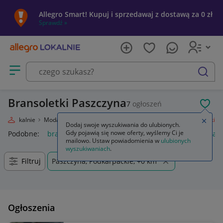
Allegro Smart! Kupuj i sprzedawaj z dostawą za 0 zł
Sprawdź »
Otwórz menu z kategoriami
szukaj
Bransoletki Paszczyna
7
ogłoszeń
POL
egro Lokalnie
Moda
Biżuteria i Zegarki
Biżuteria damska
Bransoletki
Zamkn
Dodaj swoje wyszukiwania do ulubionych.
Gdy pojawią się nowe oferty, wyślemy Ci je
Podobne:
bransoletki
bransoletki złote 585
bransoletki kam
mailowo. Ustaw powiadomienia w
ulubionych
wyszukiwaniach
.
Filtruj
Paszczyna, Podkarpackie, +0 km
Ogłoszenia