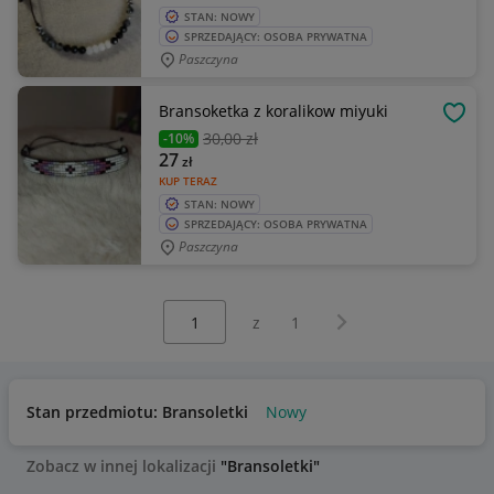
STAN: NOWY
SPRZEDAJĄCY: OSOBA PRYWATNA
Paszczyna
Bransoketka z koralikow miyuki
OBSE
30
,00 zł
-10%
27
zł
KUP TERAZ
STAN: NOWY
SPRZEDAJĄCY: OSOBA PRYWATNA
Paszczyna
Wybierz stronę:
Następna strona
z
1
Stan przedmiotu: Bransoletki
Nowy
Zobacz w innej lokalizacji
"Bransoletki"